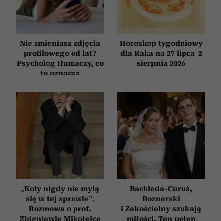
społecznościowym, reklamowym i analitycznym.
Partnerzy mogą połączyć te informacje z innymi danymi
otrzymanymi od Ciebie lub uzyskanymi podczas
korzystania z ich usług.
Nie zmieniasz zdjęcia
Horoskop tygodniowy
profilowego od lat?
dla Raka na 27 lipca–2
Psycholog tłumaczy, co
sierpnia 2026
to oznacza
„Koty nigdy nie mylą
Bachleda-Curuś,
się w tej sprawie”.
Roznerski
Rozmowa o prof.
i Zakościelny szukają
Zbigniewie Mikołejce
miłości. Ten pełen