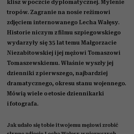
klisz w poczcie dyplomatycznej. Mylenie
tropów. Zagranie na nosie reżimowi
zdjęciem internowanego Lecha Wałęsy.
Historie niczym z filmu szpiegowskiego
wydarzyły się 35 lat temu Małgorzacie
Niezabitowskiej i jej mężowi Tomaszowi
Tomaszewskiemu. Właśnie wyszły jej
dzienniki z pierwszego, najbardziej
dramatycznego, okresu stanu wojennego.
Mówią wiele o etosie dziennikarki
i fotografa.
Jak udało się tobie i twojemu mężowi zrobić
słynne zdjęcie Lecha Wałęsy w pierwszych