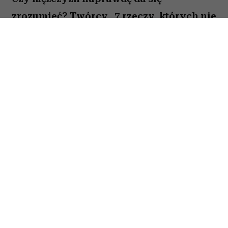
zrozumieć? Twórcy „7 rzeczy, których nie
wiecie o facetach” z przymrużeniem oka
próbują odpowiedzieć na to pytanie,
opowiadając o miłości, przyjaźni i
codziennych problemach kilku
bohaterów. Film Kingi Lewińskiej to
lekka komedia romantyczna, która łączy
humor z historiami o relacjach,
życiowych wyborach i poszukiwaniu
szczęścia.
Spis treści: