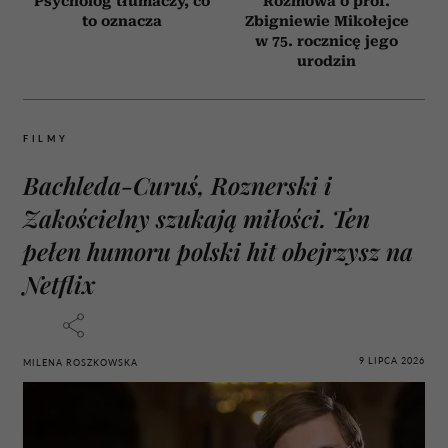
Psycholog tłumaczy, co
Rozmowa o prof.
to oznacza
Zbigniewie Mikołejce
w 75. rocznicę jego
urodzin
FILMY
Bachleda-Curuś, Roznerski i
Zakościelny szukają miłości. Ten
pełen humoru polski hit obejrzysz na
Netflix
9 LIPCA 2026
MILENA ROSZKOWSKA