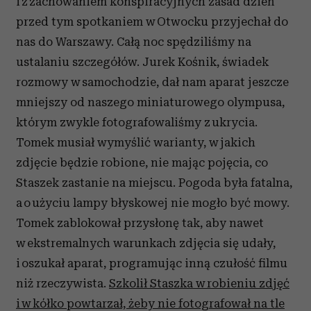
i z zachowaniem konspiracyjnych zasad dzień
przed tym spotkaniem w Otwocku przyjechał do
nas do Warszawy. Całą noc spędziliśmy na
ustalaniu szczegółów. Jurek Kośnik, świadek
rozmowy w samochodzie, dał nam aparat jeszcze
mniejszy od naszego miniaturowego olympusa,
którym zwykle fotografowaliśmy z ukrycia.
Tomek musiał wymyślić warianty, w jakich
zdjęcie będzie robione, nie mając pojęcia, co
Staszek zastanie na miejscu. Pogoda była fatalna,
a o użyciu lampy błyskowej nie mogło być mowy.
Tomek zablokował przysłonę tak, aby nawet
w ekstremalnych warunkach zdjęcia się udały,
i oszukał aparat, programując inną czułość filmu
niż rzeczywista.
Szkolił Staszka w robieniu zdjęć
i w kółko powtarzał, żeby nie fotografował na tle