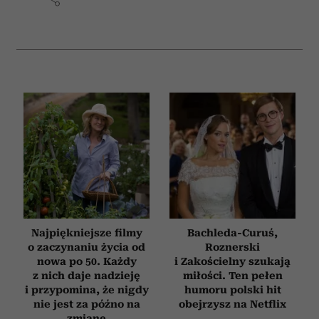
analizować ruch w naszej witrynie. Informacje o tym, jak
korzystasz z naszej witryny, udostępniamy partnerom
społecznościowym, reklamowym i analitycznym.
Partnerzy mogą połączyć te informacje z innymi danymi
otrzymanymi od Ciebie lub uzyskanymi podczas
korzystania z ich usług.
Najpiękniejsze filmy
Bachleda-Curuś,
o zaczynaniu życia od
Roznerski
nowa po 50. Każdy
i Zakościelny szukają
z nich daje nadzieję
miłości. Ten pełen
i przypomina, że nigdy
humoru polski hit
nie jest za późno na
obejrzysz na Netflix
zmianę