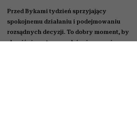
Przed Bykami tydzień sprzyjający
spokojnemu działaniu i podejmowaniu
rozsądnych decyzji. To dobry moment, by
skupić się na tym, co daje ci poczucie
stabilności i bezpieczeństwa. Choć wokół
może dziać się wiele, największe korzyści
przyniesie konsekwencja i cierpliwość.
Sprawdź, co gwiazdy przygotowały dla
Byka na okres od 27 lipca do 2 sierpnia
2026 roku.
Spis treści: