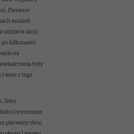
mi. Pierwsze
kach musieli
ł udział w akcji
 po kilkunastu
panie na
doświadczenia były
 i mieć z tego
e. Żeby
okości (wyruszasz
ysz pierwszy obóz,
ego obozu i znowu