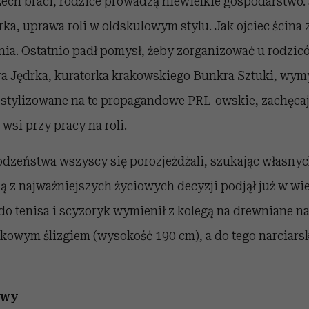
rzech braci, rodzice prowadzą niewielkie gospodarstwo.
rka, uprawa roli w oldskulowym stylu. Jak ojciec ścina z
nia. Ostatnio padł pomysł, żeby zorganizować u rodzic
ra Jędrka, kuratorka krakowskiego Bunkra Sztuki, wymy
y stylizowane na te propagandowe PRL-owskie, zachęca
wsi przy pracy na roli.
rodzeństwa wszyscy się porozjeżdżali, szukając własn
ną z najważniejszych życiowych decyzji podjął już w wi
i do tenisa i scyzoryk wymienił z kolegą na drewniane n
ikowym ślizgiem (wysokość 190 cm), a do tego narciars
owy