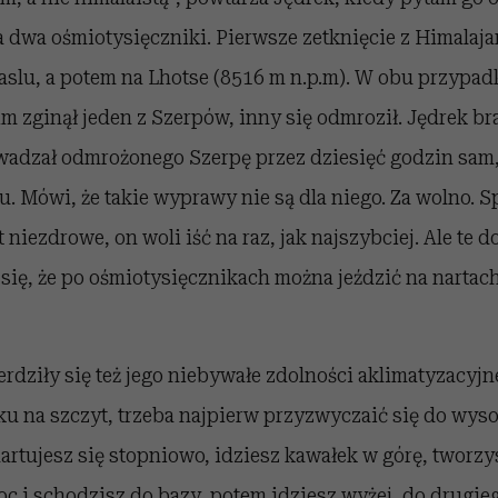
a dwa ośmiotysięczniki. Pierwsze zetknięcie z Himalaja
aslu, a potem na Lhotse (8516 m n.p.m). W obu przypad
m zginął jeden z Szerpów, inny się odmroził. Jędrek bra
wadzał odmrożonego Szerpę przez dziesięć godzin sam,
. Mówi, że takie wyprawy nie są dla niego. Za wolno. S
 niezdrowe, on woli iść na raz, jak najszybciej. Ale te 
się, że po ośmiotysięcznikach można jeździć na nartach
erdziły się też jego niebywałe zdolności aklimatyzacyjn
ku na szczyt, trzeba najpierw przyzwyczaić się do wys
hartujesz się stopniowo, idziesz kawałek w górę, tworz
oc i schodzisz do bazy, potem idziesz wyżej, do drugi