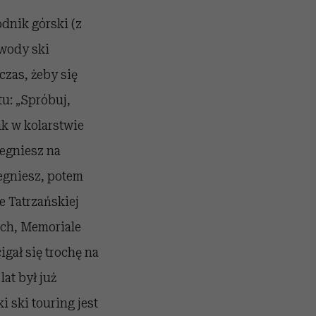
dnik górski (z
awody ski
czas, żeby się
u: „Spróbuj,
jak w kolarstwie
iegniesz na
iegniesz, potem
e Tatrzańskiej
ach, Memoriale
gał się trochę na
at był już
 ski touring jest