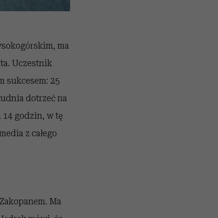
wysokogórskim, ma
ata. Uczestnik
ym sukcesem: 25
łudnia dotrzeć na
 14 godzin, w tę
media z całego
a Zakopanem. Ma