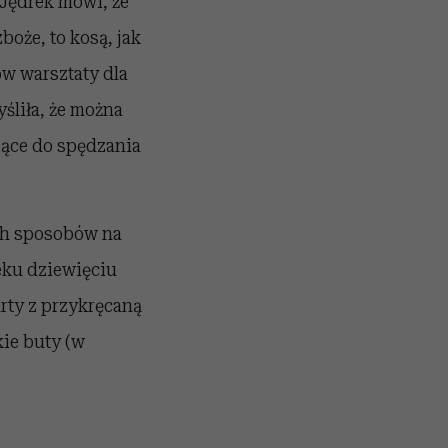
 Jędrek mówi, że
boże, to kosą, jak
ów warsztaty dla
śliła, że można
jące do spędzania
ych sposobów na
eku dziewięciu
arty z przykręcaną
kie buty (w