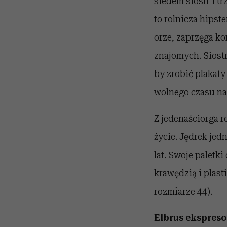
siedem sióstr i t
to rolnicza hipste
orze, zaprzęga ko
znajomych. Siost
by zrobić plakat
wolnego czasu na 
Z jedenaściorga 
życie. Jędrek jed
lat. Swoje paletk
krawędzią i plast
rozmiarze 44).
Elbrus ekspres