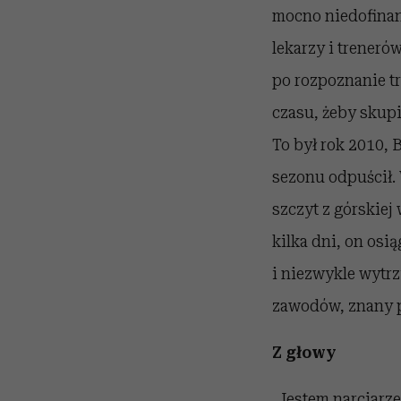
mocno niedofinan
lekarzy i treneró
po rozpoznanie tr
czasu, żeby skupi
To był rok 2010, 
sezonu odpuścił. 
szczyt z górskie
kilka dni, on osi
i niezwykle wytr
zawodów, znany po
Z głowy
„Jestem narciarze