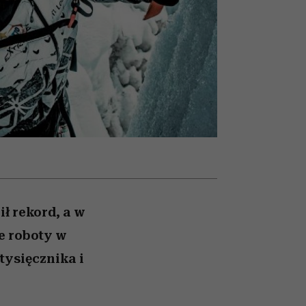
ady
to dla nich zarwiesz noc
Auschwitz
ił rekord, a w
e roboty w
tysięcznika i