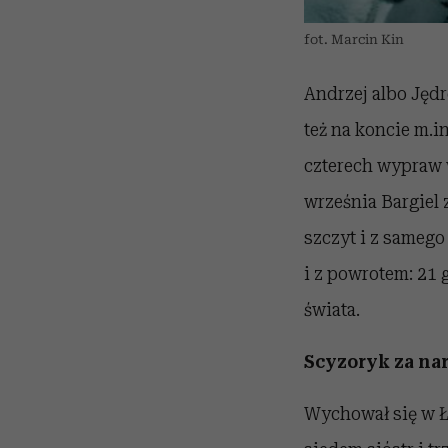
fot. Marcin Kin
Andrzej albo Jędr
też na koncie m.i
czterech wypraw 
września Bargiel 
szczyt i z samego
i z powrotem: 21 
świata.
Scyzoryk za na
Wychował się w Ł