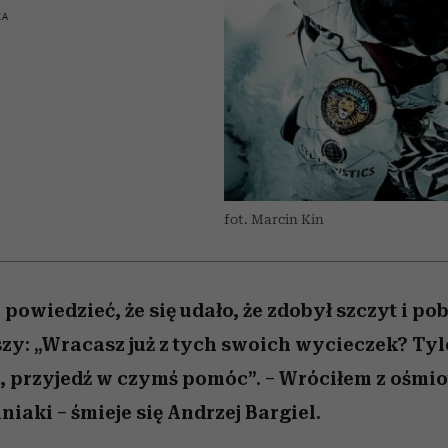
nice
edź
 5,
ć
sezon jesień–zima 2026/27
zaskakujący faworyt
Miller s. 5, odc. 6]
zupełny brak ogł
girls”
KA
fot. Marcin Kin
powiedzieć, że się udało, że zdobył szczyt i pob
zy: „Wracasz już z tych swoich wycieczek? Tyl
 przyjedź w czymś pomóc”. – Wróciłem z ośmio
iaki – śmieje się Andrzej Bargiel.