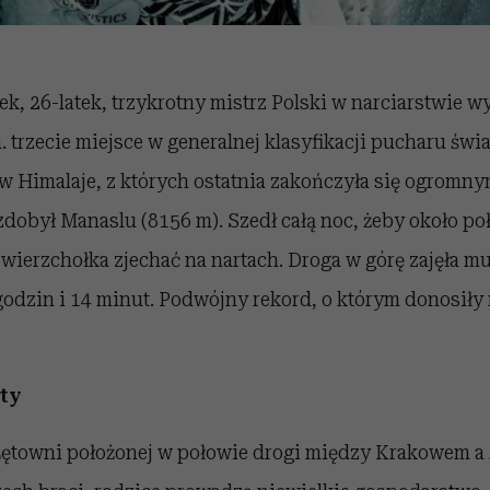
ek, 26-latek, trzykrotny mistrz Polski w narciarstwie 
n. trzecie miejsce w generalnej klasyfikacji pucharu świ
w Himalaje, z których ostatnia zakończyła się ogromn
zdobył Manaslu (8156 m). Szedł całą noc, żeby około po
 wierzchołka zjechać na nartach. Droga w górę zajęła mu
godzin i 14 minut. Podwójny rekord, o którym donosiły 
rty
ętowni położonej w połowie drogi między Krakowem 