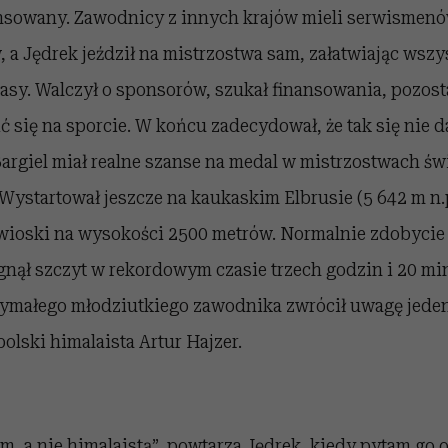
sowany. Zawodnicy z innych krajów mieli serwismenó
w, a Jędrek jeździł na mistrzostwa sam, załatwiając wszy
asy. Walczył o sponsorów, szukał finansowania, pozost
ć się na sporcie. W końcu zadecydował, że tak się nie da
Bargiel miał realne szanse na medal w mistrzostwach świ
Wystartował jeszcze na kaukaskim Elbrusie (5 642 m n.
j wioski na wysokości 2500 metrów. Normalnie zdobycie
ągnął szczyt w rekordowym czasie trzech godzin i 20 mi
zymałego młodziutkiego zawodnika zwrócił uwagę jeden
lski himalaista Artur Hajzer.
m, a nie himalaistą”, powtarza Jędrek, kiedy pytam go