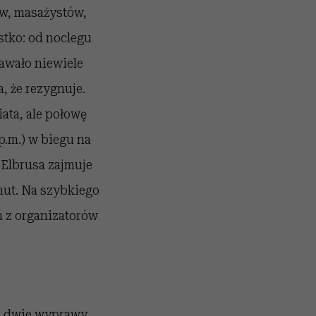
w, masażystów,
stko: od noclegu
awało niewiele
, że rezygnuje.
ata, ale połowę
p.m.) w biegu na
 Elbrusa zajmuje
nut. Na szybkiego
 z organizatorów
 o dwie wyprawy