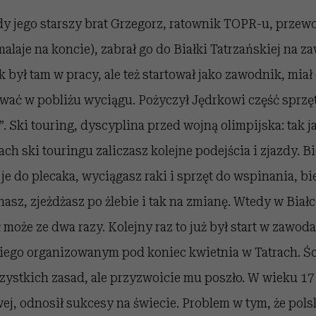
dy jego starszy brat Grzegorz, ratownik TOPR-u, przewo
aje na koncie), zabrał go do Białki Tatrzańskiej na z
 był tam w pracy, ale też startował jako zawodnik, miał 
wać w pobliżu wyciągu. Pożyczył Jędrkowi część sprzęt
t”. Ski touring, dyscyplina przed wojną olimpijska: tak 
h ski touringu zaliczasz kolejne podejścia i zjazdy. B
je do plecaka, wyciągasz raki i sprzęt do wspinania, b
asz, zjeżdżasz po żlebie i tak na zmianę. Wtedy w Białc
może ze dwa razy. Kolejny raz to już był start w zawod
iego organizowanym pod koniec kwietnia w Tatrach. Ści
szystkich zasad, ale przyzwoicie mu poszło. W wieku 17 l
j, odnosił sukcesy na świecie. Problem w tym, że polski