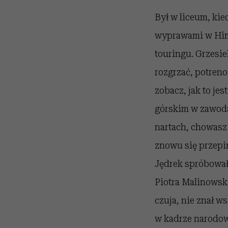
Był w liceum, kie
wyprawami w Himal
touringu. Grzesiek
rozgrzać, potreno
zobacz, jak to jes
górskim w zawodac
nartach, chowasz 
znowu się przepin
Jędrek spróbował 
Piotra Malinowsk
czuja, nie znał w
w kadrze narodowe