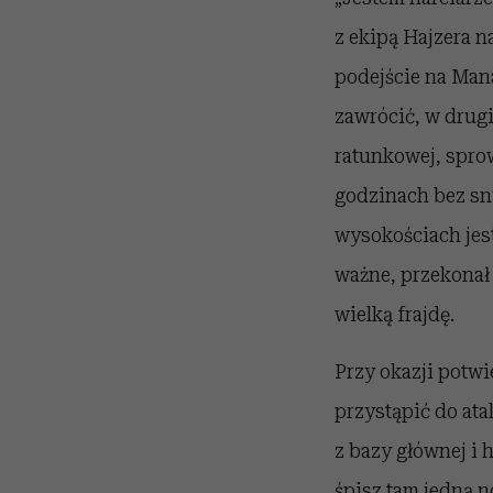
z ekipą Hajzera n
podejście na Man
zawrócić, w drugi
ratunkowej, spro
godzinach bez snu
wysokościach jest
ważne, przekonał 
wielką frajdę.
Przy okazji potwi
przystąpić do ata
z bazy głównej i 
śpisz tam jedną n