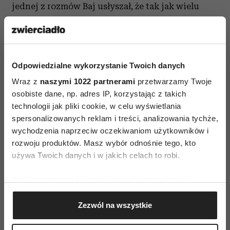
jednej z rozmów Baj usłyszał, że tak jak wielu
fotografów z jego pokolenia stoi rozkrokiem
między fotografią stricte reportażową a tzw.
nowym dokumentem, zdjęciami ustawianymi,
pozowanymi. Za to i mistrz, i uczeń byli zgodni
Odpowiedzialne wykorzystanie Twoich danych
w innej kwestii. Że fotografia jest przekłamaniem
Wraz z
naszymi 1022 partnerami
przetwarzamy Twoje
osobiste dane, np. adres IP, korzystając z takich
rzeczywistości.
technologii jak pliki cookie, w celu wyświetlania
Najbrzydszy widok w okolicy
spersonalizowanych reklam i treści, analizowania tychże,
wychodzenia naprzeciw oczekiwaniom użytkowników i
Wystarczy przesunąć obiektyw parę
rozwoju produktów. Masz wybór odnośnie tego, kto
używa Twoich danych i w jakich celach to robi.
centymetrów, a już powstanie kompletnie inna
opowieść. Jak z tym brodaczem ze Sławatycz.
Jeśli wyrazisz na to zgodę, chcielibyśmy również:
Mateusz się uśmiecha.
Gromadzić dane dotyczące Twojej lokalizacji
Zezwól na wszystkie
geograficznej z dokładnością nawet do kilku metrów
– To taka ładna miejscowość, a ja pokazałem
Identyfikować Twoje urządzenie, aktywnie
chłopaka na zdezelowanym aucie, obok