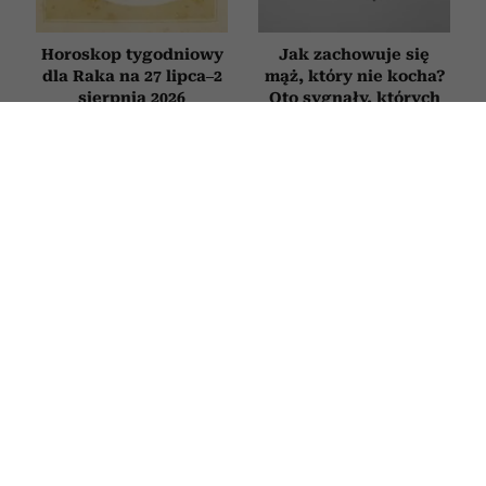
Horoskop tygodniowy
Jak zachowuje się
dla Raka na 27 lipca–2
mąż, który nie kocha?
sierpnia 2026
Oto sygnały, których
nie warto ignorować
WYWIADY
„Koty nigdy nie mylą się w tej
sprawie”. Rozmowa o prof.
Zbigniewie Mikołejce w 75. rocznicę
jego urodzin
24 LIPCA 2026
KONRAD WOJTYŁA