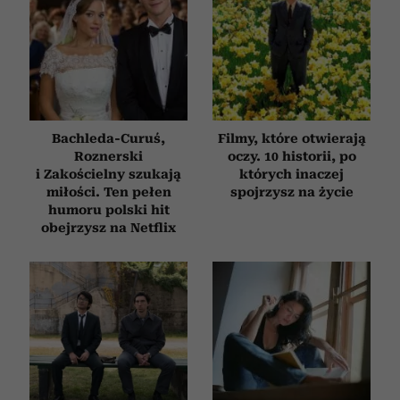
korzystasz z naszej witryny, udostępniamy partnerom
społecznościowym, reklamowym i analitycznym.
Partnerzy mogą połączyć te informacje z innymi danymi
otrzymanymi od Ciebie lub uzyskanymi podczas
korzystania z ich usług.
Bachleda-Curuś,
Filmy, które otwierają
Roznerski
oczy. 10 historii, po
i Zakościelny szukają
których inaczej
miłości. Ten pełen
spojrzysz na życie
humoru polski hit
obejrzysz na Netflix