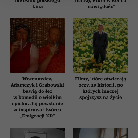
miłośnik polskiego
matkę, która w końcu
kina
mówi „dość”
Wykorzystujemy pliki cookie do spersonalizowania treści
i reklam, aby oferować funkcje społecznościowe i
analizować ruch w naszej witrynie. Informacje o tym, jak
korzystasz z naszej witryny, udostępniamy partnerom
społecznościowym, reklamowym i analitycznym.
Partnerzy mogą połączyć te informacje z innymi danymi
otrzymanymi od Ciebie lub uzyskanymi podczas
korzystania z ich usług.
Woronowicz,
Filmy, które otwierają
Adamczyk i Grabowski
oczy. 10 historii, po
bawią do łez
których inaczej
w komedii o wielkim
spojrzysz na życie
spisku. Jej powstanie
zainspirował twórca
„Emigracji XD”