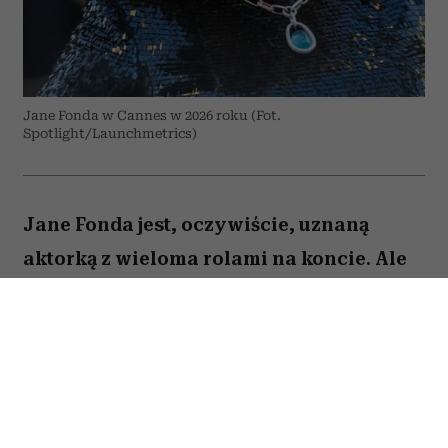
Jane Fonda w Cannes w 2026 roku (Fot.
Spotlight/Launchmetrics)
Jane Fonda jest, oczywiście, uznaną
aktorką z wieloma rolami na koncie. Ale
to też osoba, która – jak być może
pamiętają ci, którzy dbali o swoją
sylwetkę już w latach 90. – stała się
królową fitnessu i domowych treningów
zanim stało się to modne. Dziś Jane Fonda