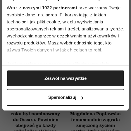
E-WYDANIE
Wraz z
naszymi 1022 partnerami
przetwarzamy Twoje
osobiste dane, np. adres IP, korzystając z takich
technologii jak pliki cookie, w celu wyświetlania
spersonalizowanych reklam i treści, analizowania tychże,
wychodzenia naprzeciw oczekiwaniom użytkowników i
rozwoju produktów. Masz wybór odnośnie tego, kto
używa Twoich danych i w jakich celach to robi.
Jeśli wyrazisz na to zgodę, chcielibyśmy również:
Gromadzić dane dotyczące Twojej lokalizacji
Zezwól na wszystkie
geograficznej z dokładnością nawet do kilku metrów
Identyfikować Twoje urządzenie, aktywnie
analizując charakteryzującego je zbiory danych
Spersonalizuj
(fingerprinting, czyli wirtualny odcisk palca)
Ten film z Leonem
Ten film to historia
Niemczykiem z 1961
tysięcy Polek.
Dowiedz się więcej odnośnie tego, jak Twoje osobiste
roku był nominowany
Magdalena Popławska
dane są przetwarzane oraz ustaw własne preferencje w
do Oscara. Powinien
fenomenalnie zagrała
sekcji szczegółów
. W Deklaracji plików cookie możesz
obejrzeć go każdy
zmęczoną życiem
zmienić lub wycofać swoją zgodę w dowolnej chwili.