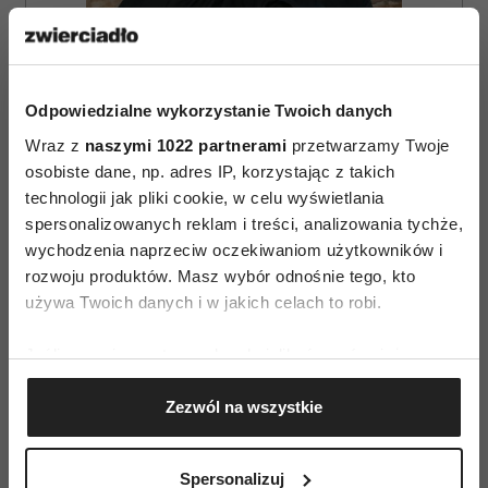
Odpowiedzialne wykorzystanie Twoich danych
ZAMÓW
Wraz z
naszymi 1022 partnerami
przetwarzamy Twoje
WYDANIE DRUKOWANE
osobiste dane, np. adres IP, korzystając z takich
technologii jak pliki cookie, w celu wyświetlania
E-WYDANIE
spersonalizowanych reklam i treści, analizowania tychże,
wychodzenia naprzeciw oczekiwaniom użytkowników i
rozwoju produktów. Masz wybór odnośnie tego, kto
używa Twoich danych i w jakich celach to robi.
Jeśli wyrazisz na to zgodę, chcielibyśmy również:
Gromadzić dane dotyczące Twojej lokalizacji
Zezwól na wszystkie
geograficznej z dokładnością nawet do kilku metrów
Identyfikować Twoje urządzenie, aktywnie
analizując charakteryzującego je zbiory danych
Spersonalizuj