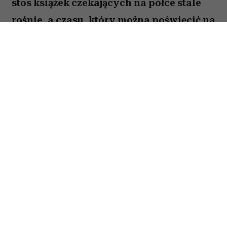
stos książek czekających na półce stale
rośnie, a czasu, który można poświęcić na
lekturę, ubywa. A przecież obok głośnych
nowości i sezonowych bestsellerów są
jeszcze te tytuły, które od lat wracają w
kolejnych zestawieniach
najważniejszych książek świata. Po które
warto sięgnąć? Zajrzałam do listy
Encyklopedii Britannica i wybrałam z
niej pięć tytułów, które zdaniem wielu
warto przeczytać przed śmiercią. Łączy je
nie tylko miejsce w literackim kanonie,
lecz także uważne spojrzenie na tych,
których historie przez lata pozostawały