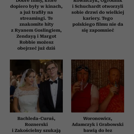
Dobre filmy, które
Kowalczyk, Ogrodnik
dopiero były w kinach,
i Schuchardt otworzyli
a już trafiły na
sobie drzwi do wielkiej
streamingi. Te
kariery. Tego
znakomite hity
polskiego filmu nie da
z Ryanem Goslingiem,
się zapomnieć
Zendayą i Margot
Robbie możesz
obejrzeć już dziś
Bachleda-Curuś,
Woronowicz,
Roznerski
Adamczyk i Grabowski
i Zakościelny szukają
bawią do łez