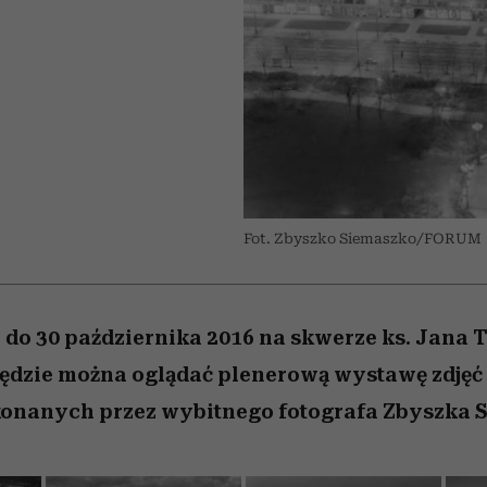
 5,
kwestie, o których wciąż
skutki dla związku i dla
Miller s. 5, odc. 6]
Raport Lyst ujaw
boimy się mówić
partnerki
najbardziej pożąd
ubrania i marki se
Fot. Zbyszko Siemaszko/FORUM
 do 30 października 2016 na skwerze ks. Jana
ędzie można oglądać plenerową wystawę zdjęć
wykonanych przez wybitnego fotografa Zbyszka 