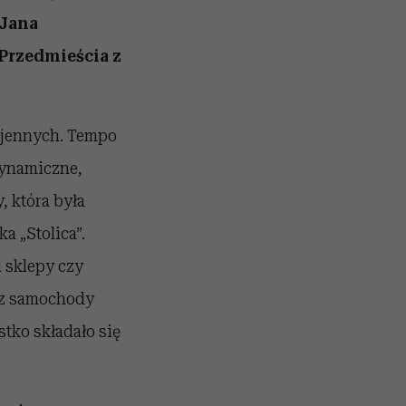
 Jana
Przedmieścia z
ojennych. Tempo
dynamiczne,
, która była
 „Stolica”.
 sklepy czy
raz samochody
tko składało się