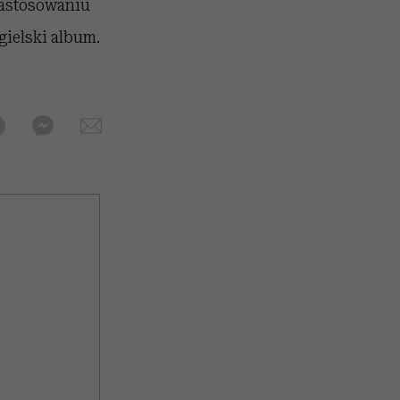
zastosowaniu
gielski album.