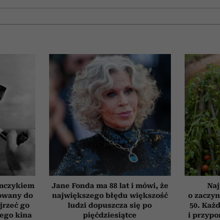
emczykiem
Jane Fonda ma 88 lat i mówi, że
Naj
nowany do
największego błędu większość
o zaczyn
jrzeć go
ludzi dopuszcza się po
50. Każd
iego kina
pięćdziesiątce
i przypo