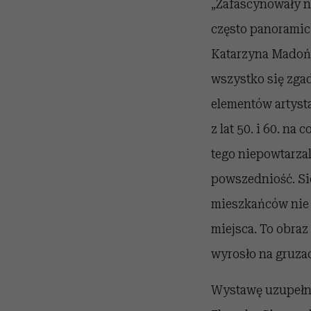
„Zafascynowały na
często panoramicz
Katarzyna Madoń-
wszystko się zgadz
elementów artysta
z lat 50. i 60. na
tego niepowtarzal
powszedniość. Sie
mieszkańców nie 
miejsca. To obraz
wyrosło na gruzac
Wystawę uzupełni