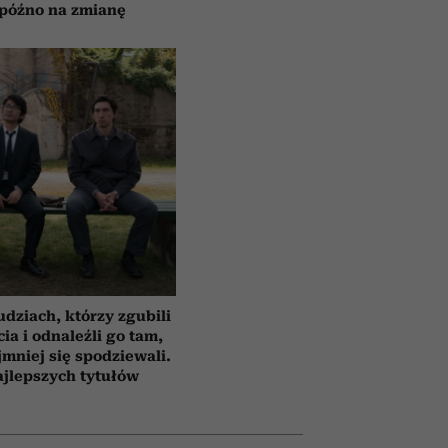
 późno na zmianę
udziach, którzy zgubili
cia i odnaleźli go tam,
jmniej się spodziewali.
ajlepszych tytułów