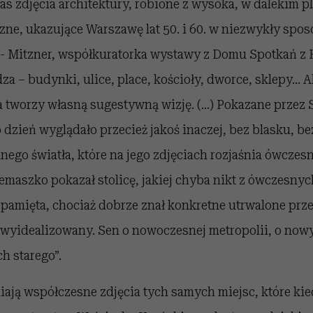
s zdjęcia architektury, robione z wysoka, w dalekim pl
ne, ukazujące Warszawę lat 50. i 60. w niezwykły spo
 Mitzner, współkuratorka wystawy z Domu Spotkań z H
a – budynki, ulice, place, kościoły, dworce, sklepy... A
 tworzy własną sugestywną wizję. (...) Pokazane przez
 co dzień wyglądało przecież jakoś inaczej, bez blasku, be
nego światła, które na jego zdjęciach rozjaśnia ówcze
maszko pokazał stolicę, jakiej chyba nikt z ówczesnych
pamięta, chociaż dobrze znał konkretne utrwalone prze
 wyidealizowany. Sen o nowoczesnej metropolii, o now
h starego”.
ają współczesne zdjęcia tych samych miejsc, które kie