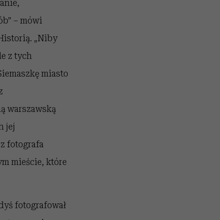
anie,
sób” – mówi
istorią. „Niby
le z tych
 Siemaszkę miasto
z
sną warszawską
 jej
z fotografa
ym mieście, które
dyś fotografował