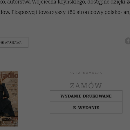
o, autorstwa Wojciecha Kryńskiego, dostępne dzięki 
dów. Ekspozycji towarzyszy 180 stronicowy polsko- an
LNE WARSZAWA
AUTOPROMOCJA
ZAMÓW
WYDANIE DRUKOWANE
E-WYDANIE