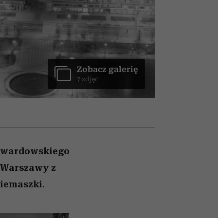
nił
relację z pieniędzmi
ane
zonu
Zobacz galerię
7 zdjęć
 Twardowskiego
 Warszawy z
Siemaszki.