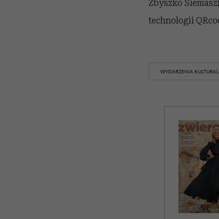
Zbyszko Siemaszk
technologii QRco
WYDARZENIA KULTURA