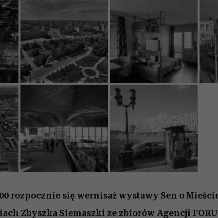
.00 rozpocznie się wernisaż wystawy Sen o Mieści
ęciach Zbyszka
Siemaszki
ze zbiorów Agencji FORU