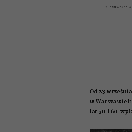
kawę z Kasią Miller”, s.
girls”
odc. 7]
21 CZERWCA 2016
Od 23 września
w Warszawie b
lat 50. i 60. 