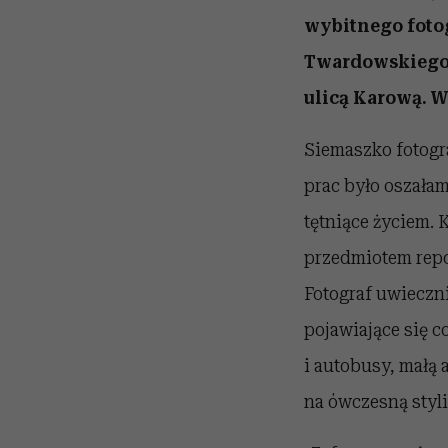
wybitnego fotog
Twardowskiego 
ulicą Karową. W
Siemaszko fotogr
prac było oszałam
tętniące życiem. 
przedmiotem repo
Fotograf uwieczni
pojawiające się 
i autobusy, małą 
na ówczesną styli