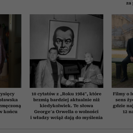
za
tysięcy
10 cytatów z „Roku 1984”, które
Filmy o l
pławska
brzmią bardziej aktualnie niż
sens ży
 zmęczoną
kiedykolwiek. Te słowa
gdzie na
 w końcu
George’a Orwella o wolności
12 n
i władzy wciąż dają do myślenia