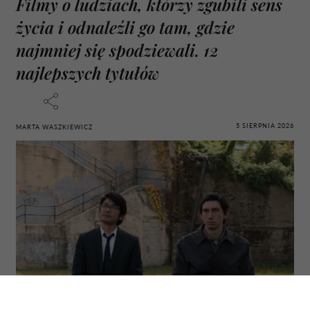
Filmy o ludziach, którzy zgubili sens
życia i odnaleźli go tam, gdzie
najmniej się spodziewali. 12
najlepszych tytułów
5 SIERPNIA 2026
MARTA WASZKIEWICZ