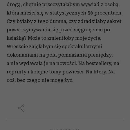
drogą, chętnie przeczytałabym wywiad z osobą,
otrzymanymi od Ciebie lub uzyskanymi podczas
która mieści się w statystycznych 56 procentach.
korzystania z ich usług.
Czy byłaby z tego dumna, czy zdradziłaby sekret
powstrzymywania się przed sięgnięciem po
książkę? Może to zmieniłoby moje życie.
Wreszcie zajęłabym się spektakularnymi
dokonaniami na polu pomnażania pieniędzy,
a nie wydawała je na nowości. Na bestsellery, na
reprinty i kolejne tomy powieści. Na litery. Na
coś, bez czego nie mogę żyć.
AUTOPROMOCJA