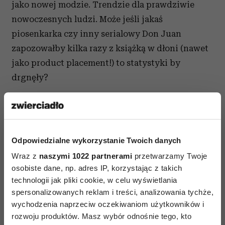
jako nowej modzie. Trendzie dla prawdziwie
nowoczesnych ludzi. Może jeśli jakaś
piosenkarka czy inny serialowy Don Juan
zapozowałby kilka razy z książką w dłoni (nawet
jako product placement!) to statystyki by
drgnęły?
Chciałabym poczytać o starych, dobrych
i śmierdzących zatęchłymi roztoczami dziełach
wygrzebanych w antykwariacie przez jakiegoś
Odpowiedzialne wykorzystanie Twoich danych
celebrytę. Takie zwierzenia w tabloidzie na
Wraz z
naszymi 1022 partnerami
przetwarzamy Twoje
przykład o trudności z kupieniem pierwszym
osobiste dane, np. adres IP, korzystając z takich
tomów „Dziennika” Nałkowskiej. Że ktoś je
technologii jak pliki cookie, w celu wyświetlania
jednak zdobył. I wtedy czuł wzruszenie, głaskał
spersonalizowanych reklam i treści, analizowania tychże,
obiekt. Potem starannie wybierał dla niego
wychodzenia naprzeciw oczekiwaniom użytkowników i
miejsce na regale, całował przed snem i zapraszał
rozwoju produktów. Masz wybór odnośnie tego, kto