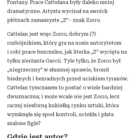
Fontany. Prace Cattelana były daleko mniej
dramatyczne. Artysta wycinał na swoich
płótnach zamaszyste „Z”– znak Zorro.
Cattelan jest więc Zorro, dobrym (?)
rozbójnikiem, który gra na nosie autorytetom
i robi prace bezczelne, jak literka „Z” wycięta na
tyłku sierżanta Garcii. Tyle tylko, że Zorro był
„niegrzeczny” w słusznej sprawie, bronił
biednych i bezradnych przed uciskiem tyranów.
Cattelan tymczasem to postać o wiele bardziej
dwuznaczna; i może wcale nie jest Zorro, lecz
raczej niesforną kukiełką rynku sztuki, która
wymknęła się spod kontroli, uciekła i płata
szalone figle?
Gdzie jest autor?