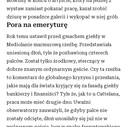
Mówimy w końcu o artyście, który na jednej z
wystaw zamiast pokazać pracę, kazał zrobić
dziurę w posadzce galerii i wykopać w niej grób.
Pora na emeryturę
Rok temu ustawił przed gmachem giełdy w
Mediolanie marmurową rzeźbę. Przedstawiała
uniesioną dłoń, tyle że pozbawioną czterech
palców. Został tylko środkowy, sterczący w
dobrze znanym ordynarnym geście. Czy ta rzeźba
to komentarz do globalnego kryzysu i przesłania,
jakie mają dla świata kryjący się za fasadą giełdy
bankierzy i finansiści? Tyle że, jak to u Cattelana,
praca może mieć drugie dno. Uważni
obserwatorzy zauważyli, że gdyby palce nie
zostały odcięte, dłoń unosiłaby się już nie w
wulgarnym geście, lecz w znaku faszystowskiego