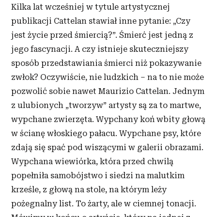
Kilka lat wcześniej w tytule artystycznej
publikacji Cattelan stawiał inne pytanie: „Czy
jest życie przed śmiercią?”. Śmierć jest jedną z
jego fascynacji. A czy istnieje skuteczniejszy
sposób przedstawiania śmierci niż pokazywanie
zwłok? Oczywiście, nie ludzkich – na to nie może
pozwolić sobie nawet Maurizio Cattelan. Jednym
z ulubionych „tworzyw” artysty są za to martwe,
wypchane zwierzęta. Wypchany koń wbity głową
w ścianę włoskiego pałacu. Wypchane psy, które
zdają się spać pod wiszącymi w galerii obrazami.
Wypchana wiewiórka, która przed chwilą
popełniła samobójstwo i siedzi na malutkim
krześle, z głową na stole, na którym leży
pożegnalny list. To żarty, ale w ciemnej tonacji.