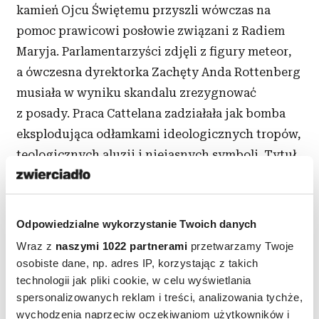
kamień Ojcu Świętemu przyszli wówczas na
pomoc prawicowi posłowie związani z Radiem
Maryja. Parlamentarzyści zdjęli z figury meteor,
a ówczesna dyrektorka Zachęty Anda Rottenberg
musiała w wyniku skandalu zrezygnować
z posady. Praca Cattelana zadziałała jak bomba
eksplodująca odłamkami ideologicznych tropów,
teologicznych aluzji i niejasnych symboli. Tytuł
pracy odnosi się przecież do katolickiej Liturgii
Godzin – dziewiąta godzina to ta, w której
rozważa się śmierć i męczeństwo Chrystusa. Co
Odpowiedzialne wykorzystanie Twoich danych
zatem miał na myśli Cattelan? Czy kpił z głowy
Wraz z
naszymi 1022 partnerami
przetwarzamy Twoje
Kościoła, czy też przedstawiał raczej scenę
osobiste dane, np. adres IP, korzystając z takich
męczeństwa? Czy jego rzeźbę należy czytać
technologii jak pliki cookie, w celu wyświetlania
spersonalizowanych reklam i treści, analizowania tychże,
według klucza religijnego, politycznego, czy też
wychodzenia naprzeciw oczekiwaniom użytkowników i