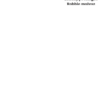
Robbie możesz
obejrzeć już dziś
SERIALE
Nowy miniserial kryminalny Netflixa
o zbrodni w luksusowym hotelu
obejrzysz w jeden wieczór. Ma tylko 6
odcinków i wciąga od pierwszej sceny
7 LIPCA 2026
MARTA WASZKIEWICZ