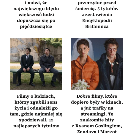
i mówi, że
przeczytać przed
największego błędu
śmiercią. 5 tytułów
większość ludzi
z zestawienia
dopuszcza się po
Encyklopedii
pięćdziesiątce
Britannica
Filmy o ludziach,
Dobre filmy, które
którzy zgubili sens
dopiero były w kinach,
życia i odnaleźli go
a już trafiły na
tam, gdzie najmniej się
streamingi. Te
spodziewali. 12
znakomite hity
najlepszych tytułów
z Ryanem Goslingiem,
Zendayą i Margot