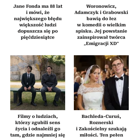
Jane Fonda ma 88 lat
Woronowicz,
i mówi, że
Adamczyk i Grabowski
największego błędu
bawią do łez
większość ludzi
w komedii o wielkim
dopuszcza się po
spisku. Jej powstanie
pięćdziesiątce
zainspirował twórca
„Emigracji XD”
Filmy o ludziach,
Bachleda-Curuś,
którzy zgubili sens
Roznerski
życia i odnaleźli go
i Zakościelny szukają
tam, gdzie najmniej się
miłości. Ten pełen