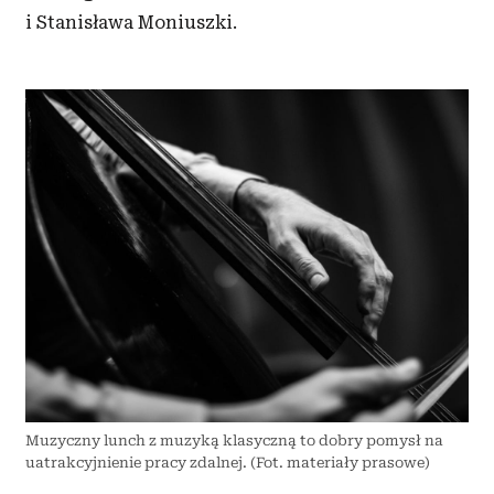
i Stanisława Moniuszki.
Muzyczny lunch z muzyką klasyczną to dobry pomysł na
uatrakcyjnienie pracy zdalnej. (Fot. materiały prasowe)