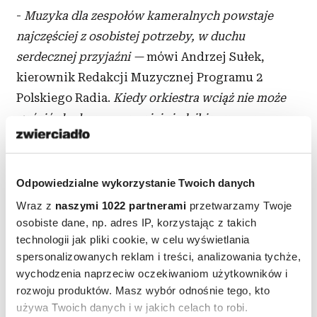
-
Muzyka dla zespołów kameralnych powstaje
najczęściej z osobistej potrzeby, w duchu
serdecznej przyjaźni —
mówi Andrzej Sułek,
kierownik Redakcji Muzycznej Programu 2
Polskiego Radia.
Kiedy orkiestra wciąż nie może
gościć słuchaczy w swojej siedzibie, muzycy
nieustannie szukają nowych sposobów kontaktu
z publicznością. Poniedziałkowe przerwy
obiadowe w kameralnym towarzystwie duetów,
Odpowiedzialne wykorzystanie Twoich danych
kwartetów czy kwintetów NOSPR z pewnością
Wraz z
naszymi 1022 partnerami
przetwarzamy Twoje
dostarczą inspiracji na cały tydzień.
osobiste dane, np. adres IP, korzystając z takich
technologii jak pliki cookie, w celu wyświetlania
spersonalizowanych reklam i treści, analizowania tychże,
wychodzenia naprzeciw oczekiwaniom użytkowników i
rozwoju produktów. Masz wybór odnośnie tego, kto
używa Twoich danych i w jakich celach to robi.