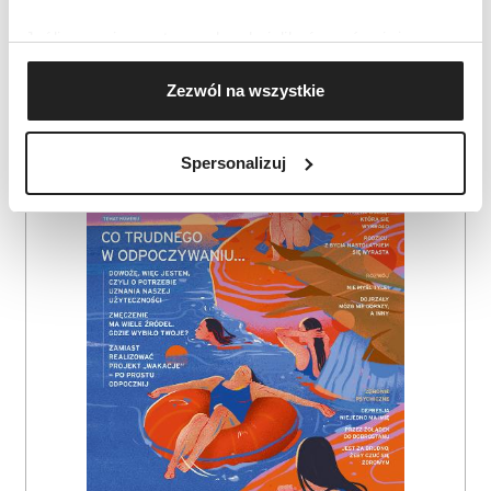
MUZYKA KLASYCZNA
Jeśli wyrazisz na to zgodę, chcielibyśmy również:
Gromadzić dane dotyczące Twojej lokalizacji
Zezwól na wszystkie
geograficznej z dokładnością nawet do kilku metrów
AUTOPROMOCJA
Identyfikować Twoje urządzenie, aktywnie
analizując charakteryzującego je zbiory danych
Spersonalizuj
(fingerprinting, czyli wirtualny odcisk palca)
Dowiedz się więcej odnośnie tego, jak Twoje osobiste
dane są przetwarzane oraz ustaw własne preferencje w
sekcji szczegółów
. W Deklaracji plików cookie możesz
zmienić lub wycofać swoją zgodę w dowolnej chwili.
Wykorzystujemy pliki cookie do spersonalizowania treści
i reklam, aby oferować funkcje społecznościowe i
analizować ruch w naszej witrynie. Informacje o tym, jak
korzystasz z naszej witryny, udostępniamy partnerom
społecznościowym, reklamowym i analitycznym.
Partnerzy mogą połączyć te informacje z innymi danymi