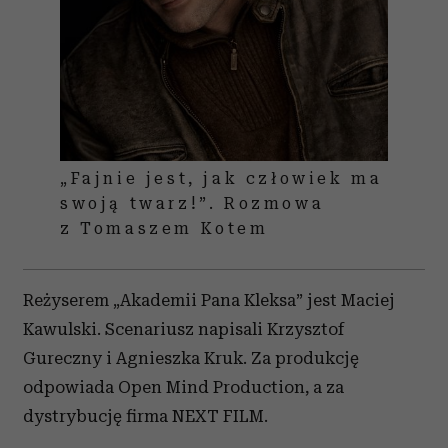
i reklam, aby oferować funkcje społecznościowe i
analizować ruch w naszej witrynie. Informacje o tym, jak
korzystasz z naszej witryny, udostępniamy partnerom
społecznościowym, reklamowym i analitycznym.
Partnerzy mogą połączyć te informacje z innymi danymi
otrzymanymi od Ciebie lub uzyskanymi podczas
korzystania z ich usług.
„Fajnie jest, jak człowiek ma
swoją twarz!”. Rozmowa
z Tomaszem Kotem
Reżyserem „Akademii Pana Kleksa” jest Maciej
Kawulski. Scenariusz napisali Krzysztof
Gureczny i Agnieszka Kruk. Za produkcję
odpowiada Open Mind Production, a za
dystrybucję firma NEXT FILM.