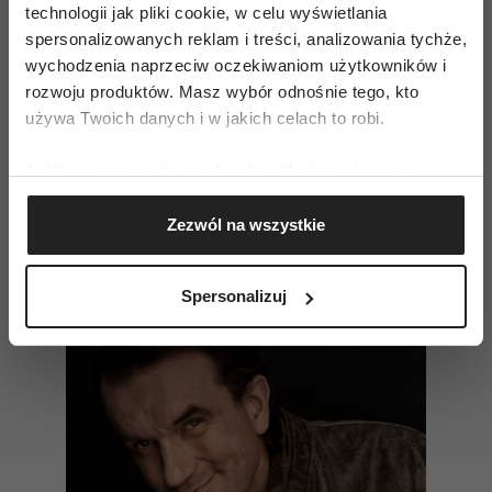
technologii jak pliki cookie, w celu wyświetlania
spersonalizowanych reklam i treści, analizowania tychże,
wychodzenia naprzeciw oczekiwaniom użytkowników i
rozwoju produktów. Masz wybór odnośnie tego, kto
używa Twoich danych i w jakich celach to robi.
Jeśli wyrazisz na to zgodę, chcielibyśmy również:
Kadr z filmu „Akademia Pana Kleksa” (Fot. materiały
Gromadzić dane dotyczące Twojej lokalizacji
prasowe)
Zezwól na wszystkie
geograficznej z dokładnością nawet do kilku metrów
Identyfikować Twoje urządzenie, aktywnie
Czytaj także
analizując charakteryzującego je zbiory danych
Spersonalizuj
(fingerprinting, czyli wirtualny odcisk palca)
Dowiedz się więcej odnośnie tego, jak Twoje osobiste
dane są przetwarzane oraz ustaw własne preferencje w
sekcji szczegółów
. W Deklaracji plików cookie możesz
zmienić lub wycofać swoją zgodę w dowolnej chwili.
Wykorzystujemy pliki cookie do spersonalizowania treści