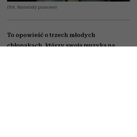
(Fot. Materiały prasowe)
To opowieść o trzech młodych
chłopakach, którzy swoją muzyką na
zawsze zapisali się w historii polskiego
rapu. „Jesteś Bogiem” nie jest jednak
wyłącznie historią sukcesu Paktofoniki –
pokazuje również cenę marzeń, przyjaźni
i życia w cieniu rosnącej popularności.
Spis treści: