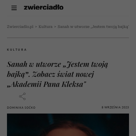
Zwierciadlo.pl
>
Kultura
>
Sanah w utworze „Jestem twoją bajką”. Z
KULTURA
Sanah w utworze „Jestem twoją
bajką”. Zobacz świat nowej
„Akademii Pana Kleksa"
8 WRZEŚNIA 2023
DOMINIKA SOĆKO