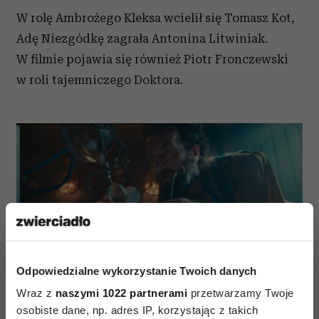
W rolę Ambrożego Kleksa wcielił się Tomasz Kot,
Adę Niezgódkę zagrała Antonina Litwiniak.
W filmie pojawia się również Piotr Fronczewski
w roli tajemniczego Doktora.
Kadr z filmu „Akademia Pana Kleksa” (Fot. materiały
prasowe)
Odpowiedzialne wykorzystanie Twoich danych
Wraz z
naszymi 1022 partnerami
przetwarzamy Twoje
osobiste dane, np. adres IP, korzystając z takich