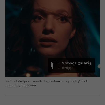
Zobacz galerię
6 zdjęć
Kadr z teledysku sanah do „Jestem twoją bajką” (Fot.
materiały prasowe)