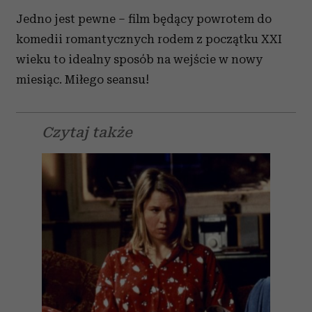
i reklam, aby oferować funkcje społecznościowe i
Jedno jest pewne – film będący powrotem do
analizować ruch w naszej witrynie. Informacje o tym, jak
korzystasz z naszej witryny, udostępniamy partnerom
komedii romantycznych rodem z początku XXI
społecznościowym, reklamowym i analitycznym.
wieku to idealny sposób na wejście w nowy
Partnerzy mogą połączyć te informacje z innymi danymi
miesiąc. Miłego seansu!
otrzymanymi od Ciebie lub uzyskanymi podczas
korzystania z ich usług.
Czytaj także