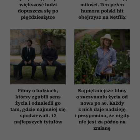
większość ludzi
miłości. Ten pełen
dopuszcza się po
humoru polski hit
pięćdziesiątce
obejrzysz na Netflix
Filmy o ludziach,
Najpiękniejsze filmy
którzy zgubili sens
o zaczynaniu życia od
życia i odnaleźli go
nowa po 50. Każdy
tam, gdzie najmniej się
z nich daje nadzieję
spodziewali. 12
i przypomina, że nigdy
najlepszych tytułów
nie jest za późno na
zmianę