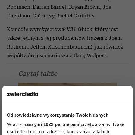
Robinson, Darren Barnet, Bryan Brown, Joe
Davidson, GaTa czy Rachel Griffiths.
Komedię wyreżyserował Will Gluck, który jest
także jednym z jej producentów (razem z Joem
Rothem i Jeffem Kirschenbaumem), jak również
współtwórcą scenariusza z Ilaną Wolpert.
Czytaj także
Odpowiedzialne wykorzystanie Twoich danych
Wraz z
naszymi 1022 partnerami
przetwarzamy Twoje
osobiste dane, np. adres IP, korzystając z takich