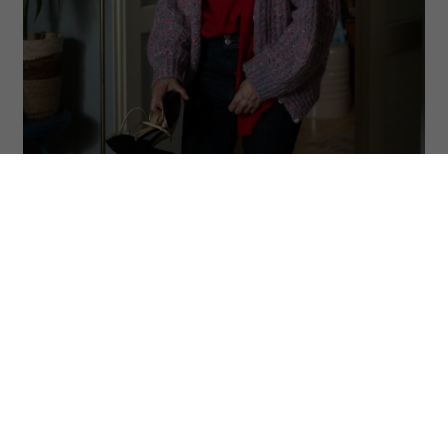
(Fot. materiały prasowe)
Wszystko wreszcie zaczyna się układać?
Anka już wie, że to tylko złudzenie.
Totalnie nieperfekcyjna pani domu
próbuje ogarnąć chaos codzienności,
rodzinne wyzwania i własne marzenia –