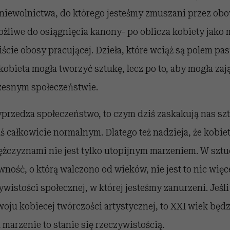
 niewolnictwa, do którego jesteśmy zmuszani przez obo
żliwe do osiągnięcia kanony- po oblicza kobiety jako m
ście obosy pracującej. Dzieła, które wciąż są polem pas
 kobieta mogła tworzyć sztukę, lecz po to, aby mogła zają
zesnym społeczeństwie.
przedza społeczeństwo, to czym dziś zaskakują nas szt
ś całkowicie normalnym. Dlatego też nadzieja, że kobie
żczyznami nie jest tylko utopijnym marzeniem. W sztu
wność, o którą walczono od wieków, nie jest to nic więce
wistości społecznej, w której jesteśmy zanurzeni. Jeśli
ju kobiecej twórczości artystycznej, to XXI wiek będz
marzenie to stanie się rzeczywistością.