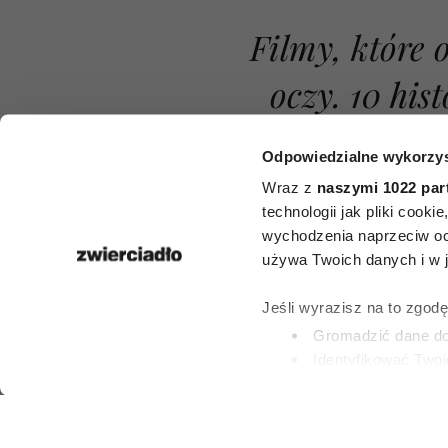
FILMY
Odpowiedzialne wykorzys
Filmy, które 
Wraz z
naszymi 1022 par
technologii jak pliki cook
oczy. 10 hist
wychodzenia naprzeciw oc
używa Twoich danych i w ja
których in
Jeśli wyrazisz na to zgod
spojrzysz n
Gromadzić dane dot
Identyfikować Twoj
(fingerprinting, czyli 
ROBERT CHOIŃS
Dowiedz się więcej odnośn
8 LIPCA 2026
preferencje w
sekcji szc