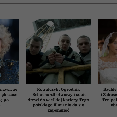
 mówi, że
Kowalczyk, Ogrodnik
Bachle
iększość
i Schuchardt otworzyli sobie
i Zakośc
ię po
drzwi do wielkiej kariery. Tego
Ten peł
e
polskiego filmu nie da się
obe
zapomnieć