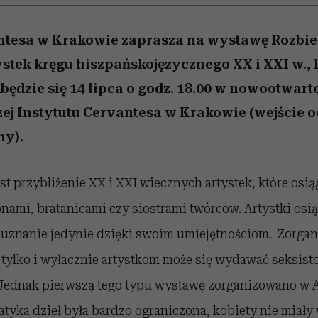
 5,
la
Raport Lyst ujawnił
Miller s. 5, odc. 6]
skuteczne
relację z pienięd
sposoby
najbardziej pożądane
ubrania i marki sezonu
antesa w Krakowie zaprasza na wystawę Rozbie
stek kręgu hiszpańskojęzycznego XX i XXI w., 
ędzie się 14 lipca o godz. 18.00 w nowootwarte
j Instytutu Cervantesa w Krakowie (wejście o
ny).
t przybliżenie XX i XXI wiecznych artystek, które osią
nami, bratanicami czy siostrami twórców. Artystki osi
znanie jedynie dzięki swoim umiejętnościom. Zorga
ylko i wyłacznie artystkom może się wydawać seksisto
Jednak pierwszą tego typu wystawę zorganizowano w
tyka dzieł była bardzo ograniczona, kobiety nie miały