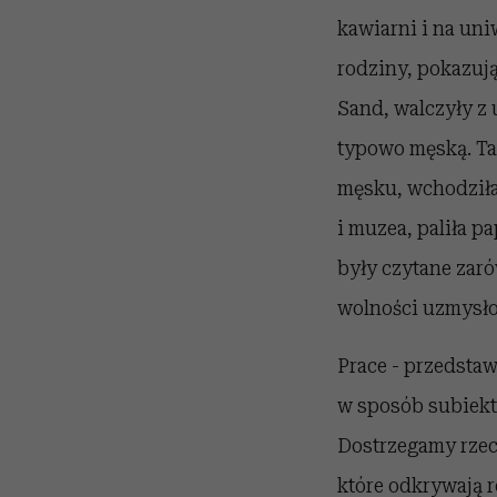
kawiarni i na uni
rodziny, pokazują
Sand, walczyły z 
typowo męską. Ta
męsku, wchodziła 
i muzea, paliła p
były czytane zaró
wolności uzmysło
Prace - przedsta
w sposób subiekt
Dostrzegamy rzecz
które odkrywają r