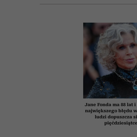
Jane Fonda ma 88 lat i
największego błędu w
ludzi dopuszcza s
pięćdziesiątc