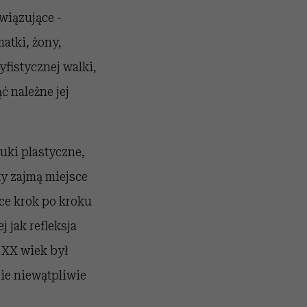
wiązujące -
atki, żony,
yfistycznej walki,
ć należne jej
uki plastyczne,
ty zajmą miejsce
ce krok po kroku
j jak refleksja
 XX wiek był
ie niewątpliwie