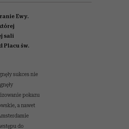
zmi
emocje sięgają zenitu
ranie Ewy.
której
j sali
d Placu św.
gnęły sukces nie
ągnęły
nizowanie pokazu
wskie, a nawet
 Amsterdamie
 wstępu do