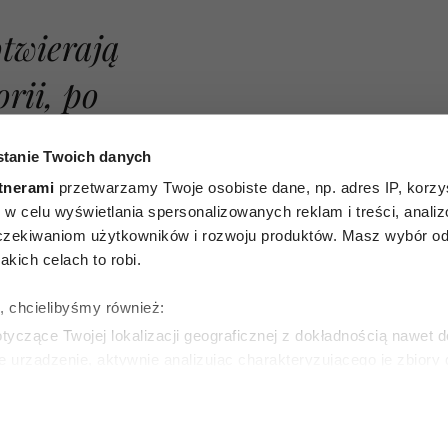
tanie Twoich danych
otwierają
tnerami
przetwarzamy Twoje osobiste dane, np. adres IP, korzys
ie, w celu wyświetlania spersonalizowanych reklam i treści, anali
orii, po
zekiwaniom użytkowników i rozwoju produktów. Masz wybór odn
kich celach to robi.
aczej
ę, chcielibyśmy również:
a życie
yczące Twojej lokalizacji geograficznej z dokładnością nawet d
e urządzenie, aktywnie analizując charakteryzującego je zbiory
wirtualny odcisk palca)
KI
ie tego, jak Twoje osobiste dane są przetwarzane oraz ustaw w
zegółów
. W Deklaracji plików cookie możesz zmienić lub wycof