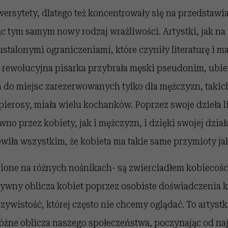
wersytety, dlatego też koncentrowały się na przedstawia
c tym samym nowy rodzaj wrażliwości. Artystki, jak na
ustalonymi ograniczeniami, które czyniły literaturę i m
 rewolucyjna pisarka przybrała męski pseudonim, ubier
do miejsc zarezerwowanych tylko dla mężczyzn, takich 
apierosy, miała wielu kochanków. Poprzez swoje dzieła li
wno przez kobiety, jak i mężczyzn, i dzięki swojej dział
wiła wszystkim, że kobieta ma takie same przymioty ja
wione na różnych nośnikach- są zwierciadłem kobiecośc
ywny oblicza kobiet poprzez osobiste doświadczenia ka
ywistość, której często nie chcemy oglądać. To artystk
óżne oblicza naszego społeczeństwa, poczynając od naj