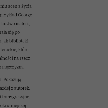
niu scen z życia
 przykład George
alarstwo materią
ała się po
jak biblioteki
terackie, które
alności na rzecz
k mężczyzna.
i. Pokazują
żdej z autorek.
i transgresyjne,
okrutniejszej