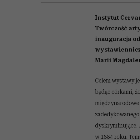
kawę z Kasią Miller”, s.
skutki dla związku i d
partnerki
odc. 7]
Instytut Cerv
Twórczość arty
inauguracja odb
wystawiennicze
Marii Magdale
Celem wystawy jes
będąc córkami, żo
międzynarodowe u
zadedykowanego t
dyskryminujące. 
w 1884 roku. Tema