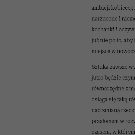
ambicji kobiecej;
narzucone i niemo
kochanki i oczywi
już nie po to, aby
miejsce w nowoc
Sztuka zawsze wy
jutro będzie czym
równorzędne z mę
osiąga się taką ró
nad zmianą rzeczy
przełomem w rozwo
czasem, w którym 