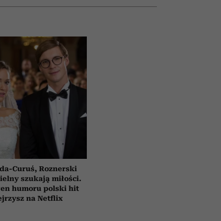
da-Curuś, Roznerski
ielny szukają miłości.
en humoru polski hit
jrzysz na Netflix