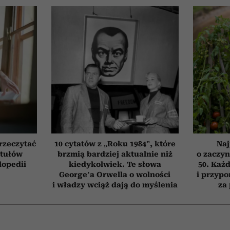
przeczytać
10 cytatów z „Roku 1984”, które
Naj
ytułów
brzmią bardziej aktualnie niż
o zaczyn
lopedii
kiedykolwiek. Te słowa
50. Każd
George’a Orwella o wolności
i przypo
i władzy wciąż dają do myślenia
za