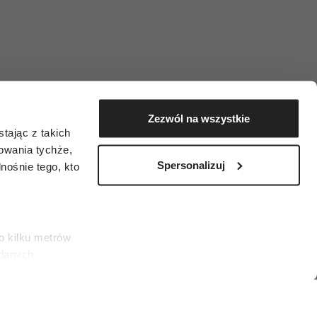
Zezwól na wszystkie
tając z takich
zowania tychże,
Spersonalizuj
ośnie tego, kto
o kilku metrów
 danych
łasne
ać swoją zgodę w