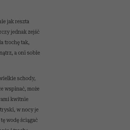
ie jak reszta
arczy jednak zejść
a trochę tak,
nątrz, a oni sobie
wielkie schody,
ce wspinać, może
ami kwitnie
tryski, w nocy je
 tę wodę ściągać