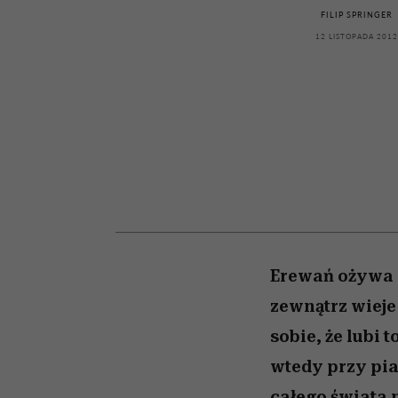
kawę z Kasią Miller”, s.
girls”
FILIP SPRINGER
odc. 7]
12 LISTOPADA 2012
Erewań ożywa o
zewnątrz wieje
sobie, że lubi 
wtedy przy pia
całego świata m