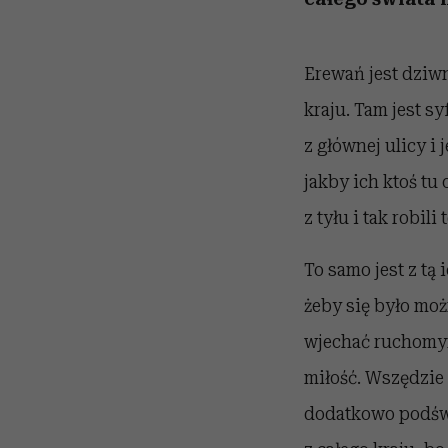
Erewań jest dziwn
kraju. Tam jest sy
z głównej ulicy i
jakby ich ktoś tu
z tyłu i tak robili
To samo jest z tą
żeby się było mo
wjechać ruchomym
miłość. Wszędzie 
dodatkowo podświ