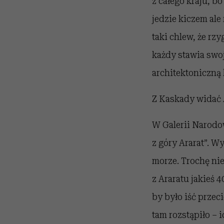
z całego kraju, bo
jedzie kiczem ale
taki chlew, że rz
każdy stawia swoj
architektoniczną
Z Kaskady widać 
W Galerii Narodow
z góry Ararat”. Wy
morze. Trochę nie
z Araratu jakieś 
by było iść przec
tam rozstąpiło – i