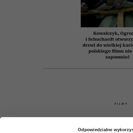
Kowalczyk, Ogro
i Schuchardt otworzy
drzwi do wielkiej kari
polskiego filmu nie
zapomnieć
FILMY
Jane Fonda m
Odpowiedzialne wykorzys