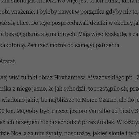
 tam sucho jak cholera. No więc jest ta ich duma, która 
 robi wrażenie. I byłoby nawet w porządku gdyby nie to, 
ygać się chce. Do tego posprzedawali działki w okolicy j
e bez oglądania się na innych. Mają więc Kaskadę, a z
 kakofonię. Zemrzeć można od samego patrzenia.
Ararat.
ej wisi tu taki obraz Hovhannesa Aivazovskiego pt: „ 
nika z niego jasno, że jak schodził, to rozstąpiło się pr
 wiadomo jakie, bo najbliższe to Morze Czarne, ale do j
400 km. Mogłoby być jeszcze jezioro Van albo od biedy S
ież ich brzegiem niż przechodzić przez środek. W każdym
dzie Noe, a za nim żyrafy, nosorożce, jakieś słonie i tyc