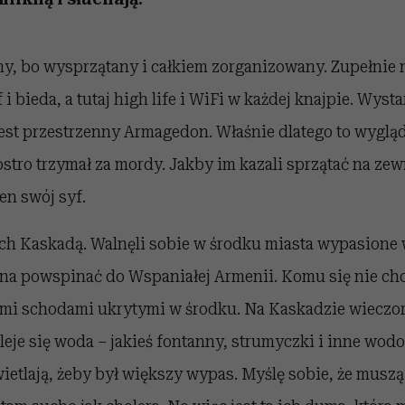
y, bo wysprzątany i całkiem zorganizowany. Zupełnie n
f i bieda, a tutaj high life i WiFi w każdej knajpie. Wyst
 jest przestrzenny Armagedon. Właśnie dlatego to wygląd
 ostro trzymał za mordy. Jakby im kazali sprzątać na zew
 ten swój syf.
 ich Kaskadą. Walnęli sobie w środku miasta wypasione 
żna powspinać do Wspaniałej Armenii. Komu się nie ch
i schodami ukrytymi w środku. Na Kaskadzie wieczor
leje się woda – jakieś fontanny, strumyczki i inne wodo
etlają, żeby był większy wypas. Myślę sobie, że muszą