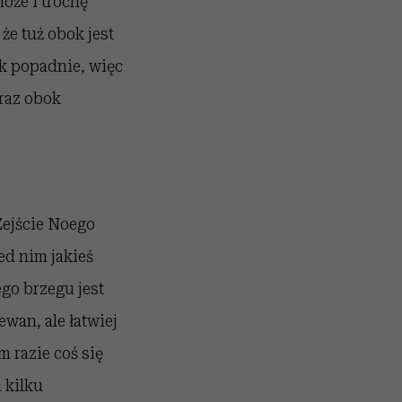
może i trochę
że tuż obok jest
ak popadnie, więc
araz obok
Zejście Noego
zed nim jakieś
ego brzegu jest
ewan, ale łatwiej
 razie coś się
h kilku