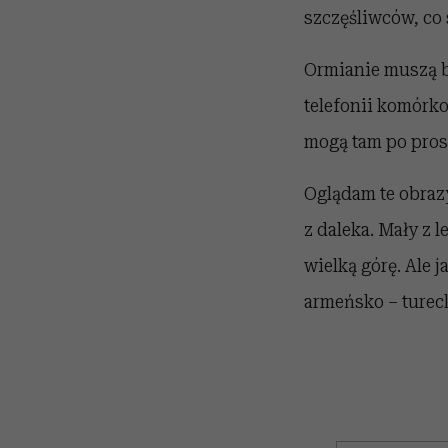
szczęśliwców, co s
Ormianie muszą b
telefonii komórko
mogą tam po prost
Oglądam te obrazy
z daleka. Mały z 
wielką górę. Ale 
armeńsko – turecka