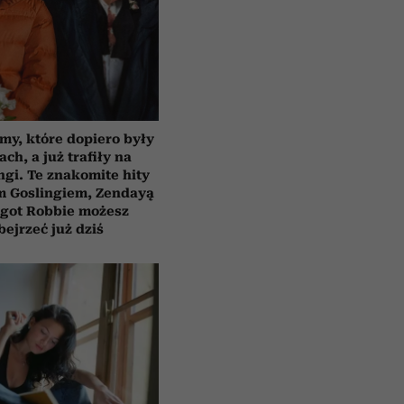
lmy, które dopiero były
ach, a już trafiły na
ngi. Te znakomite hity
m Goslingiem, Zendayą
rgot Robbie możesz
bejrzeć już dziś