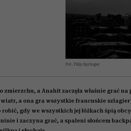
 5,
kwestie, o których wciąż
skutki dla związku i dla
Miller s. 5, odc. 6]
Raport Lyst ujaw
boimy się mówić
partnerki
najbardziej pożąd
ubrania i marki se
Fot. Filip Springer
 zmierzchu, a Anahit zaczęła właśnie grać na 
 wiatr, a ona gra wszystkie francuskie szlagi
to robić, gdy we wszystkich jej łóżkach śpią obcy
ninie i zaczyna grać, a spaleni słońcem backp
ilkną i słuchają.