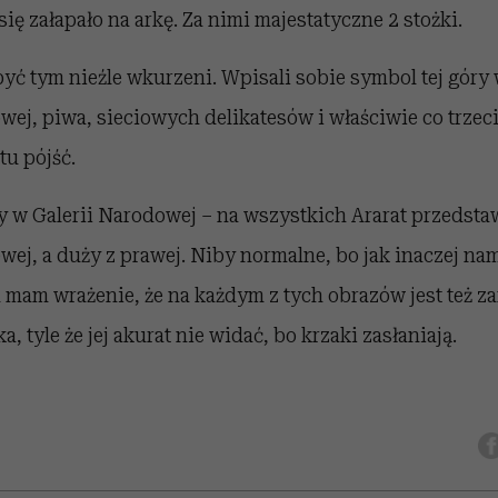
ię załapało na arkę. Za nimi majestatyczne 2 stożki.
yć tym nieźle wkurzeni. Wpisali sobie symbol tej góry
wej, piwa, sieciowych delikatesów i właściwie co trzecie
u pójść.
 w Galerii Narodowej – na wszystkich Ararat przedsta
lewej, a duży z prawej. Niby normalne, bo jak inaczej n
ja mam wrażenie, że na każdym z tych obrazów jest też z
, tyle że jej akurat nie widać, bo krzaki zasłaniają.