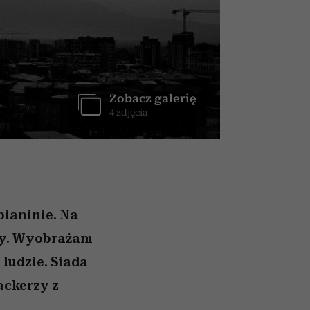
nił
relację z pieniędzmi
ane
zonu
Zobacz galerię
4 zdjęcia
pianinie. Na
ery. Wyobrażam
 ludzie. Siada
ackerzy z