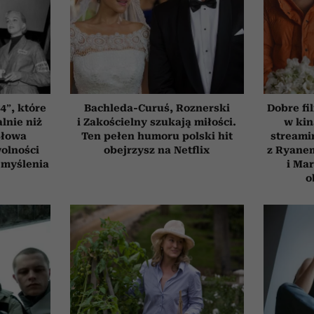
4”, które
Bachleda-Curuś, Roznerski
Dobre fi
lnie niż
i Zakościelny szukają miłości.
w kin
słowa
Ten pełen humoru polski hit
streami
wolności
obejrzysz na Netflix
z Ryane
 myślenia
i Ma
o