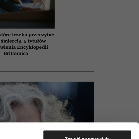
które trzeba przeczytać
 śmiercią. 5 tytułów
awienia Encyklopedii
Britannica
Zezwól na wszystkie