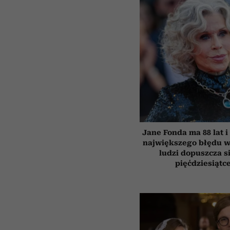
Jane Fonda ma 88 lat i
największego błędu w
ludzi dopuszcza s
pięćdziesiątc