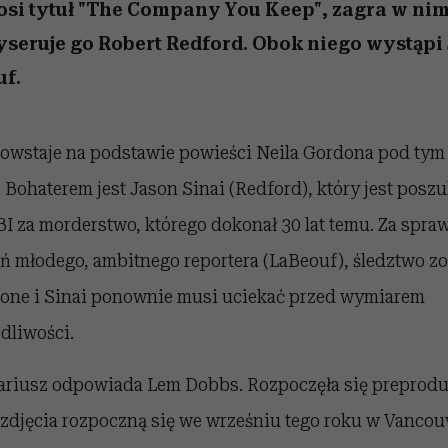
 5,
Raport Lyst ujawnił
Miller s. 5, odc. 6]
trafiła do grona
skuteczne
kosztuje to tysiące d
wśród widzów
osi tytuł "The Company You Keep", zagra w nim
najpopularniejszych seriali
najbardziej pożądane
seruje go Robert Redford. Obok niego wystąpi
ubrania i marki sezonu
Netflixa
uf.
owstaje na podstawie powieści Neila Gordona pod ty
. Bohaterem jest Jason Sinai (Redford), który jest pos
BI za morderstwo, którego dokonał 30 lat temu. Za spra
ń młodego, ambitnego reportera (LaBeouf), śledztwo zo
ne i Sinai ponownie musi uciekać przed wymiarem
dliwości.
ariusz odpowiada Lem Dobbs. Rozpoczęła się preprodu
a zdjęcia rozpoczną się we wrześniu tego roku w Vancou