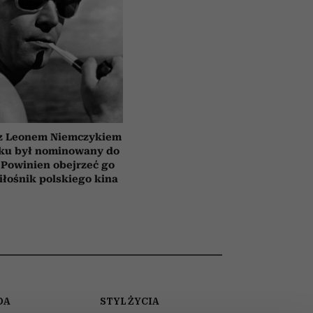
 z Leonem Niemczykiem
oku był nominowany do
 Powinien obejrzeć go
łośnik polskiego kina
DA
STYL ŻYCIA