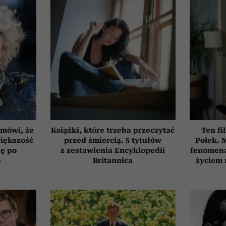
 mówi, że
Książki, które trzeba przeczytać
Ten fi
iększość
przed śmiercią. 5 tytułów
Polek.
ię po
z zestawienia Encyklopedii
fenomena
e
Britannica
życiem 