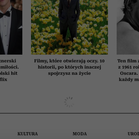
znerski
Filmy, które otwierają oczy. 10
Ten film
 miłości.
historii, po których inaczej
z 1961 r
ski hit
spojrzysz na życie
Oscara.
flix
każdy mi
KULTURA
MODA
URO