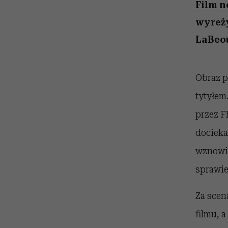
kawę z Kasią Miller”, s.
rozczarowują
Film n
odc. 7]
wyreży
LaBeo
Obraz p
tytyłem
przez F
docieka
wznowio
sprawie
Za scen
filmu, 