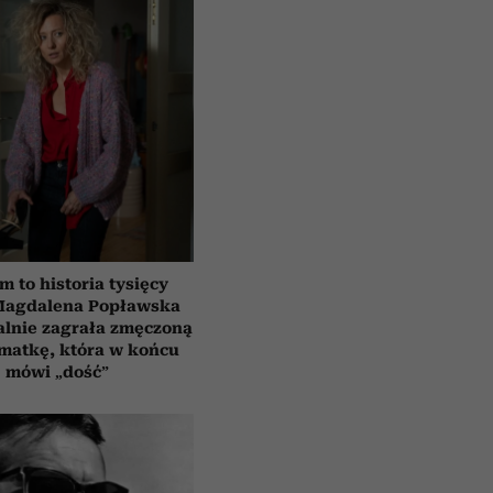
lm to historia tysięcy
 Magdalena Popławska
lnie zagrała zmęczoną
matkę, która w końcu
mówi „dość”