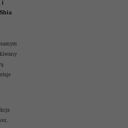
olarów
żegnają się eleganckie osoby
 i
 Shia
m samym
zukiwany
wą
staje
kcja
ver.