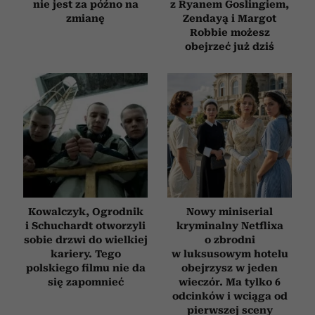
nie jest za późno na
z Ryanem Goslingiem,
zmianę
Zendayą i Margot
Robbie możesz
obejrzeć już dziś
Kowalczyk, Ogrodnik
Nowy miniserial
i Schuchardt otworzyli
kryminalny Netflixa
sobie drzwi do wielkiej
o zbrodni
kariery. Tego
w luksusowym hotelu
polskiego filmu nie da
obejrzysz w jeden
się zapomnieć
wieczór. Ma tylko 6
odcinków i wciąga od
pierwszej sceny