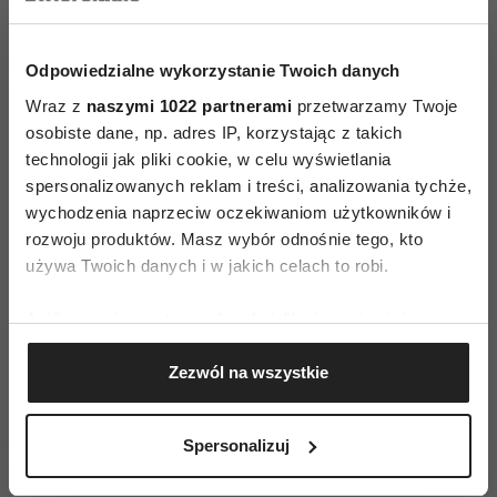
ZAMÓW
Odpowiedzialne wykorzystanie Twoich danych
WYDANIE DRUKOWANE
Wraz z
naszymi 1022 partnerami
przetwarzamy Twoje
osobiste dane, np. adres IP, korzystając z takich
E-WYDANIE
technologii jak pliki cookie, w celu wyświetlania
spersonalizowanych reklam i treści, analizowania tychże,
wychodzenia naprzeciw oczekiwaniom użytkowników i
rozwoju produktów. Masz wybór odnośnie tego, kto
używa Twoich danych i w jakich celach to robi.
Jeśli wyrazisz na to zgodę, chcielibyśmy również:
Gromadzić dane dotyczące Twojej lokalizacji
Zezwól na wszystkie
geograficznej z dokładnością nawet do kilku metrów
Identyfikować Twoje urządzenie, aktywnie
analizując charakteryzującego je zbiory danych
Spersonalizuj
(fingerprinting, czyli wirtualny odcisk palca)
Dowiedz się więcej odnośnie tego, jak Twoje osobiste