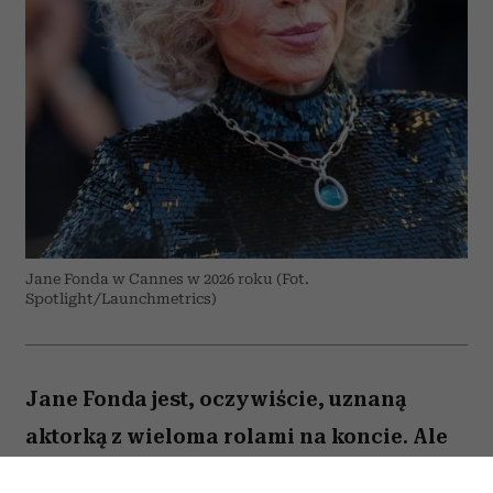
Jane Fonda w Cannes w 2026 roku (Fot.
Spotlight/Launchmetrics)
Jane Fonda jest, oczywiście, uznaną
aktorką z wieloma rolami na koncie. Ale
to też osoba, która – jak być może