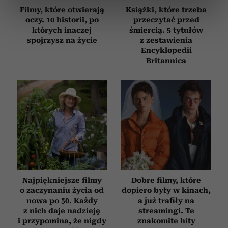
dane są przetwarzane oraz ustaw własne preferencje w
Filmy, które otwierają
Książki, które trzeba
sekcji szczegółów
. W Deklaracji plików cookie możesz
oczy. 10 historii, po
przeczytać przed
których inaczej
śmiercią. 5 tytułów
zmienić lub wycofać swoją zgodę w dowolnej chwili.
spojrzysz na życie
z zestawienia
Encyklopedii
Wykorzystujemy pliki cookie do spersonalizowania treści
Britannica
i reklam, aby oferować funkcje społecznościowe i
analizować ruch w naszej witrynie. Informacje o tym, jak
korzystasz z naszej witryny, udostępniamy partnerom
społecznościowym, reklamowym i analitycznym.
Partnerzy mogą połączyć te informacje z innymi danymi
otrzymanymi od Ciebie lub uzyskanymi podczas
korzystania z ich usług.
Najpiękniejsze filmy
Dobre filmy, które
o zaczynaniu życia od
dopiero były w kinach,
nowa po 50. Każdy
a już trafiły na
z nich daje nadzieję
streamingi. Te
i przypomina, że nigdy
znakomite hity