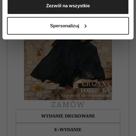
Zezwól na wszystkie
geograficznej z dokładnością nawet do kilku metrów
Identyfikować Twoje urządzenie, aktywnie
analizując charakteryzującego je zbiory danych
Spersonalizuj
(fingerprinting, czyli wirtualny odcisk palca)
Dowiedz się więcej odnośnie tego, jak Twoje osobiste
dane są przetwarzane oraz ustaw własne preferencje w
sekcji szczegółów
. W Deklaracji plików cookie możesz
zmienić lub wycofać swoją zgodę w dowolnej chwili.
Wykorzystujemy pliki cookie do spersonalizowania treści
i reklam, aby oferować funkcje społecznościowe i
analizować ruch w naszej witrynie. Informacje o tym, jak
korzystasz z naszej witryny, udostępniamy partnerom
społecznościowym, reklamowym i analitycznym.
ZAMÓW
Partnerzy mogą połączyć te informacje z innymi danymi
WYDANIE DRUKOWANE
otrzymanymi od Ciebie lub uzyskanymi podczas
korzystania z ich usług.
E-WYDANIE