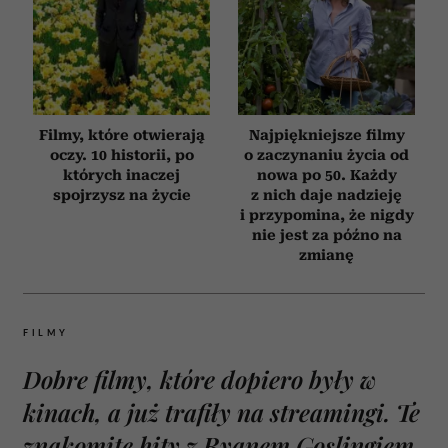
Filmy, które otwierają
Najpiękniejsze filmy
oczy. 10 historii, po
o zaczynaniu życia od
których inaczej
nowa po 50. Każdy
spojrzysz na życie
z nich daje nadzieję
i przypomina, że nigdy
nie jest za późno na
zmianę
FILMY
Dobre filmy, które dopiero były w
kinach, a już trafiły na streamingi. Te
znakomite hity z Ryanem Goslingiem,