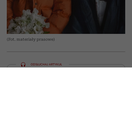
(Fot. materiały prasowe)
ODSŁUCHAJ ARTYKUŁ
00:00
10:55
Jeszcze niedawno przyciągały tłumy do
kin, a już dziś można obejrzeć je bez