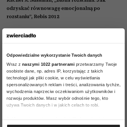
Rachel A. Sussman, „Biblia rozstania. Jak
odzyskać równowagę emocjonalną po
rozstaniu”, Rebis 2012
Odpowiedzialne wykorzystanie Twoich danych
Wraz z
naszymi 1022 partnerami
przetwarzamy Twoje
osobiste dane, np. adres IP, korzystając z takich
technologii jak pliki cookie, w celu wyświetlania
spersonalizowanych reklam i treści, analizowania tychże,
wychodzenia naprzeciw oczekiwaniom użytkowników i
rozwoju produktów. Masz wybór odnośnie tego, kto
używa Twoich danych i w jakich celach to robi.
AUTOPROMOCJA
Jeśli wyrazisz na to zgodę, chcielibyśmy również:
Gromadzić dane dotyczące Twojej lokalizacji