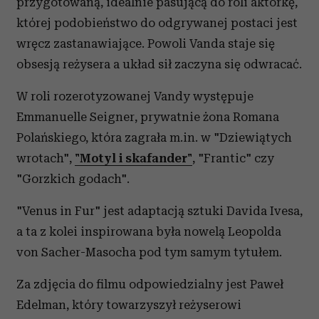
przygotowaną, idealnie pasującą do roli aktorkę,
której podobieństwo do odgrywanej postaci jest
wręcz zastanawiające. Powoli Vanda staje się
obsesją reżysera a układ sił zaczyna się odwracać.
W roli rozerotyzowanej Vandy występuje
Emmanuelle Seigner, prywatnie żona Romana
Polańskiego, która zagrała m.in. w "Dziewiątych
wrotach",
"Motyl i skafander"
, "Frantic" czy
"Gorzkich godach".
"Venus in Fur" jest adaptacją sztuki Davida Ivesa,
a ta z kolei inspirowana była nowelą Leopolda
von Sacher-Masocha pod tym samym tytułem.
Za zdjęcia do filmu odpowiedzialny jest Paweł
Edelman, który towarzyszył reżyserowi