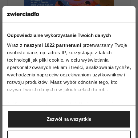
Odpowiedzialne wykorzystanie Twoich danych
Wraz z
naszymi 1022 partnerami
przetwarzamy Twoje
osobiste dane, np. adres IP, korzystając z takich
technologii jak pliki cookie, w celu wyświetlania
ZAMÓW
spersonalizowanych reklam i treści, analizowania tychże,
wychodzenia naprzeciw oczekiwaniom użytkowników i
WYDANIE DRUKOWANE
rozwoju produktów. Masz wybór odnośnie tego, kto
E-WYDANIE
używa Twoich danych i w jakich celach to robi.
Jeśli wyrazisz na to zgodę, chcielibyśmy również:
Gromadzić dane dotyczące Twojej lokalizacji
Zezwól na wszystkie
geograficznej z dokładnością nawet do kilku metrów
Identyfikować Twoje urządzenie, aktywnie
analizując charakteryzującego je zbiory danych