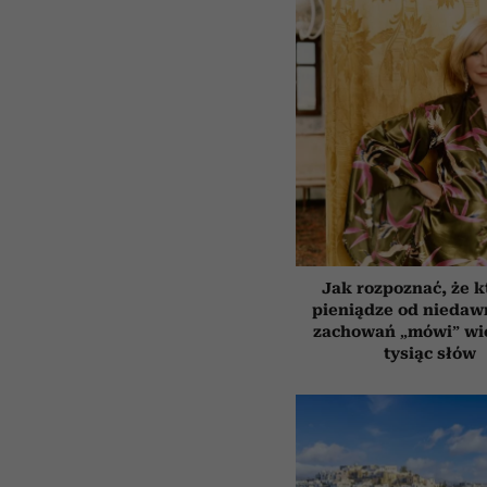
Jak rozpoznać, że k
pieniądze od niedaw
zachowań „mówi” wię
tysiąc słów