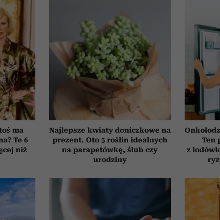
toś ma
Najlepsze kwiaty doniczkowe na
Onkolodz
na? Te 6
prezent. Oto 5 roślin idealnych
Ten 
cej niż
na parapetówkę, ślub czy
z lodówk
urodziny
ry