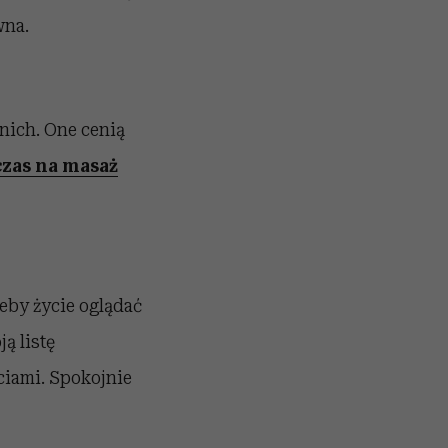
wna.
nich. One cenią
czas na masaż
eby życie oglądać
ą listę
ciami. Spokojnie