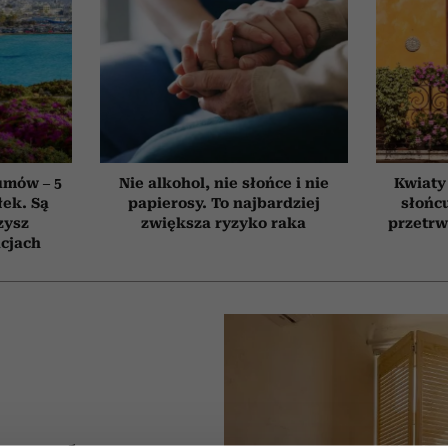
umów – 5
Nie alkohol, nie słońce i nie
Kwiaty
łek. Są
papierosy. To najbardziej
słońcu
zysz
zwiększa ryzyko raka
przetrw
cjach