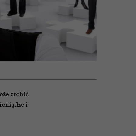
w
uruchamia całą lawinę
podejrzeń
oże zrobić
ieniądze i