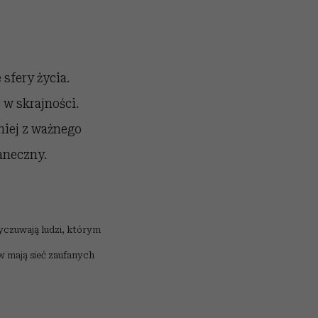
 sfery życia.
 w skrajności.
niej z ważnego
taneczny.
yczuwają ludzi, którym
ów mają sieć zaufanych