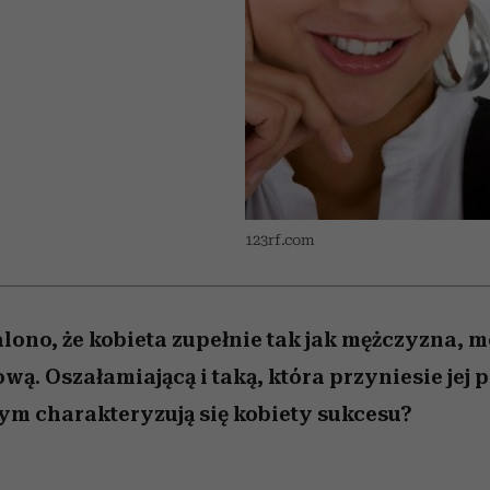
 5,
w
Raport Lyst ujawnił
Miller s. 5, odc. 6]
cieszy się dużą
skuteczne
pamięć
tysiące widzó
granicę
popularnością na Netflixie
najbardziej pożądane
ubrania i marki sezonu
123rf.com
lono, że kobieta zupełnie tak jak mężczyzna, m
ą. Oszałamiającą i taką, która przyniesie jej p
zym charakteryzują się kobiety sukcesu?