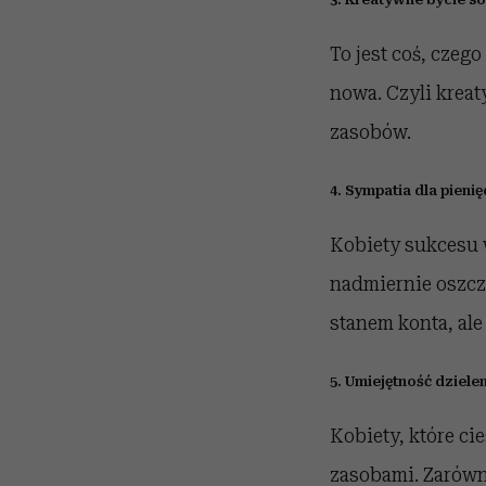
To jest coś, czego
nowa. Czyli krea
zasobów.
4. Sympatia dla pieni
Kobiety sukcesu w
nadmiernie oszczę
stanem konta, ale
5. Umiejętność dzielen
Kobiety, które cie
zasobami. Zarówn