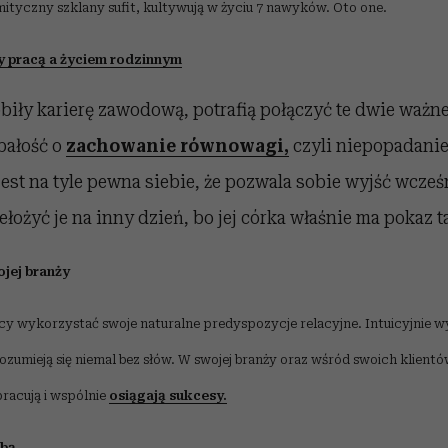
 mityczny szklany sufit, kultywują w życiu 7 nawyków. Oto one.
y pracą a życiem rodzinnym
obiły karierę zawodową, potrafią połączyć te dwie ważne
bałość o
zachowanie równowagi,
czyli niepopadanie
est na tyle pewna siebie, że pozwala sobie wyjść wcześ
ełożyć je na inny dzień, bo jej córka właśnie ma pokaz 
jej branży
cy wykorzystać swoje naturalne predyspozycje relacyjne. Intuicyjnie w
rozumieją się niemal bez słów. W swojej branży oraz wśród swoich klient
racują i wspólnie
osiągają sukcesy.
obą