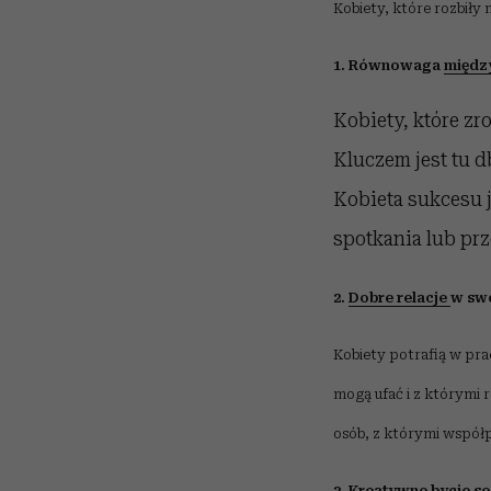
Kobiety, które rozbiły
1. Równowaga
międz
Kobiety, które zr
Kluczem jest tu d
Kobieta sukcesu j
spotkania lub prz
2.
Dobre relacje
w swo
Kobiety potrafią w pra
mogą ufać i z którymi 
osób, z którymi współp
3. Kreatywne bycie s