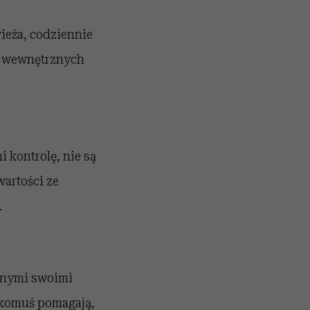
wieża, codziennie
ch wewnętrznych
 kontrolę, nie są
wartości ze
.
 innymi swoimi
 komuś pomagają,