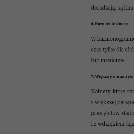
doradzają, są kim
6. Karmienie duszy
W harmonogramie t
czas tylko dla si
l
ub manicure.
7. Większy obraz życi
Kobiety, które os
z większej perspek
priorytetów, dlat
i z wdziękiem dąż