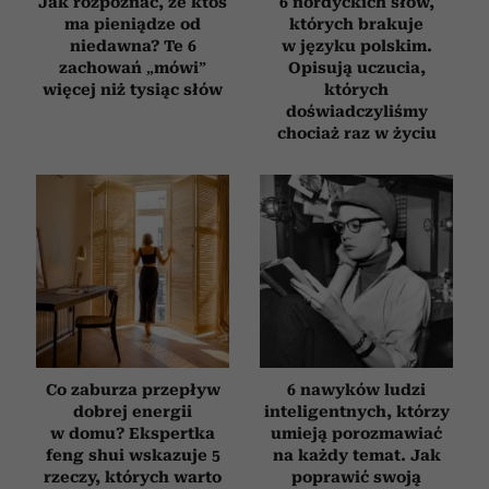
Jak rozpoznać, że ktoś
6 nordyckich słów,
ma pieniądze od
których brakuje
niedawna? Te 6
w języku polskim.
zachowań „mówi”
Opisują uczucia,
więcej niż tysiąc słów
których
doświadczyliśmy
chociaż raz w życiu
Co zaburza przepływ
6 nawyków ludzi
dobrej energii
inteligentnych, którzy
w domu? Ekspertka
umieją porozmawiać
feng shui wskazuje 5
na każdy temat. Jak
rzeczy, których warto
poprawić swoją