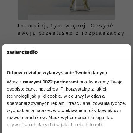
Im mniej, tym więcej. Oczyść
swoją przestrzeń z rozpraszaczy
Co dodawać do kąpieli?
Pachnąca jaśminem musująca tabletka
Odpowiedzialne wykorzystanie Twoich danych
zapewniająca efekt minijacuzzi? Płyn o upojnym
Wraz z
naszymi 1022 partnerami
przetwarzamy Twoje
zapachu barwiący wodę na wściekle różowy
osobiste dane, np. adres IP, korzystając z takich
kolor? A może garść liofilizowanej morskiej soli
technologii jak pliki cookie, w celu wyświetlania
spersonalizowanych reklam i treści, analizowania tychże,
i płatki lawendy? Wybierając coś dla siebie
wychodzenia naprzeciw oczekiwaniom użytkowników i
spośród olejków, płynów, saszetek i pastylek
rozwoju produktów. Masz wybór odnośnie tego, kto
w wielu zapachach i kolorach, można poczuć
używa Twoich danych i w jakich celach to robi.
lekkie oszołomienie. Tymczasem nie wszystkie