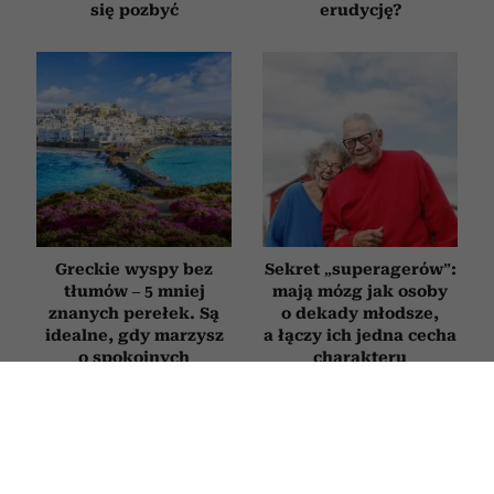
się pozbyć
erudycję?
Greckie wyspy bez
Sekret „superagerów”:
tłumów – 5 mniej
mają mózg jak osoby
znanych perełek. Są
o dekady młodsze,
idealne, gdy marzysz
a łączy ich jedna cecha
o spokojnych
charakteru
wakacjach
WNĘTRZA