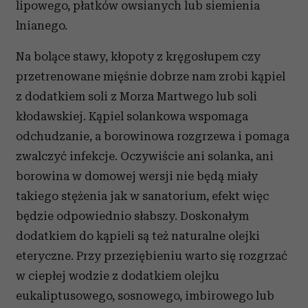
lipowego, płatków owsianych lub siemienia
korzystania z ich usług.
lnianego.
Na bolące stawy, kłopoty z kręgosłupem czy
przetrenowane mięśnie dobrze nam zrobi kąpiel
z dodatkiem soli z Morza Martwego lub soli
kłodawskiej. Kąpiel solankowa wspomaga
odchudzanie, a borowinowa rozgrzewa i pomaga
zwalczyć infekcje. Oczywiście ani solanka, ani
borowina w domowej wersji nie będą miały
takiego stężenia jak w sanatorium, efekt więc
będzie odpowiednio słabszy. Doskonałym
dodatkiem do kąpieli są też naturalne olejki
eteryczne. Przy przeziębieniu warto się rozgrzać
w ciepłej wodzie z dodatkiem olejku
eukaliptusowego, sosnowego, imbirowego lub