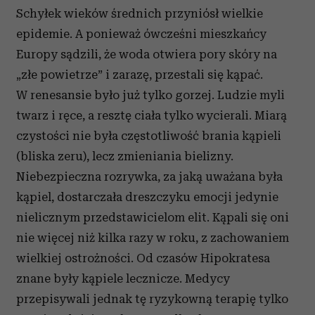
Schyłek wieków średnich przyniósł wielkie
epidemie. A ponieważ ówcześni mieszkańcy
Europy sądzili, że woda otwiera pory skóry na
„złe powietrze” i zarazę, przestali się kąpać.
W renesansie było już tylko gorzej. Ludzie myli
twarz i ręce, a resztę ciała tylko wycierali. Miarą
czystości nie była częstotliwość brania kąpieli
(bliska zeru), lecz zmieniania bielizny.
Niebezpieczna rozrywka, za jaką uważana była
kąpiel, dostarczała dreszczyku emocji jedynie
nielicznym przedstawicielom elit. Kąpali się oni
nie więcej niż kilka razy w roku, z zachowaniem
wielkiej ostrożności. Od czasów Hipokratesa
znane były kąpiele lecznicze. Medycy
przepisywali jednak tę ryzykowną terapię tylko