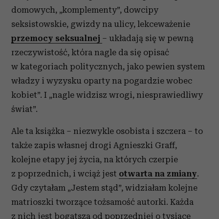
domowych, „komplementy”, dowcipy
seksistowskie, gwizdy na ulicy, lekceważenie
przemocy seksualnej
– układają się w pewną
rzeczywistość, która nagle da się opisać
w kategoriach politycznych, jako pewien system
władzy i wyzysku oparty na pogardzie wobec
kobiet”. I „nagle widzisz wrogi, niesprawiedliwy
świat”.
Ale ta książka – niezwykle osobista i szczera – to
także zapis własnej drogi Agnieszki Graff,
kolejne etapy jej życia, na których czerpie
z poprzednich, i wciąż jest
otwarta na zmiany
.
Gdy czytałam „Jestem stąd”, widziałam kolejne
matrioszki tworzące tożsamość autorki. Każda
z nich jest bogatsza od poprzedniej o tysiące