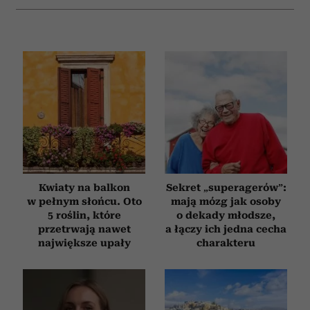
Kwiaty na balkon
Sekret „superagerów”:
w pełnym słońcu. Oto
mają mózg jak osoby
5 roślin, które
o dekady młodsze,
przetrwają nawet
a łączy ich jedna cecha
największe upały
charakteru