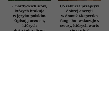
6 nordyckich słów,
Co zaburza przepływ
których brakuje
dobrej energii
w języku polskim.
w domu? Ekspertka
Opisują uczucia,
feng shui wskazuje 5
których
rzeczy, których warto
doświadczyliśmy
się pozbyć
chociaż raz w życiu
WNĘTRZA
Rośliny, które oczyszczają powietrze.
5 kwiatów, które powinny być w
każdym domu
7 LIPCA 2026
PATRYCJA KLIKOWSKA