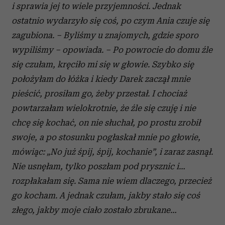
i sprawia jej to wiele przyjemności. Jednak
ostatnio wydarzyło się coś, po czym Ania czuje się
zagubiona. – Byliśmy u znajomych, gdzie sporo
wypiliśmy – opowiada. – Po powrocie do domu źle
się czułam, kręciło mi się w głowie. Szybko się
położyłam do łóżka i kiedy Darek zaczął mnie
pieścić, prosiłam go, żeby przestał. I chociaż
powtarzałam wielokrotnie, że źle się czuję i nie
chcę się kochać, on nie słuchał, po prostu zrobił
swoje, a po stosunku pogłaskał mnie po głowie,
mówiąc: „No już śpij, śpij, kochanie”, i zaraz zasnął.
Nie usnęłam, tylko poszłam pod prysznic i…
rozpłakałam się. Sama nie wiem dlaczego, przecież
go kocham. A jednak czułam, jakby stało się coś
złego, jakby moje ciało zostało zbrukane…