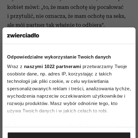
kobiet mówi: „to, że mam ochotę się pocałować
i przytulić, nie oznacza, że mam ochotę na seks,
ale mój partner tak właśnie to odbiera”.
B.B.K.:
Kobiety miewają też niejednokrotnie
poczucie, że odmową wpychają swoich
partnerów w ramiona innych kobiet. I wtedy
Odpowiedzialne wykorzystanie Twoich danych
seks, zamiast służyć przyjemności, staje się
Wraz z
naszymi 1022 partnerami
przetwarzamy Twoje
osobiste dane, np. adres IP, korzystając z takich
lekiem na obawę przed byciem zdradzoną.
technologii jak pliki cookie, w celu wyświetlania
I.F.:
Na dodatek słyszą od swoich matek takie
spersonalizowanych reklam i treści, analizowania tychże,
wychodzenia naprzeciw oczekiwaniom użytkowników i
nauki: „Bądź zawsze chętna, jeśli chcesz
rozwoju produktów. Masz wybór odnośnie tego, kto
utrzymać męża przy sobie”. Wiele niedobrego
używa Twoich danych i w jakich celach to robi.
w tej kwestii dzieje się również za sprawą nauk
o seksie małżeńskim w niektórych doktrynach
Jeśli wyrazisz na to zgodę, chcielibyśmy również:
religijnych, głoszących, że kochająca żona, bez
Gromadzić dane dotyczące Twojej lokalizacji