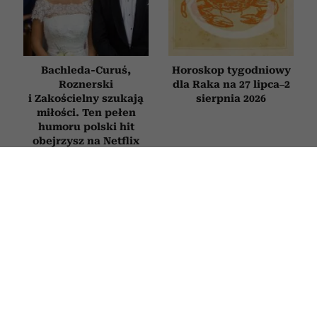
Bachleda-Curuś,
Horoskop tygodniowy
Roznerski
dla Raka na 27 lipca–2
i Zakościelny szukają
sierpnia 2026
miłości. Ten pełen
humoru polski hit
obejrzysz na Netflix
Novak Djoković
Najpiękniejsze filmy