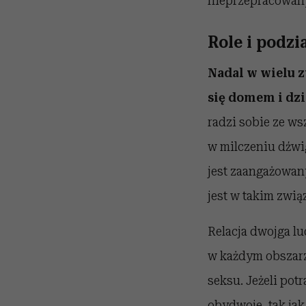
nieprzepracowan
Role i podzi
Nadal w wielu z
się domem i dzi
radzi sobie ze ws
w milczeniu dźwig
jest zaangażowany
jest w takim zwią
Relacja dwojga lu
w każdym obszarze
seksu. Jeżeli pot
obydwoje, tak jak