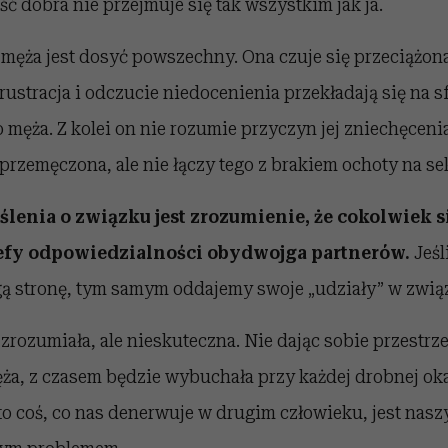
ść dobra nie przejmuje się tak wszystkim jak ja.
j męża jest dosyć powszechny. Ona czuje się przeciążo
rustracja i odczucie niedocenienia przekładają się na s
do męża. Z kolei on nie rozumie przyczyn jej zniechęceni
t przemęczona, ale nie łączy tego z brakiem ochoty na se
ślenia o związku jest zrozumienie, że cokolwiek s
refy odpowiedzialności obydwojga partnerów.
Jeśl
ą stronę, tym samym oddajemy swoje „udziały” w zwią
 zrozumiała, ale nieskuteczna. Nie dając sobie przestrz
męża, z czasem będzie wybuchała przy każdej drobnej oka
sto coś, co nas denerwuje w drugim człowieku, jest na