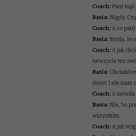
Coach:
Pani mąż 
Basia
:
Nigdy. Czy 
Coach:
A co pani
Basia
:
Myślę, że o
Coach:
A jak chc
tworzycie ten zw
Basia
:
Chciałabym
dosyć i nie mam o
Coach:
A mówiła 
Basia
:
Nie, bo po
wszystkim.
Coach:
A jak wyg