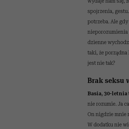
wydaje nam się, ż
spojrzenia, gestu
potrzeba. Ale gdy
nieporozumienia (
dzienne wychodzą
taki, że porządna
jest nie tak?
Brak seksu 
Basia, 30-letni
nie rozumie. Ja c
On nigdzie mnie n
W dodatku nie wid