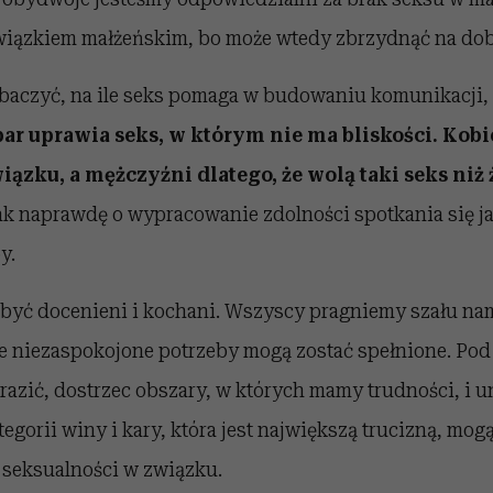
iązkiem małżeńskim, bo może wtedy zbrzydnąć na dob
obaczyć, na ile seks pomaga w budowaniu komunikacji, a
ar uprawia seks, w którym nie ma bliskości. Kobie
iązku, a mężczyźni dlatego, że wolą taki seks niż 
ak naprawdę o wypracowanie zdolności spotkania się j
y.
yć docenieni i kochani. Wszyscy pragniemy szału na
e niezaspokojone potrzeby mogą zostać spełnione. Po
razić, dostrzec obszary, w których mamy trudności, i u
egorii winy i kary, która jest największą trucizną, mo
 seksualności w związku.