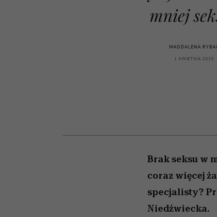
kawę z Kasią Miller”, s.
rachunek sumienia
modelowania
weterynarz”
mniej sek
odc. 7]
MAGDALENA RYBA
1 KWIETNIA 2025
Brak seksu w m
coraz więcej ża
specjalisty? P
Niedźwiecka.