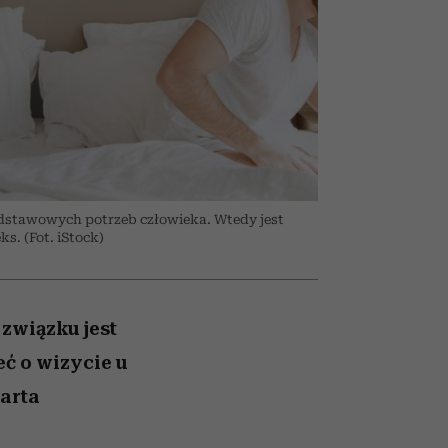
026/27
iej
zupełny brak ogłady
mogą zrobić rodzice
girls”
odstawowych potrzeb człowieka. Wtedy jest
ks. (Fot. iStock)
 związku jest
eć o wizycie u
Marta