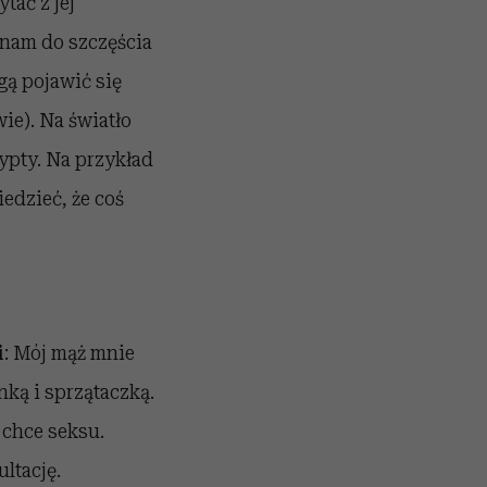
tać z jej
o nam do szczęścia
gą pojawić się
ie). Na światło
ypty. Na przykład
iedzieć, że coś
i
: Mój mąż mnie
nką i sprzątaczką.
 chce seksu.
ltację.