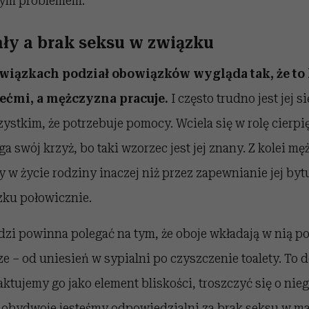
ym problemem.
ały a brak seksu w związku
wiązkach podział obowiązków wygląda tak, że to 
ećmi, a mężczyzna pracuje.
I często trudno jest jej s
zystkim, że potrzebuje pomocy. Wciela się w rolę cierpię
a swój krzyż, bo taki wzorzec jest jej znany. Z kolei mę
 w życie rodziny inaczej niż przez zapewnianie jej byt
zku połowicznie.
dzi powinna polegać na tym, że oboje wkładają w nią po
 – od uniesień w sypialni po czyszczenie toalety. To d
raktujemy go jako element bliskości, troszczyć się o n
 obydwoje jesteśmy odpowiedzialni za brak seksu w mał