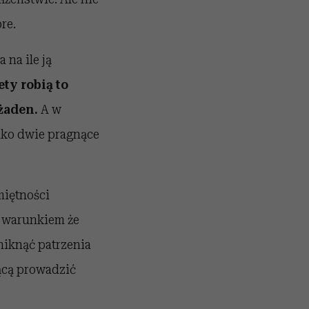
re.
 na ile ją
ty robią to
żaden.
A w
ako dwie pragnące
miętności
d warunkiem że
niknąć patrzenia
gącą prowadzić