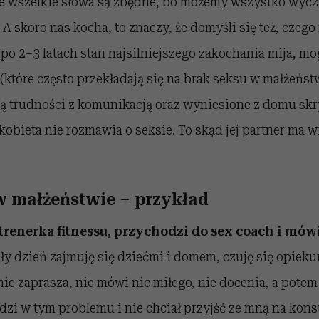
e wszelkie słowa są zbędne, bo możemy wszystko wyczy
. A skoro nas kocha, to znaczy, że domyśli się też, czeg
 po 2–3 latach stan najsilniejszego zakochania mija, mo
które często przekładają się na brak seksu w małżeństw
 trudności z komunikacją oraz wyniesione z domu skr
 kobieta nie rozmawia o seksie. To skąd jej partner ma w
w małżeństwie – przykład
a trenerka fitnessu, przychodzi do sex coach i mów
ały dzień zajmuję się dziećmi i domem, czuję się opieku
ie zaprasza, nie mówi nic miłego, nie docenia, a potem
zi w tym problemu i nie chciał przyjść ze mną na konsu