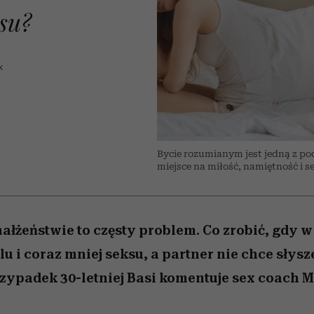
 5,
osób, które biorą na siebie za
powinien znać odpowiedź
Wiemy, gdzie go kupić
Miller s. 5, odc. 6]
sezon jesień–zima 2
mężczyzna jest mn
su?
dużo
reaktywny”
K
Bycie rozumianym jest jedną z p
miejsce na miłość, namiętność i se
ałżeństwie to częsty problem. Co zrobić, gdy w
lu i coraz mniej seksu, a partner nie chce słysz
rzypadek 30-letniej Basi komentuje sex coach 