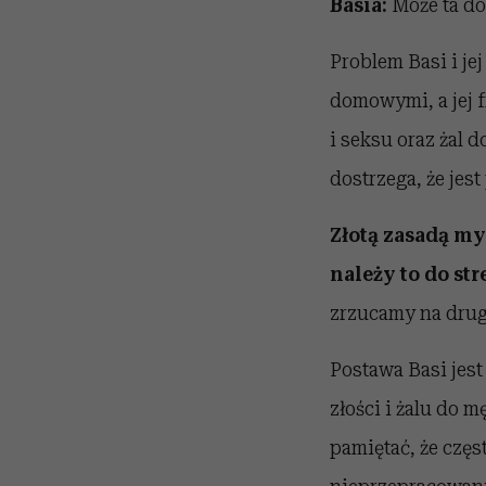
Basia
:
Może ta do
Problem Basi i je
domowymi, a jej f
i seksu oraz żal 
dostrzega, że jes
Złotą zasadą my
należy to do st
zrzucamy na drug
Postawa Basi jest
złości i żalu do 
pamiętać, że czę