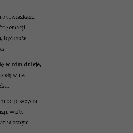
na obowiązkami
ferę emocji
a, być może
ks.
ię w nim dzieje,
i całą winę
zku.
eni do przeżycia
zji. Warto
szym własnym