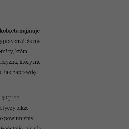
kobieta zajmuje
ię przyznać, że nie
tnicy, która
żczyzna, który nie
u, tak naprawdę
 50 proc.
otyczy także
iego powinniśmy
żeństwie. Ale nie