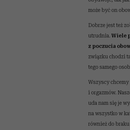
może być on obow
Dobrze jest też z
utrudnia.
Wiele p
z poczucia obow
związku chodzi t
tego samego osob
Wszyscy chcemy b
i orgazmów. Nasz
uda nam się je wy
na wszystko w kat
również do braku