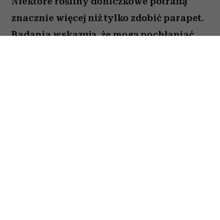
Niektóre rośliny doniczkowe potrafią
znacznie więcej niż tylko zdobić parapet.
Badania wskazują, że mogą pochłaniać
część zanieczyszczeń i tworzyć
przyjemniejszy mikroklimat w domu.
Sprawdź, które gatunki warto wybrać.
Spis treści:
1. Skrzydłokwiat
2. Sansewieria
3. Zielistka
4. Epipremnum złociste
5. Dracena obrzeżona