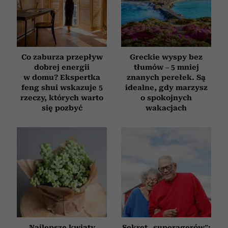
Co zaburza przepływ
Greckie wyspy bez
dobrej energii
tłumów – 5 mniej
w domu? Ekspertka
znanych perełek. Są
feng shui wskazuje 5
idealne, gdy marzysz
rzeczy, których warto
o spokojnych
się pozbyć
wakacjach
Najlepsze kwiaty
Sekret „superagerów”: