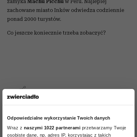
zamyka
Machu Picchu
w Peru. Najlepiej
zachowane miasto Inków odwiedza codziennie
ponad 2000 turystów.
Co jeszcze koniecznie trzeba zobaczyć?
AUTOPROMOCJA
Odpowiedzialne wykorzystanie Twoich danych
Wraz z
naszymi 1022 partnerami
przetwarzamy Twoje
osobiste dane, np. adres IP, korzystając z takich