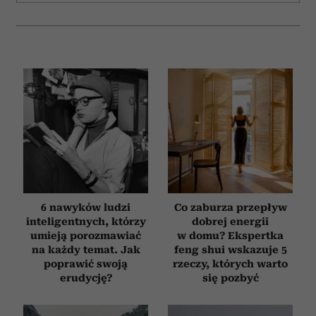
i reklam, aby oferować funkcje społecznościowe i
analizować ruch w naszej witrynie. Informacje o tym, jak
korzystasz z naszej witryny, udostępniamy partnerom
społecznościowym, reklamowym i analitycznym.
Partnerzy mogą połączyć te informacje z innymi danymi
otrzymanymi od Ciebie lub uzyskanymi podczas
korzystania z ich usług.
6 nawyków ludzi
Co zaburza przepływ
inteligentnych, którzy
dobrej energii
umieją porozmawiać
w domu? Ekspertka
na każdy temat. Jak
feng shui wskazuje 5
poprawić swoją
rzeczy, których warto
erudycję?
się pozbyć