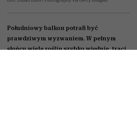
(Fot. Julian Elliott Photography via Getty Images)
Południowy balkon potrafi być
prawdziwym wyzwaniem. W pełnym
słońcu wiele roślin szybko więdnie, traci
kwiaty lub po prostu nie radzi sobie z
wysokimi temperaturami. Na szczęście są
gatunki, które uwielbiają takie warunki.
Oto pięć kwiatów, które nie boją się
upałów i będą zachwycać przez całe lato.
Spis treści: