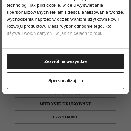
technologii jak pliki cookie, w celu wyświetlania
spersonalizowanych reklam i treści, analizowania tychże,
wychodzenia naprzeciw oczekiwaniom użytkowników i
rozwoju produktów. Masz wybór odnośnie tego, kto
używa Twoich danych i w jakich celach to robi.
Jeśli wyrazisz na to zgodę, chcielibyśmy również:
Gromadzić dane dotyczące Twojej lokalizacji
Zezwól na wszystkie
geograficznej z dokładnością nawet do kilku metrów
Identyfikować Twoje urządzenie, aktywnie
analizując charakteryzującego je zbiory danych
Spersonalizuj
(fingerprinting, czyli wirtualny odcisk palca)
Dowiedz się więcej odnośnie tego, jak Twoje osobiste
ZAMÓW
dane są przetwarzane oraz ustaw własne preferencje w
WYDANIE DRUKOWANE
sekcji szczegółów
. W Deklaracji plików cookie możesz
zmienić lub wycofać swoją zgodę w dowolnej chwili.
E-WYDANIE
Wykorzystujemy pliki cookie do spersonalizowania treści