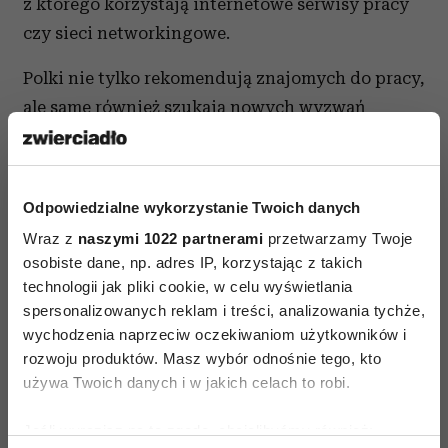
z którego korzystają internetowe serwisy pracy
czy sieci networkingowe.
Polki nie tylko rekomendują znajomych do pracy,
ale same również szukają nowych wyzwań
zawodowych. Ponad 70% kobiet biorących udział
w badaniu portalu Praca.pl przyznało, iż
w minionym roku szukało nowej pracy.
Odpowiedzialne wykorzystanie Twoich danych
źródło: „Zawodowa aktywność Polek w 2015 roku”
Wraz z
naszymi 1022 partnerami
przetwarzamy Twoje
osobiste dane, np. adres IP, korzystając z takich
– próba 2237 respondentek, portal Praca.pl.
technologii jak pliki cookie, w celu wyświetlania
Badanie zostało zrealizowane w styczniu 2016 r.,
spersonalizowanych reklam i treści, analizowania tychże,
mat. pras.
wychodzenia naprzeciw oczekiwaniom użytkowników i
rozwoju produktów. Masz wybór odnośnie tego, kto
używa Twoich danych i w jakich celach to robi.
Jeśli wyrazisz na to zgodę, chcielibyśmy również: