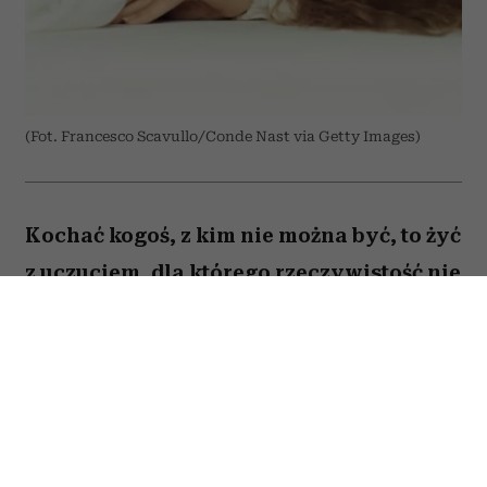
(Fot. Francesco Scavullo/Conde Nast via Getty Images)
Kochać kogoś, z kim nie można być, to żyć
z uczuciem, dla którego rzeczywistość nie
ma dobrego rozwiązania. Nie zawsze
oznacza to miłość nieodwzajemnioną
(choć bywa i tak). Czasem obie osoby
czują to samo, ale dzielą je zobowiązania,
odległość, zły moment albo świadomość,