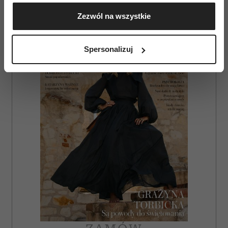
Gromadzić dane dotyczące Twojej lokalizacji
Zezwól na wszystkie
geograficznej z dokładnością nawet do kilku metrów
AUTOPROMOCJA
Identyfikować Twoje urządzenie, aktywnie
analizując charakteryzującego je zbiory danych
Spersonalizuj
(fingerprinting, czyli wirtualny odcisk palca)
Dowiedz się więcej odnośnie tego, jak Twoje osobiste
dane są przetwarzane oraz ustaw własne preferencje w
sekcji szczegółów
. W Deklaracji plików cookie możesz
zmienić lub wycofać swoją zgodę w dowolnej chwili.
Wykorzystujemy pliki cookie do spersonalizowania treści
i reklam, aby oferować funkcje społecznościowe i
analizować ruch w naszej witrynie. Informacje o tym, jak
korzystasz z naszej witryny, udostępniamy partnerom
społecznościowym, reklamowym i analitycznym.
Partnerzy mogą połączyć te informacje z innymi danymi
otrzymanymi od Ciebie lub uzyskanymi podczas
korzystania z ich usług.