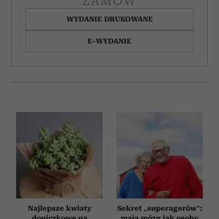
ZAMÓW
WYDANIE DRUKOWANE
E-WYDANIE
Najlepsze kwiaty
Sekret „superagerów”:
doniczkowe na
mają mózg jak osoby