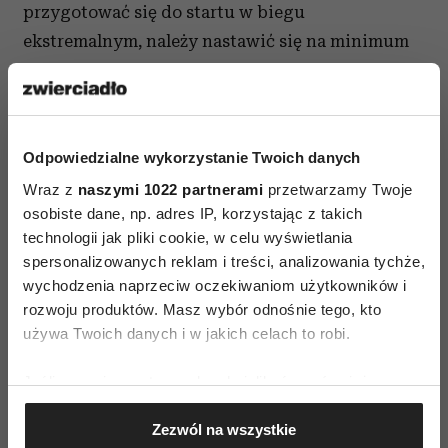
przygotować się do startu w biegu
ekstremalnym, należy nastawić się na minimum
cztery urozmaicone treningi w tygodniu.
O czym jeszcze pamiętać przed startem?
Przede wszystkim warto zadbać o to, by
Odpowiedzialne wykorzystanie Twoich danych
regularnym treningom towarzyszyła zdrowa
Wraz z
naszymi 1022 partnerami
przetwarzamy Twoje
dieta: mało żywności przetworzonej, duża ilość
osobiste dane, np. adres IP, korzystając z takich
owoców i warzyw oraz pełnowartościowego
technologii jak pliki cookie, w celu wyświetlania
białka połączona z odpowiednim nawadnianiem,
spersonalizowanych reklam i treści, analizowania tychże,
wychodzenia naprzeciw oczekiwaniom użytkowników i
unikaniem alkoholu i napojów z dużą ilością
rozwoju produktów. Masz wybór odnośnie tego, kto
kofeiny. Równie ważne jest wysypianie się oraz
używa Twoich danych i w jakich celach to robi.
odpoczynek i regeneracja po ćwiczeniach. –
Dobrym pomysłem jest cotygodniowy masaż,
Jeśli wyrazisz na to zgodę, chcielibyśmy również:
który pozwoli zniwelować napięcia
mięśniowo-
Gromadzić dane dotyczące Twojej lokalizacji
Zezwól na wszystkie
powięziowe
. Jeżeli mamy taką możliwość,
geograficznej z dokładnością nawet do kilku metrów