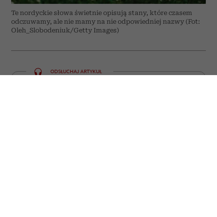
Te nordyckie słowa świetnie opisują stany, które czasem
odczuwamy, ale nie mamy na nie odpowiedniej nazwy (Fot:
Oleh_Slobodeniuk/Getty Images)
ODSŁUCHAJ ARTYKUŁ
00:00
05:59
Niektóre emocje i doświadczenia trudno
zamknąć w jednym słowie. W języku
polskim często potrzebujemy całego
zdania, by opisać to, co mieszkańcy