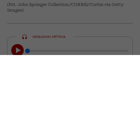
(Fot. John Springer Collection/CORBIS/Corbis via Getty
Images)
ODSŁUCHAJ ARTYKUŁ
00:00
05:33
Chcesz być interesującym partnerem do
rozmowy? Poszerzaj swoje horyzonty w
starym, dobrym „analogowym” stylu.
Czerpanie wiedzy z namacalnych
doświadczeń, a nie z ekranu telefonu, to