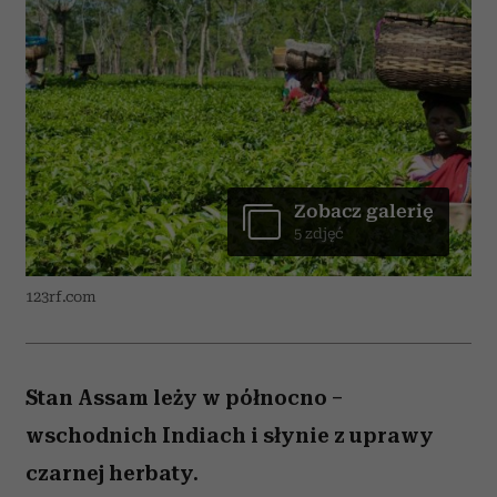
Zobacz galerię
5 zdjęć
123rf.com
Stan Assam leży w północno –
wschodnich Indiach i słynie z uprawy
czarnej herbaty.