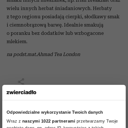
smaku innych mieszanek, np. Irish Breakfast oraz
wielu innych herbat śniadaniowych. Herbaty
z tego regionu posiadają cierpki, słodkawy smak
i ciemnobrązową barwę. Idealnie smakują
o poranku bez dodatków lub wzbogacone
mlekiem.
na podst.mat.Ahmad Tea London
AUTOPROMOCJA
Odpowiedzialne wykorzystanie Twoich danych
Wraz z
naszymi 1022 partnerami
przetwarzamy Twoje
osobiste dane, np. adres IP, korzystając z takich