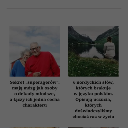
i reklam, aby oferować funkcje społecznościowe i
analizować ruch w naszej witrynie. Informacje o tym, jak
korzystasz z naszej witryny, udostępniamy partnerom
społecznościowym, reklamowym i analitycznym.
Partnerzy mogą połączyć te informacje z innymi danymi
otrzymanymi od Ciebie lub uzyskanymi podczas
korzystania z ich usług.
Sekret „superagerów”:
6 nordyckich słów,
mają mózg jak osoby
których brakuje
o dekady młodsze,
w języku polskim.
a łączy ich jedna cecha
Opisują uczucia,
charakteru
których
doświadczyliśmy
chociaż raz w życiu