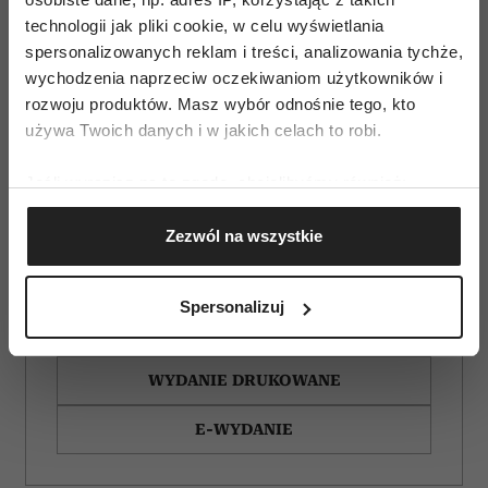
technologii jak pliki cookie, w celu wyświetlania
spersonalizowanych reklam i treści, analizowania tychże,
wychodzenia naprzeciw oczekiwaniom użytkowników i
rozwoju produktów. Masz wybór odnośnie tego, kto
używa Twoich danych i w jakich celach to robi.
Jeśli wyrazisz na to zgodę, chcielibyśmy również:
Gromadzić dane dotyczące Twojej lokalizacji
Zezwól na wszystkie
geograficznej z dokładnością nawet do kilku metrów
Identyfikować Twoje urządzenie, aktywnie
analizując charakteryzującego je zbiory danych
Spersonalizuj
(fingerprinting, czyli wirtualny odcisk palca)
ZAMÓW
Dowiedz się więcej odnośnie tego, jak Twoje osobiste
dane są przetwarzane oraz ustaw własne preferencje w
WYDANIE DRUKOWANE
sekcji szczegółów
. W Deklaracji plików cookie możesz
zmienić lub wycofać swoją zgodę w dowolnej chwili.
E-WYDANIE
Wykorzystujemy pliki cookie do spersonalizowania treści