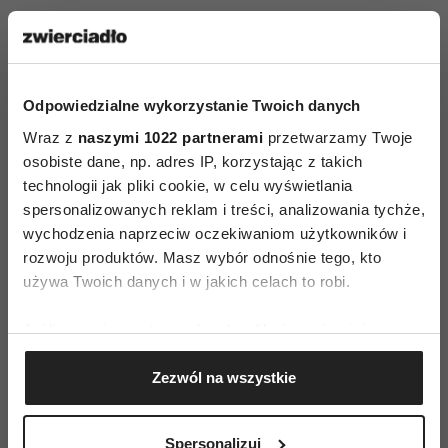
parzenia, pomaga w pozbyciu się uczucia
senności, znużenia i wyczerpania, a zielona
herbata parzona dłużej działa relaksująco i
kojąco.
Odpowiedzialne wykorzystanie Twoich danych
Wraz z
naszymi 1022 partnerami
przetwarzamy Twoje
osobiste dane, np. adres IP, korzystając z takich
technologii jak pliki cookie, w celu wyświetlania
spersonalizowanych reklam i treści, analizowania tychże,
wychodzenia naprzeciw oczekiwaniom użytkowników i
rozwoju produktów. Masz wybór odnośnie tego, kto
AUTOPROMOCJA
używa Twoich danych i w jakich celach to robi.
Jeśli wyrazisz na to zgodę, chcielibyśmy również:
Gromadzić dane dotyczące Twojej lokalizacji
Zezwól na wszystkie
geograficznej z dokładnością nawet do kilku metrów
Identyfikować Twoje urządzenie, aktywnie
analizując charakteryzującego je zbiory danych
Spersonalizuj