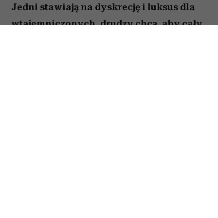
Jedni stawiają na dyskrecję i luksus dla
wtajemniczonych, drudzy chcą, aby cały
świat wiedział o ich sukcesie. W kulturze
internetowej tych pierwszych często
kojarzy się z old money, a drugich – new
money. Oczywiście jest to duże
uproszczenie i wiele osób zupełnie nie
wpisuje się w ten podział. Trudno jednak
nie odnieść wrażenia, że jest w nim
ziarnko prawdy.
Spis treści: