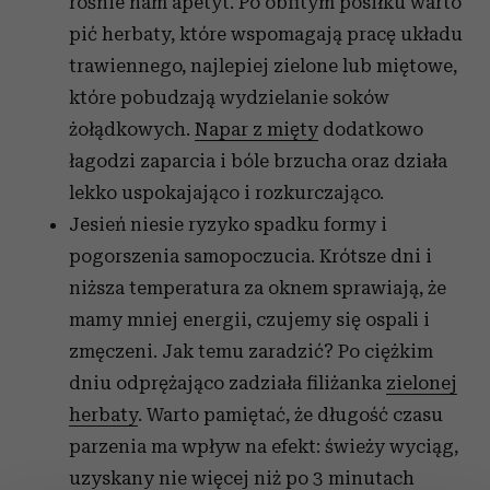
rośnie nam apetyt. Po obfitym posiłku warto
pić herbaty, które wspomagają pracę układu
trawiennego, najlepiej zielone lub miętowe,
które pobudzają wydzielanie soków
żołądkowych.
Napar z mięty
dodatkowo
łagodzi zaparcia i bóle brzucha oraz działa
lekko uspokajająco i rozkurczająco.
Jesień niesie ryzyko spadku formy i
pogorszenia samopoczucia. Krótsze dni i
niższa temperatura za oknem sprawiają, że
mamy mniej energii, czujemy się ospali i
zmęczeni. Jak temu zaradzić? Po ciężkim
dniu odprężająco zadziała filiżanka
zielonej
herbaty
. Warto pamiętać, że długość czasu
parzenia ma wpływ na efekt: świeży wyciąg,
uzyskany nie więcej niż po 3 minutach