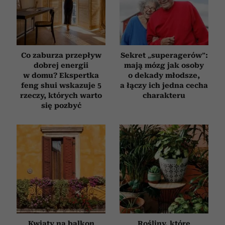
Co zaburza przepływ
Sekret „superagerów”:
dobrej energii
mają mózg jak osoby
w domu? Ekspertka
o dekady młodsze,
feng shui wskazuje 5
a łączy ich jedna cecha
rzeczy, których warto
charakteru
się pozbyć
Kwiaty na balkon
Rośliny, które