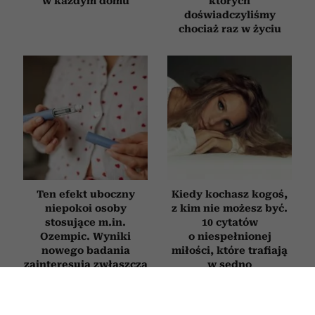
w każdym domu
których
doświadczyliśmy
chociaż raz w życiu
Ten efekt uboczny
Kiedy kochasz kogoś,
niepokoi osoby
z kim nie możesz być.
stosujące m.in.
10 cytatów
Ozempic. Wyniki
o niespełnionej
nowego badania
miłości, które trafiają
zainteresują zwłaszcza
w sedno
kobiety