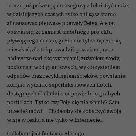
otrzymanymi od Ciebie lub uzyskanymi podczas
morzu już pokazują do czego są zdolni. Być może,
korzystania z ich usług.
w dzisiejszych czasach tylko oni są w stanie
sfinansować pierwsze pomysły Belga. Ale on
obawia się, że zamiast ambitnego projektu
pływającego miasta, gdzie nie tylko będzie się
mieszkać, ale też prowadzić poważne prace
badawcze nad ekosystemami, zużyciem wody,
poziomem wód gruntowych, wykorzystaniem
odpadów oraz recyklingiem ścieków, powstanie
kolejne wydanie superluksusowych hoteli,
dostępnych dla ludzi o odpowiednio grubych
portfelach. Tylko czy Belg się nie złamie? Sam
przecież mówi: - Chciałoby się zobaczyć swoją
wizję w realu, a nie tylko w Internecie…
Callebaut jest fantastą. Ale jego