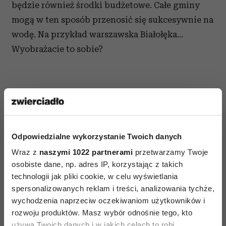
będzie również środki budżetowe. Całe gminy
mogą w ten sposób przenosić się sukcesywnie na
wodę. Na przykład warszawska Białołęka…
Wyobrażacie to sobie?
Odpowiedzialne wykorzystanie Twoich danych
Wraz z
naszymi 1022 partnerami
przetwarzamy Twoje
osobiste dane, np. adres IP, korzystając z takich
technologii jak pliki cookie, w celu wyświetlania
spersonalizowanych reklam i treści, analizowania tychże,
wychodzenia naprzeciw oczekiwaniom użytkowników i
rozwoju produktów. Masz wybór odnośnie tego, kto
używa Twoich danych i w jakich celach to robi.