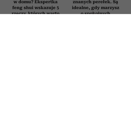
w domu? Ekspertka
znanych perełek. Są
feng shui wskazuje 5
idealne, gdy marzysz
rzeczy, których warto
o spokojnych
się pozbyć
wakacjach
WNĘTRZA
Rośliny, które oczyszczają powietrze.
5 kwiatów, które powinny być w
każdym domu
7 LIPCA 2026
PATRYCJA KLIKOWSKA