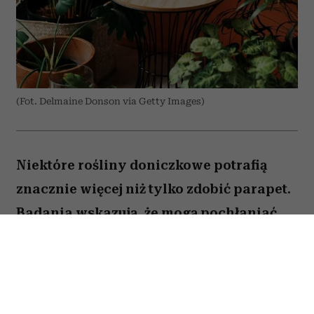
(Fot. Delmaine Donson via Getty Images)
Niektóre rośliny doniczkowe potrafią
znacznie więcej niż tylko zdobić parapet.
Badania wskazują, że mogą pochłaniać
część zanieczyszczeń i tworzyć
przyjemniejszy mikroklimat w domu.
Sprawdź, które gatunki warto wybrać.