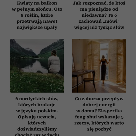
Kwiaty na balkon
Jak rozpoznać, że ktoś
w pełnym słońcu. Oto
ma pieniądze od
5 roślin, które
niedawna? Te 6
przetrwają nawet
zachowań „mówi”
największe upały
więcej niż tysiąc słów
6 nordyckich słów,
Co zaburza przepływ
których brakuje
dobrej energii
w języku polskim.
w domu? Ekspertka
Opisują uczucia,
feng shui wskazuje 5
których
rzeczy, których warto
doświadczyliśmy
się pozbyć
chociaż raz w życiu