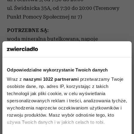
ul. Świdnicka 35A, od 7:30 do 20:00 (Terenowy
Punkt Pomocy Społecznej nr 7)
POTRZEBNE SĄ:
woda mineralna butelkowana, napoje
żywność długoterminowa
środki czystości
środki higieny osobistej
Odpowiedzialne wykorzystanie Twoich danych
karma dla zwierząt
Wraz z
naszymi 1022 partnerami
przetwarzamy Twoje
osobiste dane, np. adres IP, korzystając z takich
UWAGA! Punkty nie prowadzą zbiórki odzieży
technologii jak pliki cookie, w celu wyświetlania
SOSNOWIEC
spersonalizowanych reklam i treści, analizowania tychże,
wychodzenia naprzeciw oczekiwaniom użytkowników i
Centrum Usług Socjalnych i Wsparcia, ul.
rozwoju produktów. Masz wybór odnośnie tego, kto
używa Twoich danych i w jakich celach to robi.
Szymanowskiego 5A (w godz. 6–22).