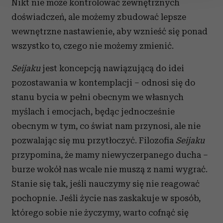
Nikt nie może kontrolować zewnętrznych
Wykorzystujemy pliki cookie do spersonalizowania treści
doświadczeń, ale możemy zbudować lepsze
i reklam, aby oferować funkcje społecznościowe i
wewnętrzne nastawienie, aby wznieść się ponad
analizować ruch w naszej witrynie. Informacje o tym, jak
wszystko to, czego nie możemy zmienić.
korzystasz z naszej witryny, udostępniamy partnerom
społecznościowym, reklamowym i analitycznym.
Seijaku
jest koncepcją nawiązującą do idei
Partnerzy mogą połączyć te informacje z innymi danymi
pozostawania w kontemplacji – odnosi się do
otrzymanymi od Ciebie lub uzyskanymi podczas
stanu bycia w pełni obecnym we własnych
korzystania z ich usług.
myślach i emocjach, będąc jednocześnie
obecnym w tym, co świat nam przynosi, ale nie
pozwalając się mu przytłoczyć. Filozofia
Seijaku
przypomina, że mamy niewyczerpanego ducha –
burze wokół nas wcale nie muszą z nami wygrać.
Stanie się tak, jeśli nauczymy się nie reagować
pochopnie. Jeśli życie nas zaskakuje w sposób,
którego sobie nie życzymy, warto cofnąć się