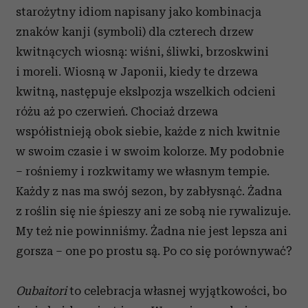
starożytny idiom napisany jako kombinacja
znaków kanji (symboli) dla czterech drzew
kwitnących wiosną: wiśni, śliwki, brzoskwini
i moreli. Wiosną w Japonii, kiedy te drzewa
kwitną, następuje ekslpozja wszelkich odcieni
różu aż po czerwień. Chociaż drzewa
współistnieją obok siebie, każde z nich kwitnie
w swoim czasie i w swoim kolorze. My podobnie
– rośniemy i rozkwitamy we własnym tempie.
Każdy z nas ma swój sezon, by zabłysnąć. Żadna
z roślin się nie śpieszy ani ze sobą nie rywalizuje.
My też nie powinniśmy. Żadna nie jest lepsza ani
gorsza – one po prostu są. Po co się porównywać?
Oubaitori
to celebracja własnej wyjątkowości, bo