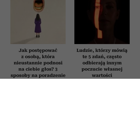
Jak postępować
Ludzie, którzy mówią
z osobą, która
te 5 zdań, często
nieustannie podnosi
odbierają innym
na ciebie głos? 3
poczucie własnej
sposoby na poradzenie
wartości
sobie z „krzykaczem”