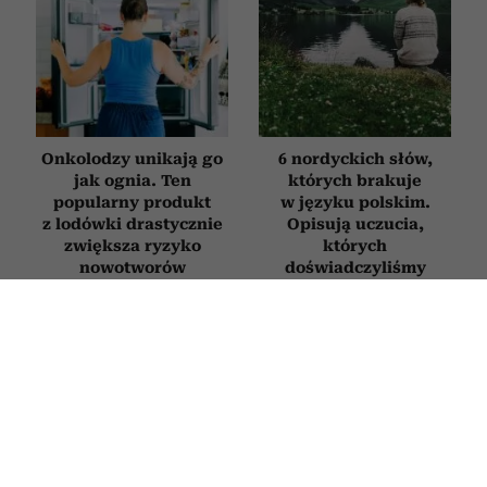
Onkolodzy unikają go
6 nordyckich słów,
jak ognia. Ten
których brakuje
popularny produkt
w języku polskim.
z lodówki drastycznie
Opisują uczucia,
zwiększa ryzyko
których
nowotworów
doświadczyliśmy
chociaż raz w życiu