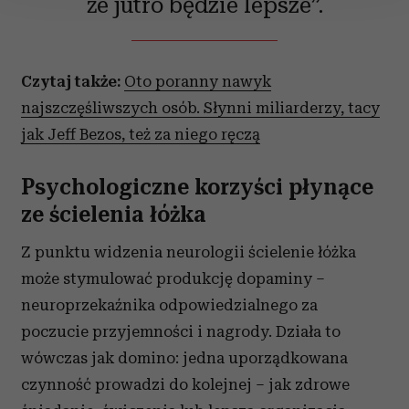
że jutro będzie lepsze”.
Wykorzystujemy pliki cookie do spersonalizowania treści
i reklam, aby oferować funkcje społecznościowe i
analizować ruch w naszej witrynie. Informacje o tym, jak
Czytaj także:
Oto poranny nawyk
korzystasz z naszej witryny, udostępniamy partnerom
najszczęśliwszych osób. Słynni miliarderzy, tacy
społecznościowym, reklamowym i analitycznym.
jak Jeff Bezos, też za niego ręczą
Partnerzy mogą połączyć te informacje z innymi danymi
otrzymanymi od Ciebie lub uzyskanymi podczas
korzystania z ich usług.
Psychologiczne korzyści płynące
ze ścielenia łóżka
Z punktu widzenia neurologii ścielenie łóżka
może stymulować produkcję dopaminy –
neuroprzekaźnika odpowiedzialnego za
poczucie przyjemności i nagrody. Działa to
wówczas jak domino: jedna uporządkowana
czynność prowadzi do kolejnej – jak zdrowe