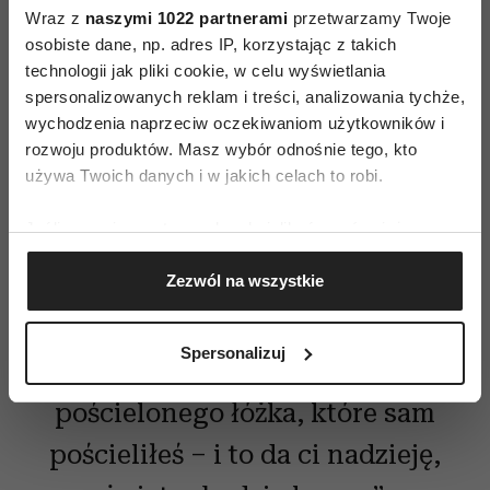
sens tego działania i podsumował go w książce:
Wraz z
naszymi 1022 partnerami
przetwarzamy Twoje
osobiste dane, np. adres IP, korzystając z takich
technologii jak pliki cookie, w celu wyświetlania
spersonalizowanych reklam i treści, analizowania tychże,
„Jeśli co rano pościelisz łóżko,
wychodzenia naprzeciw oczekiwaniom użytkowników i
rozwoju produktów. Masz wybór odnośnie tego, kto
ukończysz pierwsze zadanie
używa Twoich danych i w jakich celach to robi.
dnia. Da ci to poczucie dumy
Jeśli wyrazisz na to zgodę, chcielibyśmy również:
i zachęci do wykonania
Gromadzić dane dotyczące Twojej lokalizacji
kolejnych wyzwań. A jeśli
Zezwól na wszystkie
geograficznej z dokładnością nawet do kilku metrów
Identyfikować Twoje urządzenie, aktywnie
dzień jednak okaże się
analizując charakteryzującego je zbiory danych
Spersonalizuj
(fingerprinting, czyli wirtualny odcisk palca)
katastrofą, wrócisz do
Dowiedz się więcej odnośnie tego, jak Twoje osobiste
pościelonego łóżka, które sam
dane są przetwarzane oraz ustaw własne preferencje w
sekcji szczegółów
. W Deklaracji plików cookie możesz
pościeliłeś – i to da ci nadzieję,
zmienić lub wycofać swoją zgodę w dowolnej chwili.