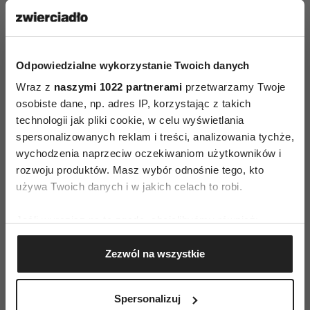
oraz na straganach ustawionych na okolicznych
uliczkach przez całą noc będzie można zrobić
ostatnie przedświąteczne zakupy. Rolnicy z całej
Odpowiedzialne wykorzystanie Twoich danych
wyspy oferują swoje produkty: tutejsze,
Wraz z
naszymi 1022 partnerami
przetwarzamy Twoje
egzotyczne owoce, warzywa i kwiaty. Lokalne
osobiste dane, np. adres IP, korzystając z takich
bary serwują tradycyjne napitki o takich
technologii jak pliki cookie, w celu wyświetlania
nazwach, jak
poncha
(rum z cukru trzcinowego
spersonalizowanych reklam i treści, analizowania tychże,
z dodatkiem miodu i soku z cytryny),
cidra
wychodzenia naprzeciw oczekiwaniom użytkowników i
rozwoju produktów. Masz wybór odnośnie tego, kto
(sporządzony z jabłek napój o niskiej zawartości
używa Twoich danych i w jakich celach to robi.
alkoholu) i
sangria
. Można tam także kupić
słodycze oraz
Carne de Vinho-e-Alhos
, czyli
Jeśli wyrazisz na to zgodę, chcielibyśmy również:
kanapki z mięsem przyrządzonym w winie
Gromadzić dane dotyczące Twojej lokalizacji
i czosnku, tradycyjnie podawane na Boże
Zezwól na wszystkie
geograficznej z dokładnością nawet do kilku metrów
Narodzenie. Ogólna radość i świąteczny nastrój
Identyfikować Twoje urządzenie, aktywnie
analizując charakteryzującego je zbiory danych
udziela się wszystkim. Zwłaszcza, że zakupy
Spersonalizuj
(fingerprinting, czyli wirtualny odcisk palca)