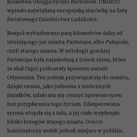
Królestwa Obojga Sycylii Burbonów. UNESCO
wpisało największą europejską starówkę na listę
Światowego Dziedzictwa Ludzkości.
Neapol wybudowano parę kilometrów dalej od
istniejącego już miasta
Partenope
, albo
Palepolis
,
czyli starego miasta. W mitologii greckiej
Partenope była najmłodszą z trzech syren, które
ze skał Capri próbowały śpiewem uwieść
Odyseusza. Ten jednak przywiązał się do masztu,
dzięki czemu, jako jednemu z nielicznych
śmiałków, udało mu się cieszyć śpiewem syren
bez przypłacenia tego życiem. Zdesperowana
syrena utopiła się z żalu, a jej ciało wypłynęło
blisko brzegów starego miasta. Greccy
kolonizatorzy woleli jednak miejsce w pobliżu,