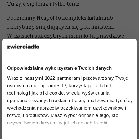
Tu żyje się teraz i tylko teraz.
Podziemny Neapol to kompleks katakumb
i korytarzy znajdujących się pod miastem.
W czasach starożytnych istniało tu prawdziwe
podziemne miasto, gdzie wiele ulic miało swoje
odpowiedniki pod powierzchnią ziemi. Za
Rzymian, prześladowani chrześcijanie szukali tu
Odpowiedzialne wykorzystanie Twoich danych
schronienia, a w czasie II wojny światowej
Wraz z
naszymi 1022 partnerami
przetwarzamy Twoje
używano katakumb jako schronów podczas
osobiste dane, np. adres IP, korzystając z takich
nalotów aliantów. Podziemne miasto
technologii jak pliki cookie, w celu wyświetlania
wykorzystywano jednak głównie do grzebania
spersonalizowanych reklam i treści, analizowania tychże,
zmarłych. To prawdziwy Hades, który każdy ma
wychodzenia naprzeciw oczekiwaniom użytkowników i
rozwoju produktów. Masz wybór odnośnie tego, kto
teraz na wyciągnięcie ręki.
używa Twoich danych i w jakich celach to robi.
Nic dziwnego, że miejsce chcą zwiedzać tylko
Jeśli wyrazisz na to zgodę, chcielibyśmy również: