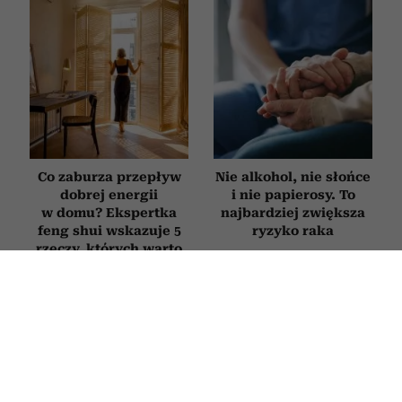
Co zaburza przepływ
Nie alkohol, nie słońce
dobrej energii
i nie papierosy. To
w domu? Ekspertka
najbardziej zwiększa
feng shui wskazuje 5
ryzyko raka
rzeczy, których warto
się pozbyć
PODRÓŻE
Greckie wyspy bez tłumów – 5 mniej