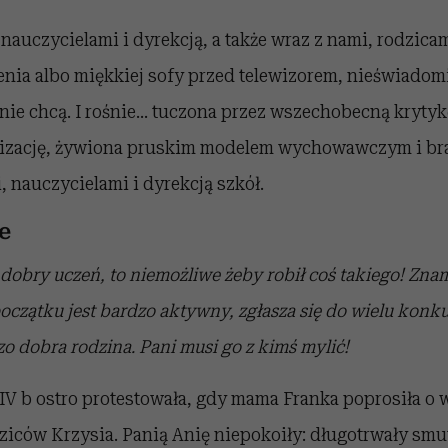
nauczycielami i dyrekcją, a także wraz z nami, rodzicam
nia albo miękkiej sofy przed telewizorem, nieświadomi
nie chcą. I rośnie… tuczona przez wszechobecną krytyk
izację, żywiona pruskim modelem wychowawczym i br
 nauczycielami i dyrekcją szkół.
e
 dobry uczeń, to niemożliwe żeby robił coś takiego! Zna
oczątku jest bardzo aktywny, zgłasza się do wielu konk
zo dobra rodzina. Pani musi go z kimś mylić!
 b ostro protestowała, gdy mama Franka poprosiła o 
ziców Krzysia. Panią Anię niepokoiły: długotrwały sm