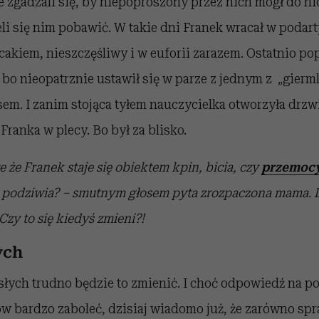
ie zgadzali się, by niepoproszony przez nich mógł do n
li się nim pobawić. W takie dni Franek wracał w podar
akiem, nieszczęśliwy i w euforii zarazem. Ostatnio po
 bo nieopatrznie ustawił się w parze z jednym z „gier
sem. I zanim stojąca tyłem nauczycielka otworzyła drzwi
Franka w plecy. Bo był za blisko.
e że Franek staje się obiektem kpin, bicia, czy
przemocy
e podziwia? – smutnym głosem pyta zrozpaczona mama. 
Czy to się kiedyś zmieni?!
ych
łych trudno będzie to zmienić. I choć odpowiedź na p
w bardzo zaboleć, dzisiaj wiadomo już, że zarówno spraw