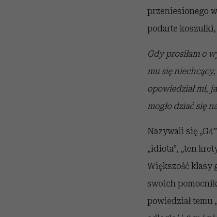
przeniesionego wł
podarte koszulki, 
Gdy prosiłam o wy
mu się niechcący,
opowiedział mi, j
mogło dziać się n
Nazywali się „G4”
„idiota”, „ten kre
Większość klasy 
swoich pomocników
powiedział temu „