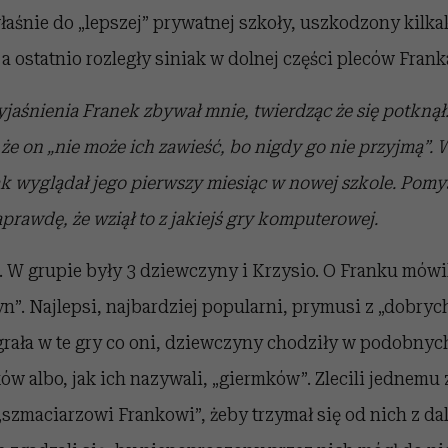
aśnie do „lepszej” prywatnej szkoły, uszkodzony kilkak
a ostatnio rozległy siniak w dolnej części pleców Franka
jaśnienia Franek zbywał mnie, twierdząc że się potkną
 że on „nie może ich zawieść, bo nigdy go nie przyjmą”.
ak wyglądał jego pierwszy miesiąc w nowej szkole. Pomyś
aprawdę, że wziął to z jakiejś gry komputerowej.
. W grupie były 3 dziewczyny i Krzysio. O Franku mówil
tyn”. Najlepsi, najbardziej popularni, prymusi z „dobryc
grała w te gry co oni, dziewczyny chodziły w podobnyc
 albo, jak ich nazywali, „giermków”. Zlecili jednemu 
szmaciarzowi Frankowi”, żeby trzymał się od nich z da