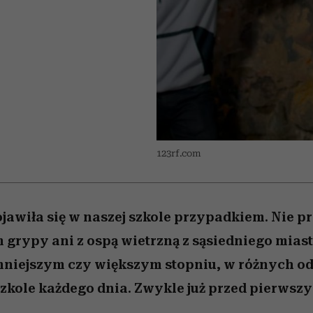
 5,
Raport Lyst ujawnił
Miller s. 5, odc. 6]
trafiła do grona
skuteczne
kosztuje to tysiące d
wśród widzów
najpopularniejszych seriali
najbardziej pożądane
ubrania i marki sezonu
Netflixa
123rf.com
jawiła się w naszej szkole przypadkiem. Nie 
 grypy ani z ospą wietrzną z sąsiedniego mias
 mniejszym czy większym stopniu, w różnych 
szkole każdego dnia. Zwykle już przed pierws