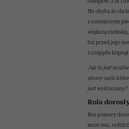
odległość 2 m i n
No chyba że chcie
z rozwalonym plec
większą niełaskę,
tuż przed jego no
z rozpędu kopnął 
Jak to jest możliw
strony osób któr
jest wykluczany? 
Rola dorosł
Bez pomocy doros
może nas, rodzicó