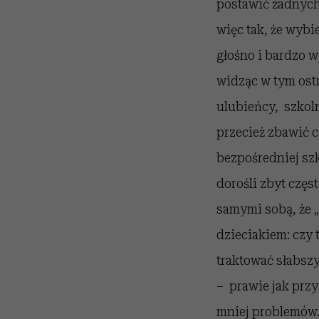
postawić żadnych
więc tak, że wybi
głośno i bardzo w
widząc w tym ostr
ulubieńcy, szkoln
przecież zbawić c
bezpośredniej szk
dorośli zbyt częs
samymi sobą, że 
dzieciakiem: czy 
traktować słabsz
– prawie jak przy
mniej problemów. 