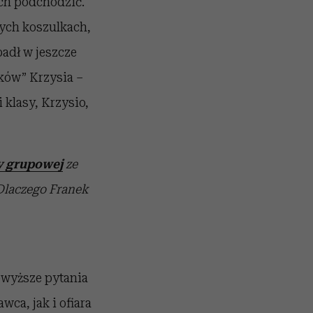
ich podchodzić.
tych koszulkach,
padł w jeszcze
mków” Krzysia –
 klasy, Krzysio,
 grupowej
ze
Dlaczego Franek
owyższe pytania
ca, jak i ofiara