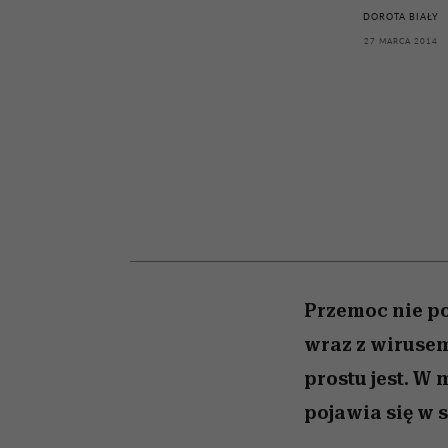
kawę z Kasią Miller”, s.
rozczarowują
DOROTA BIAŁY
odc. 7]
27 MARCA 2014
Przemoc nie po
wraz z wirusem
prostu jest. W
pojawia się w 