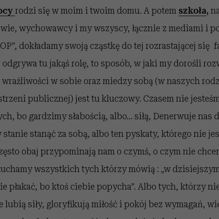
ocy
rodzi się w moim i twoim domu. A potem
szkoła
,
na
owie, wychowawcy i my wszyscy, łącznie z mediami i po
”, dokładamy swoją cząstkę do tej rozrastającej się fali
dgrywa tu jakąś rolę, to sposób, w jaki my dorośli ro
i wrażliwości w sobie oraz miedzy sobą (w naszych rod
strzeni publicznej) jest tu kluczowy. Czasem nie jesteś
ych, bo gardzimy słabością, albo… siłą, Denerwuje nas d
w stanie stanąć za sobą, albo ten pyskaty, którego nie j
często obaj przypominają nam o czymś, o czym nie chce
łuchamy wszystkich tych którzy mówią : „w dzisiejszym
nie płakać, bo ktoś ciebie popycha”. Albo tych, którzy n
e lubią siły, gloryfikują miłość i pokój bez wymagań, wi