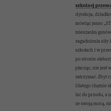
szkolnej przem
dyrekcja, dziadk
mówiąc jasno „STOP
mieszanka genów o
zagadnienia siły 
szkołach i w prze
po stronie słabsz
płacząc, nie jest 
zatrzymać. Zbyt 
Dlatego chętnie s
iść do przodu, a 
ze swoją mocą, ni