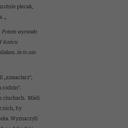
rotnie plecak,
. „
ł. Potem wyrwało
 W końcu
lałam, że to nie
i „szmaciarz”,
h rodzin”.
h ciuchach. Mieli
z nich, by
leka. Wyznaczyli