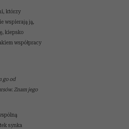
i, którzy
e wspierają ją,
ę, kiepsko
akiem współpracy
m go od
ursów. Znam jego
wspólną
utek synka