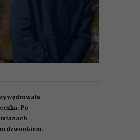
olarów
żegnają się eleganckie osoby
przywędrowała
teczka. Po
odmianach
zym dzwonkiem.