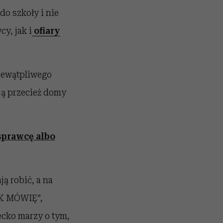
do szkoły i nie
y, jak i
ofiary
niewątpliwego
ją przecież domy
sprawcę albo
ją robić, a na
AK MÓWIĘ”,
ecko marzy o tym,