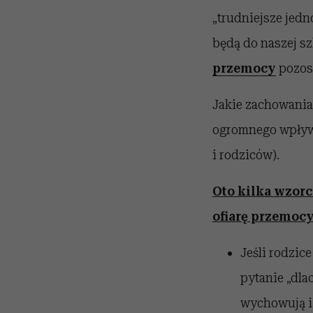
„trudniejsze jedn
będą do naszej sz
przemocy
pozost
Jakie zachowania
ogromnego wpł
i rodziców).
Oto kilka wzor
ofiarę przemocy
Jeśli rodzice
pytanie „dl
wychowują i 