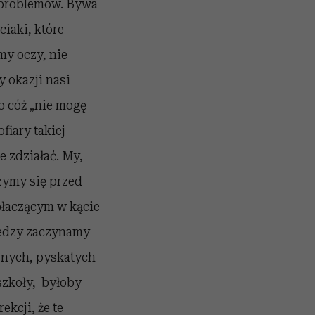
 problemów. Bywa
ciaki, które
my oczy, nie
y okazji nasi
o cóż „nie mogę
fiary takiej
e zdziałać. My,
zymy się przed
płaczącym w kącie
oledzy zaczynamy
rnych, pyskatych
szkoły, byłoby
kcji, że te