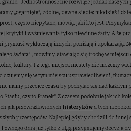
 granic. Jednostronność nie rozwiąże jednak naszych
eramy „ogarnięte”, zdolne, pewne siebie: młodzież i dzie
prost, często niepytane, mówią, jaki kto jest. Przymyka
ej krytyki i wyśmiewania tylko niewinne żarty. A że prz
i prymusi wykluczają innych, poniżają i upokarzają. N
ałego świata” , mówimy, stawiając się trochę w miejscu o
olnej kultury. I z tego miejsca niestety nie możemy wiel
to czujemy się w tym miejscu usprawiedliwieni, tłumac
„nie mamy przecież czasu by pochylać się nad każdym 
to Stasiu, czy to Franek”. Z czasem podobnie jak ich k
ych jak przewrażliwionych
histeryków
a tych niepoko
szłych przestępców. Najlepiej gdyby chodzili do innej 
Pewnego dnia już tylko z ulgą przyjmujemy decyzję dyre