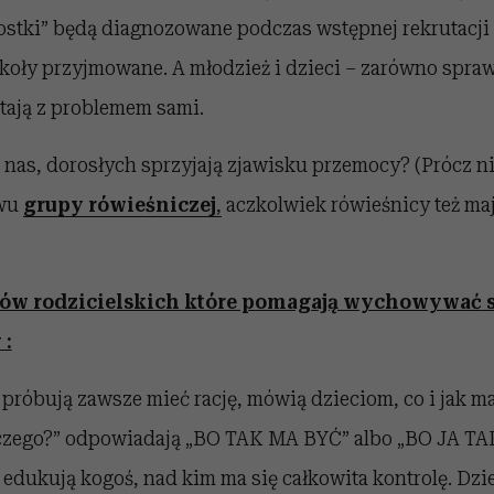
ostki” będą diagnozowane podczas wstępnej rekrutacji 
koły przyjmowane. A młodzież i dzieci – zarówno sprawc
ają z problemem sami.
 nas, dorosłych sprzyjają zjawisku przemocy? (Prócz 
ywu
grupy rówieśniczej
,
aczkolwiek rówieśnicy też ma
ców rodzicielskich które pomagają wychowywać 
 :
 próbują zawsze mieć rację, mówią dzieciom, co i jak ma
aczego?” odpowiadają „BO TAK MA BYĆ” albo „BO JA T
edukują kogoś, nad kim ma się całkowita kontrolę. Dzi