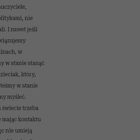
uczyciele,
litykami, nie
. I nawet jeśli
związujemy
zinach, w
my w stanie stanąć
zieciak, który,
esteśmy w stanie
my myśleć.
 świecie trzeba
ie mając kontaktu
ęc nie umieją