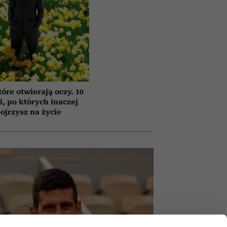
tóre otwierają oczy. 10
ii, po których inaczej
ojrzysz na życie