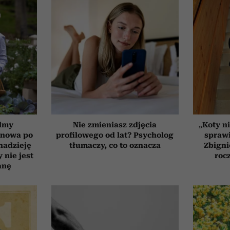
ilmy
Nie zmieniasz zdjęcia
„Koty ni
d nowa po
profilowego od lat? Psycholog
sprawi
 nadzieję
tłumaczy, co to oznacza
Zbigni
 nie jest
roc
anę