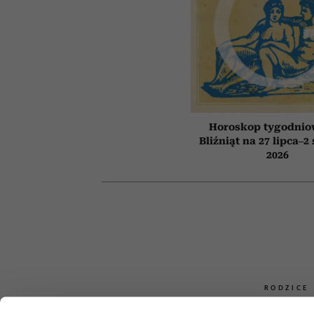
Horoskop tygodnio
Bliźniąt na 27 lipca–2
2026
RODZICE