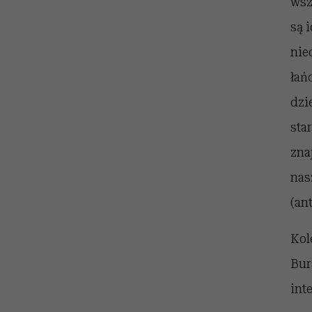
wsz
są 
nie
łań
dzi
sta
zna
nas
(an
Kol
Bur
int