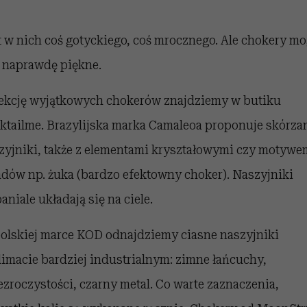
 5,
kwestie, o których wciąż
skutki dla związku i dla
Miller s. 5, odc. 6]
Raport Lyst ujaw
boimy się mówić
partnerki
najbardziej pożąd
ubrania i marki se
t w nich coś gotyckiego, coś mrocznego. Ale chokery m
 naprawdę piękne.
ekcję wyjątkowych chokerów znajdziemy w butiku
ktailme. Brazylijska marka Camaleoa proponuje skórza
zyjniki, także z elementami kryształowymi czy motywe
dów np. żuka (bardzo efektowny choker). Naszyjniki
aniale układają się na ciele.
olskiej marce KOD odnajdziemy ciasne naszyjniki
limacie bardziej industrialnym: zimne łańcuchy,
ezroczystości, czarny metal. Co warte zaznaczenia,