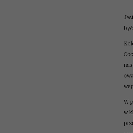
kawę z Kasią Miller”, s.
girls”
odc. 7]
Jes
być
Kol
Coc
nas
owa
wsp
W p
w k
prz