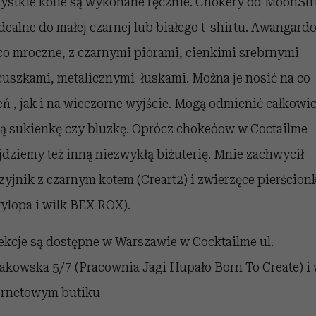
ystkie kolie są wykonane ręcznie. Chokery od MoonSt
idealne do małej czarnej lub białego t-shirtu. Awangard
co mroczne, z czarnymi piórami, cienkimi srebrnymi
cuszkami, metalicznymi łuskami. Można je nosić na co
eń , jak i na wieczorne wyjście. Mogą odmienić całkowic
rą sukienkę czy bluzkę. Oprócz chokeóow w Coctailme
jdziemy też inną niezwykłą biżuterię. Mnie zachwycił
zyjnik z czarnym kotem (Creart2) i zwierzęce pierścion
tylopa i wilk BEX ROX).
ekcje są dostępne w Warszawie w Cocktailme ul.
akowska 5/7 (Pracownia Jagi Hupało Born To Create) i
ernetowym butiku