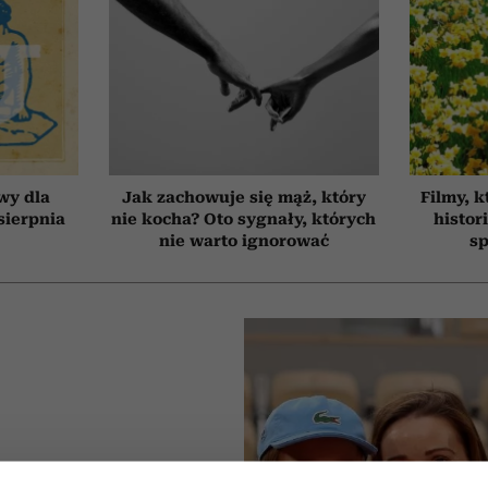
wy dla
Jak zachowuje się mąż, który
Filmy, k
 sierpnia
nie kocha? Oto sygnały, których
histor
nie warto ignorować
sp