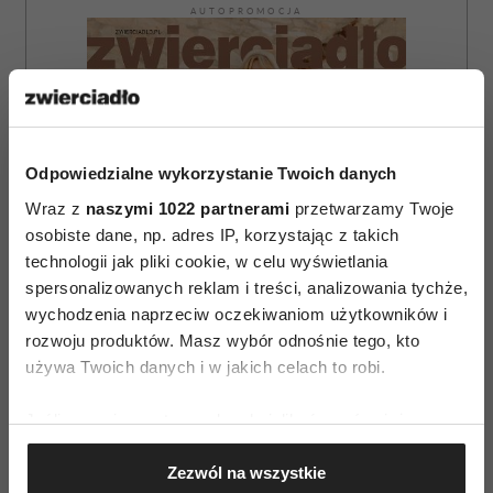
AUTOPROMOCJA
Odpowiedzialne wykorzystanie Twoich danych
Wraz z
naszymi 1022 partnerami
przetwarzamy Twoje
osobiste dane, np. adres IP, korzystając z takich
technologii jak pliki cookie, w celu wyświetlania
spersonalizowanych reklam i treści, analizowania tychże,
wychodzenia naprzeciw oczekiwaniom użytkowników i
rozwoju produktów. Masz wybór odnośnie tego, kto
używa Twoich danych i w jakich celach to robi.
Jeśli wyrazisz na to zgodę, chcielibyśmy również:
ZAMÓW
Gromadzić dane dotyczące Twojej lokalizacji
Zezwól na wszystkie
geograficznej z dokładnością nawet do kilku metrów
WYDANIE DRUKOWANE