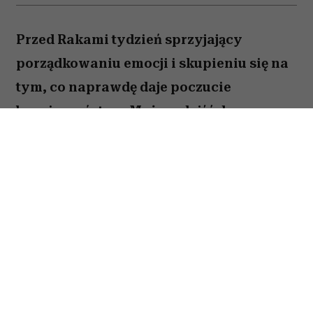
Przed Rakami tydzień sprzyjający
porządkowaniu emocji i skupieniu się na
tym, co naprawdę daje poczucie
bezpieczeństwa. Możesz dojść do
ważnych wniosków dotyczących relacji,
pracy lub planów na najbliższe miesiące.
To dobry moment, by zaufać sobie i nie
odkładać decyzji, które od dawna czekają
na realizację. Sprawdź, co gwiazdy
przygotowały dla Raka na okres od 27
lipca do 2 sierpnia 2026 roku.