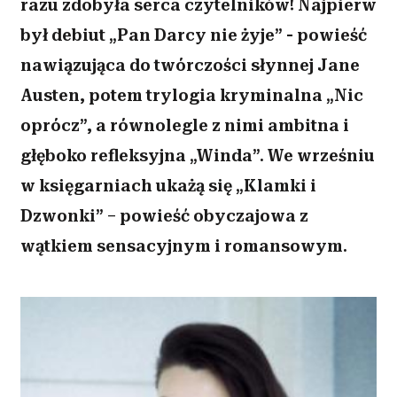
razu zdobyła serca czytelników! Najpierw
był debiut „Pan Darcy nie żyje” - powieść
nawiązująca do twórczości słynnej Jane
Austen, potem trylogia kryminalna „Nic
oprócz”, a równolegle z nimi ambitna i
głęboko refleksyjna „Winda”. We wrześniu
w księgarniach ukażą się „Klamki i
Dzwonki” – powieść obyczajowa z
wątkiem sensacyjnym i romansowym.