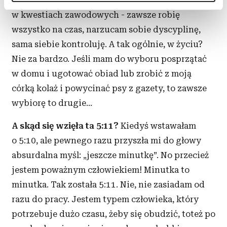
tego się będę trzymała :) Jestem poukładana
Dowiedz się więcej odnośnie tego, jak Twoje osobiste
w kwestiach zawodowych - zawsze robię
dane są przetwarzane oraz ustaw własne preferencje w
wszystko na czas, narzucam sobie dyscyplinę,
sekcji szczegółów
. W Deklaracji plików cookie możesz
zmienić lub wycofać swoją zgodę w dowolnej chwili.
sama siebie kontroluję. A tak ogólnie, w życiu?
Nie za bardzo. Jeśli mam do wyboru posprzątać
Wykorzystujemy pliki cookie do spersonalizowania treści
w domu i ugotować obiad lub zrobić z moją
i reklam, aby oferować funkcje społecznościowe i
córką kolaż i powycinać psy z gazety, to zawsze
analizować ruch w naszej witrynie. Informacje o tym, jak
wybiorę to drugie...
korzystasz z naszej witryny, udostępniamy partnerom
społecznościowym, reklamowym i analitycznym.
A skąd się wzięła ta 5:11?
Kiedyś wstawałam
Partnerzy mogą połączyć te informacje z innymi danymi
otrzymanymi od Ciebie lub uzyskanymi podczas
o 5:10, ale pewnego razu przyszła mi do głowy
korzystania z ich usług.
absurdalna myśl: „jeszcze minutkę”. No przecież
jestem poważnym człowiekiem! Minutka to
minutka. Tak została 5:11. Nie, nie zasiadam od
razu do pracy. Jestem typem człowieka, który
potrzebuje dużo czasu, żeby się obudzić, toteż po