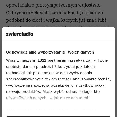
opowiadała o przesympatycznym wujostwie,
Gabrysia oczekiwała, że ci ludzie będą bardzo
podobni do cioci i wujka, których już zna i lubi.
Nie było mowy o nieznanych zapachach, wąsach
i całowaniu. Dla dziewczynki to było wielkie
zaskoczenie. Dorośli ludzie także niekoniecznie
lubią, kiedy zupełnie obce osoby całują ich
Odpowiedzialne wykorzystanie Twoich danych
w policzek. Warto tu sobie przypomnieć
Wraz z
naszymi 1022 partnerami
przetwarzamy Twoje
składanie życzeń wigilijnych, kiedy musimy się
osobiste dane, np. adres IP, korzystając z takich
ściskać z kimś, kogo nie lubimy lub nie znamy,
technologii jak pliki cookie, w celu wyświetlania
spersonalizowanych reklam i treści, analizowania tychże,
kto ma spocone dłonie, brzydko pachnie etc.
wychodzenia naprzeciw oczekiwaniom użytkowników i
rozwoju produktów. Masz wybór odnośnie tego, kto
Zauważmy, że cały misterny plan miłego
używa Twoich danych i w jakich celach to robi.
spotkania, a przynajmniej dobrego pierwszego
wrażenia, rozsypał się niczym domek z kart.
Jeśli wyrazisz na to zgodę, chcielibyśmy również:
Gabrysia miała się pięknie przywitać, po czym