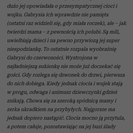
dużo jej opowiadała o przesympatycznej cioci i
wujku. Gabrysia ich wprawdzie nie pamięta
(ostatni raz widzieli się, gdy miała roczek), ale – jak
twierdzi mama – z pewnością ich polubi. Są mili,
uwielbiają dzieci i na pewno przywiozą jej super
niespodziankę. To ostatnie rozpala wyobraźnię
Gabrysi do czerwoności. Wystrojona w
najładniejszą sukienkę nie może już doczekać się
gości. Gdy rozlega się dzwonek do drzwi, pierwsza
do nich dobiega. Kiedy jednak ciocia i wujek stają
w progu, odwaga i animusz dziewczynki gdzieś
znikają. Chowa się za szeroką spódnicą mamy i
zerka ukradkiem na przybyłych. Najgorsze ma
jednak dopiero nastąpić. Ciocia mocno ją przytula,
a potem całuje, pozostawiając na jej buzi ślady