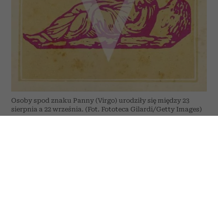
Osoby spod znaku Panny (Virgo) urodziły się między 23
sierpnia a 22 września. (Fot. Fototeca Gilardi/Getty Images)
Przed Pannami tydzień sprzyjający
porządkowaniu spraw i podejmowaniu
rozsądnych decyzji. To dobry moment, by
dopiąć zaległe obowiązki, ale również