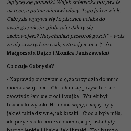
lepiącej się pomadki. Wujek znienacka porywa ją
na ręce, a potem mierzwi włosy. Tego już za wiele.
Gabrysia wyrywa się i z płaczem ucieka do
swojego pokoju. „Gabrysiu! Jak ty się
zachowujesz? Natychmiast przeproś gości!” – woła
za nią zawstydzona całą sytuacją mama.
(Tekst:
Małgorzata Bajko i Monika Janiszewska
)
Co czuje Gabrysia?
- Naprawdę cieszyłam się, że przyjdzie do mnie
ciocia z wujkiem - Chciałam się przywitać, ale
zawstydziłam się cioci i wujka - Wujek był
taaaaaaki wysoki. No i miał wąsy, a wąsy były
jakieś takie dziwne, jak krzaki - Ciocia była miła,
ale przyciskała mnie za mocno, a jej usta były
bardzo lepkie i śliskie, jak ślimaki. No i bardzo