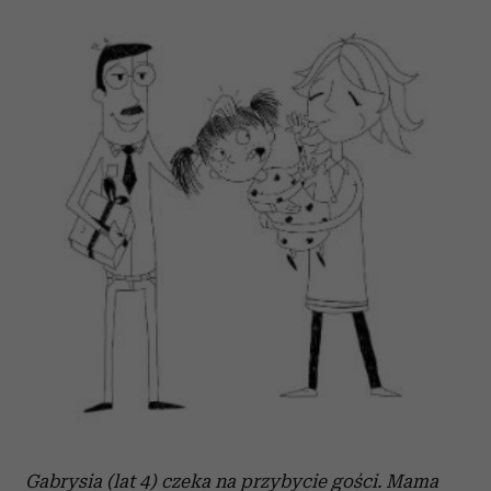
Gabrysia (lat 4) czeka na przybycie gości. Mama