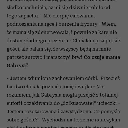
słodko pachniała, aż mi się dziwnie robiło od
tego zapachu - Nie cierpię całowania,
podnoszenia na ręce i burzenia fryzury - Wiem,
że mama się zdenerwowała, i pewnie za karę nie
dostanę żadnego prezentu - Chciałam przeprosić
gości, ale bałam się, że wszyscy będą na mnie
patrzeć surowo i marszczyć brwi
Co czuje mama
Gabrysi?
- Jestem zdumiona zachowaniem córki. Przecież
bardzo chciała poznać ciocię i wujka - Nie
rozumiem, jak Gabrysia mogła przejść z totalnej
euforii oczekiwania do „dzikusowatej” ucieczki -
Jestem rozczarowana i zawstydzona. Co pomyślą
sobie goście? - Wychodzi na to, że nie nauczyłam
córki dobrych manier i szacunku dla starszych -