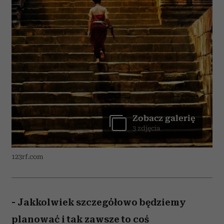
Zobacz galerię
3 zdjęcia
123rf.com
- Jakkolwiek szczegółowo będziemy
planować i tak zawsze to coś