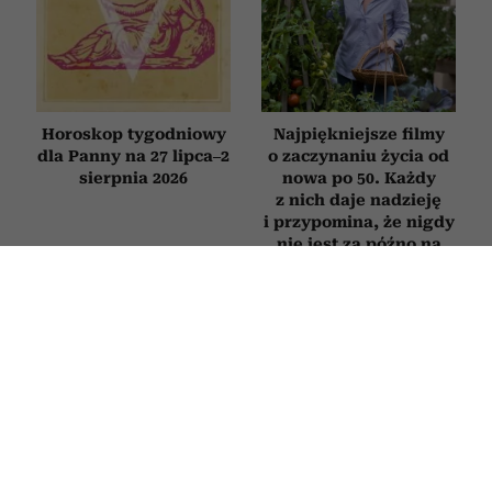
Horoskop tygodniowy
Najpiękniejsze filmy
dla Panny na 27 lipca–2
o zaczynaniu życia od
sierpnia 2026
nowa po 50. Każdy
z nich daje nadzieję
i przypomina, że nigdy
nie jest za późno na
zmianę
HOROSKOP
Horoskop tygodniowy dla Raka na 27
lipca–2 sierpnia 2026