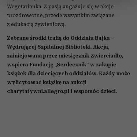
sekcji szczegółów
. W Deklaracji plików cookie możesz
Wegetarianka. Z pasją angażuje się w akcje
zmienić lub wycofać swoją zgodę w dowolnej chwili.
prozdrowotne, przede wszystkim związane
Wykorzystujemy pliki cookie do spersonalizowania treści
z edukacją żywieniową.
i reklam, aby oferować funkcje społecznościowe i
analizować ruch w naszej witrynie. Informacje o tym, jak
Zebrane środki trafią do Oddziału Bajka –
korzystasz z naszej witryny, udostępniamy partnerom
Wędrującej Szpitalnej Biblioteki. Akcja,
społecznościowym, reklamowym i analitycznym.
zainicjowana przez miesięcznik Zwierciadło,
Partnerzy mogą połączyć te informacje z innymi danymi
wspiera Fundację „Serdecznik” w zakupie
otrzymanymi od Ciebie lub uzyskanymi podczas
książek dla dziecięcych oddziałów. Każdy może
korzystania z ich usług.
wylicytować książkę na aukcji
charytatywni.allegro.pl i wspomóc dzieci.