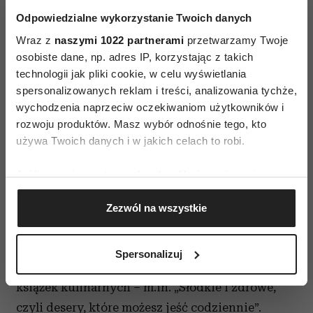
Odpowiedzialne wykorzystanie Twoich danych
Wraz z
naszymi 1022 partnerami
przetwarzamy Twoje
osobiste dane, np. adres IP, korzystając z takich
technologii jak pliki cookie, w celu wyświetlania
spersonalizowanych reklam i treści, analizowania tychże,
wychodzenia naprzeciw oczekiwaniom użytkowników i
rozwoju produktów. Masz wybór odnośnie tego, kto
używa Twoich danych i w jakich celach to robi.
Jeśli wyrazisz na to zgodę, chcielibyśmy również:
Gromadzić dane dotyczące Twojej lokalizacji
Monika Mrozowska
aktorka, propagatorka
Zezwól na wszystkie
geograficznej z dokładnością nawet do kilku metrów
zdrowego odżywiana. Od wielu lat proponuje
Identyfikować Twoje urządzenie, aktywnie
analizując charakteryzującego je zbiory danych
zdrowe i smaczne potrawy widzom programu
Spersonalizuj
(fingerprinting, czyli wirtualny odcisk palca)
„Dzień Dobry TVN”. Autorka i współautorka
Dowiedz się więcej odnośnie tego, jak Twoje osobiste
książek kulinarnych – m.in. „Słodkie i zdrowe,
dane są przetwarzane oraz ustaw własne preferencje w
czyli desery, które możesz jeść codziennie”.