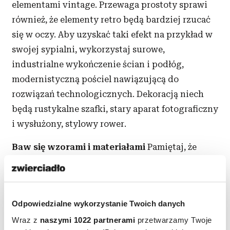
elementami vintage. Przewaga prostoty sprawi
również, że elementy retro będą bardziej rzucać
się w oczy. Aby uzyskać taki efekt na przykład w
swojej sypialni, wykorzystaj surowe,
industrialne wykończenie ścian i podłóg,
modernistyczną pościel nawiązującą do
rozwiązań technologicznych. Dekoracją niech
będą rustykalne szafki, stary aparat fotograficzny
i wysłużony, stylowy rower.
Baw się wzorami i materiałami
Pamiętaj, że
kontrast pożądany w estetyce fusion nie zależy
tylko od zestawiania surowych form
z zaokrąglonymi kształtami czy ascetycznych
Odpowiedzialne wykorzystanie Twoich danych
kolorów z feerią barw. Ważne jest również
Wraz z
naszymi 1022 partnerami
przetwarzamy Twoje
zwrócenie uwagi na materiały. Chcesz
urządzić