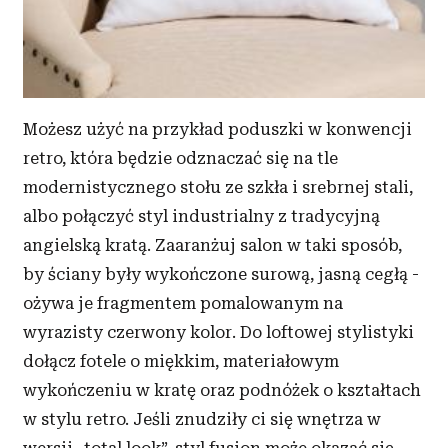
i reklam, aby oferować funkcje społecznościowe i
analizować ruch w naszej witrynie. Informacje o tym, jak
korzystasz z naszej witryny, udostępniamy partnerom
społecznościowym, reklamowym i analitycznym.
Partnerzy mogą połączyć te informacje z innymi danymi
Możesz użyć na przykład poduszki w konwencji
otrzymanymi od Ciebie lub uzyskanymi podczas
retro, która będzie odznaczać się na tle
korzystania z ich usług.
modernistycznego stołu ze szkła i srebrnej stali,
albo połączyć styl industrialny z tradycyjną
angielską kratą. Zaaranżuj salon w taki sposób,
by ściany były wykończone surową, jasną cegłą -
ożywa je fragmentem pomalowanym na
wyrazisty czerwony kolor. Do loftowej stylistyki
dołącz fotele o miękkim, materiałowym
wykończeniu w kratę oraz podnóżek o kształtach
w stylu retro. Jeśli znudziły ci się wnętrza w