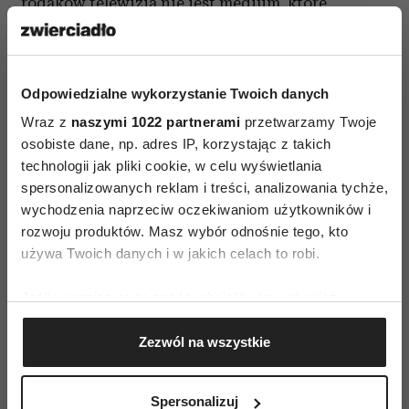
rodaków telewizja nie jest medium, które
powinno dostosowywać się do tego, ile czasu
i kiedy ma na jej oglądanie odbiorca. Często
ramówka nie stanowi problemu, a wręcz
Odpowiedzialne wykorzystanie Twoich danych
przeciwnie, pozwala uporządkować rytm dnia.
Wraz z
naszymi 1022 partnerami
przetwarzamy Twoje
Telewizja może być też towarzyszem
osobiste dane, np. adres IP, korzystając z takich
odpoczynku albo pełnić właśnie rolę medium tła.
technologii jak pliki cookie, w celu wyświetlania
spersonalizowanych reklam i treści, analizowania tychże,
Dlatego jedna telewizja czy jeden zdobywający
wychodzenia naprzeciw oczekiwaniom użytkowników i
popularność jej model, nie istnieje. Jeśli możemy
rozwoju produktów. Masz wybór odnośnie tego, kto
używa Twoich danych i w jakich celach to robi.
z jakąkolwiek pewnością mówić o przyszłości
tego medium, to polega ona na dalszym dzieleniu
Jeśli wyrazisz na to zgodę, chcielibyśmy również:
go na nisze, wpisywaniu się w indywidualne
Gromadzić dane dotyczące Twojej lokalizacji
potrzeby użytkowników i dawania nam
Zezwól na wszystkie
geograficznej z dokładnością nawet do kilku metrów
kolejnych możliwości wyboru, ale
Identyfikować Twoje urządzenie, aktywnie
z zastrzeżeniem, że będziemy mogli wybrać także
analizując charakteryzującego je zbiory danych
Spersonalizuj