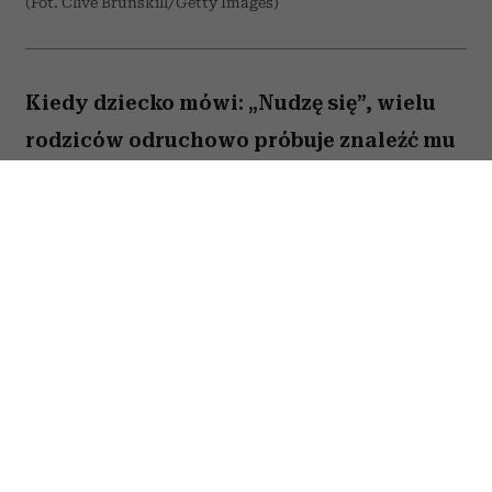
(Fot. Clive Brunskill/Getty Images)
Kiedy dziecko mówi: „Nudzę się”, wielu
rodziców odruchowo próbuje znaleźć mu
jakieś zajęcie. Proponują wspólną
zabawę, podsuwają książkę albo
pozwalają włączyć bajkę. Novak Djoković
uważa jednak, że wcale nie trzeba
reagować w ten sposób. Jego zdaniem
nuda nie jest problemem, który należy jak
najszybciej rozwiązać. Przeciwnie. To
właśnie ona może pomóc dziecku
rozwijać wyobraźnię, samodzielność i