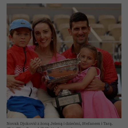
Novak Djoković z żoną Jeleną i dziećmi, Stefanem i Tarą.