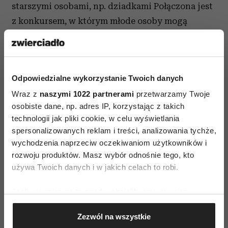
starszymi osobami, np. dziadkami Połączona jest
z konkursem, w którym młode osoby mogą
podzielić się zdjęciem z bliską sobie straszą
osobą i pokazać, jak wspólnie spędzają aktywnie
czas. Więcej informacji o konkursie na stronie
Odpowiedzialne wykorzystanie Twoich danych
www:.
Wraz z
naszymi 1022 partnerami
przetwarzamy Twoje
[1]
Aktywność fizyczna osób starszych
osobiste dane, np. adres IP, korzystając z takich
w kontekście percepcji Polaków, Diagnoza
technologii jak pliki cookie, w celu wyświetlania
spersonalizowanych reklam i treści, analizowania tychże,
Społeczna 2013
wychodzenia naprzeciw oczekiwaniom użytkowników i
rozwoju produktów. Masz wybór odnośnie tego, kto
używa Twoich danych i w jakich celach to robi.
Jeśli wyrazisz na to zgodę, chcielibyśmy również:
Gromadzić dane dotyczące Twojej lokalizacji
Zezwól na wszystkie
geograficznej z dokładnością nawet do kilku metrów
AUTOPROMOCJA