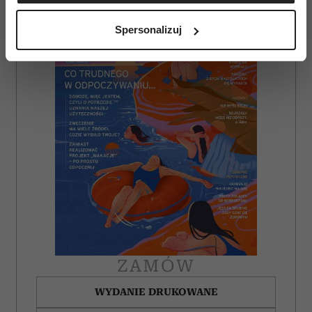
Identyfikować Twoje urządzenie, aktywnie
analizując charakteryzującego je zbiory danych
Spersonalizuj
(fingerprinting, czyli wirtualny odcisk palca)
Dowiedz się więcej odnośnie tego, jak Twoje osobiste
dane są przetwarzane oraz ustaw własne preferencje w
sekcji szczegółów
. W Deklaracji plików cookie możesz
zmienić lub wycofać swoją zgodę w dowolnej chwili.
Wykorzystujemy pliki cookie do spersonalizowania treści
i reklam, aby oferować funkcje społecznościowe i
analizować ruch w naszej witrynie. Informacje o tym, jak
korzystasz z naszej witryny, udostępniamy partnerom
społecznościowym, reklamowym i analitycznym.
Partnerzy mogą połączyć te informacje z innymi danymi
otrzymanymi od Ciebie lub uzyskanymi podczas
korzystania z ich usług.
ZAMÓW
WYDANIE DRUKOWANE