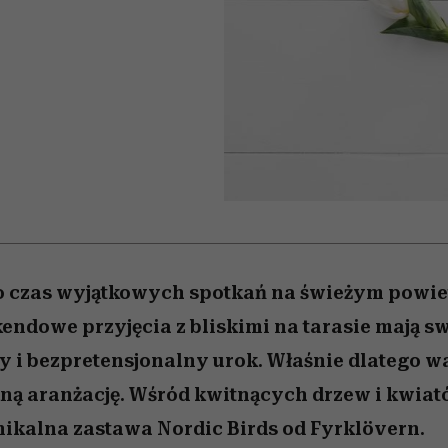
edź
 5,
j
Wiemy, gdzie go kupić
Miller s. 5, odc. 6]
przekraczają swoje g
sezon jesień–zima 2
w seksie?
to czas wyjątkowych spotkań na świeżym powie
endowe przyjęcia z bliskimi na tarasie mają sw
 i bezpretensjonalny urok. Właśnie dlatego w
ękną aranżację. Wśród kwitnących drzew i kwia
nikalna zastawa Nordic Birds od Fyrklövern.