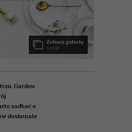
ranice
026/27
to dla nich zarwiesz noc
zaskakujący faworyt
zupełny brak ogłady
girls”
Zobacz galerię
5 zdjęć
trzu. Garden
ój
arto zadbać o
tów doskonale