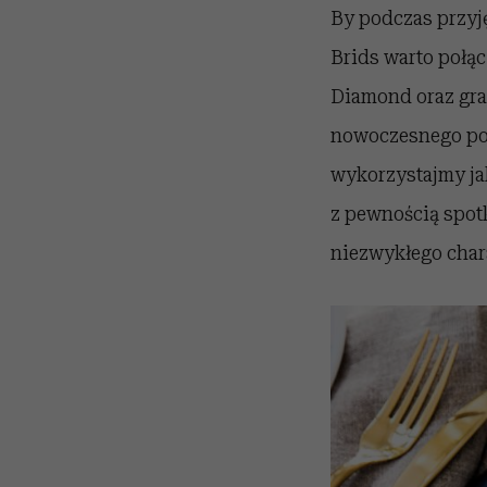
By podczas przyję
Brids warto połąc
Diamond oraz gra
nowoczesnego polo
wykorzystajmy jak
z pewnością spot
niezwykłego char