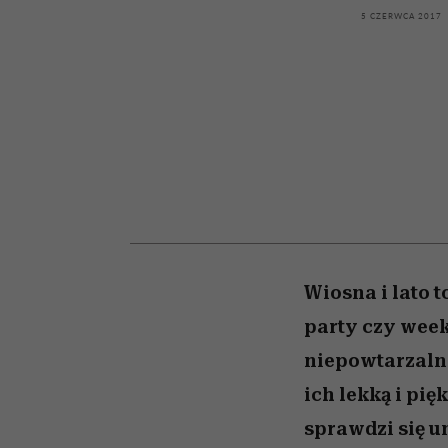
powinien znać odpowi
kawę z Kasią Miller”, s.
mężczyzna jest mnie
modelowania
weterynarz”
5 CZERWCA 2017
reaktywny”
odc. 7]
Wiosna i lato 
party czy week
niepowtarzalny
ich lekką i pi
sprawdzi się u