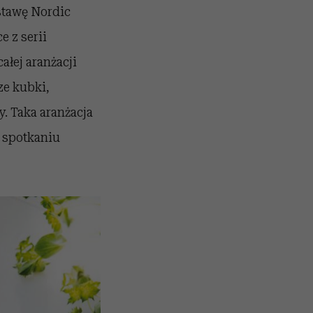
stawę Nordic
e z serii
łej aranżacji
ze kubki,
. Taka aranżacja
 spotkaniu