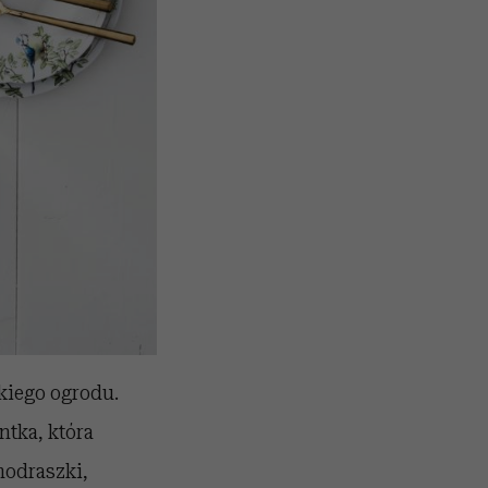
skiego ogrodu.
ntka, która
modraszki,