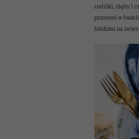
rudziki, zięby i 
przenosi w baśnio
bliskimi na świe