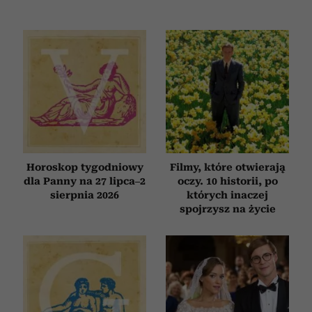
korzystasz z naszej witryny, udostępniamy partnerom
społecznościowym, reklamowym i analitycznym.
Partnerzy mogą połączyć te informacje z innymi danymi
otrzymanymi od Ciebie lub uzyskanymi podczas
korzystania z ich usług.
Horoskop tygodniowy
Filmy, które otwierają
dla Panny na 27 lipca–2
oczy. 10 historii, po
sierpnia 2026
których inaczej
spojrzysz na życie