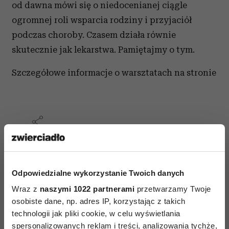
od dawna mówi się o niedocenianej ciągle
ogromnej roli wsparcia rodziny i przyjaciół
podczas choroby. Czasem działa równie
skutecznie jak lekarstwa. Pamiętajmy o tym.
Szczegółowe informacje o warsztatach na stronie
AUTOPROMOCJA
Odpowiedzialne wykorzystanie Twoich danych
Wraz z
naszymi 1022 partnerami
przetwarzamy Twoje
osobiste dane, np. adres IP, korzystając z takich
technologii jak pliki cookie, w celu wyświetlania
spersonalizowanych reklam i treści, analizowania tychże,